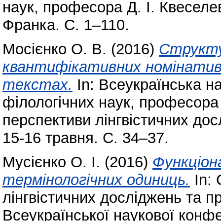
наук, професора Д. І. Квеселе
Франка. С. 1–110.
Мосієнко О. В.
(2016)
Структу
квантифікативних номінативн
текстах.
In: Всеукраїнська н
філологічних наук, професора 
перспективи лінгвістичних до
15-16 травня. С. 34–37.
Мусієнко О. І.
(2016)
Функціона
термінологічних одиниць.
In: 
лінгвістичних досліджень та п
Всеукраїнської наукової конфе