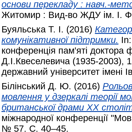
основи перекладу : навч.-мето
Житомир : Вид-во ЖДУ ім. І. 
Буяльська Т. І.
(2016)
Категорі
комунікативної підтримки.
In
конференція пам'яті доктора 
Д.І.Квеселевича (1935-2003),
державний університет імені І
Білінський Д. Ю.
(2016)
Рольов
мовлення у дзеркалі теорії мо
британської драми ХХ столі
міжнародної конференції "Мовні
№ 57. С. 40–45.