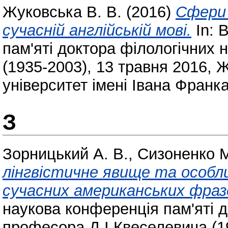
Жуковська В. В.
(2016)
Сфери 
сучасній англійській мові.
In: 
пам'яті доктора філологічних 
(1935-2003), 13 травня 2016,
університет імені Івана Франка
З
Зорницький А. В.
,
Сизоненко М
лінгвістичне явище та особли
сучасних американських фразе
наукова конференція пам'яті д
професора Д.І.Квеселевича (19