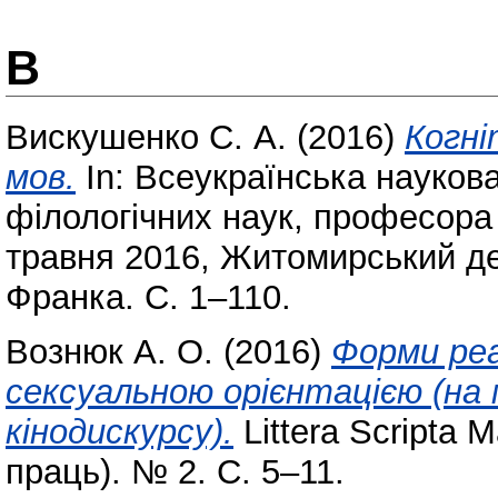
В
Вискушенко С. А.
(2016)
Когні
мов.
In: Всеукраїнська науков
філологічних наук, професора 
травня 2016, Житомирський де
Франка. С. 1–110.
Вознюк А. О.
(2016)
Форми реал
сексуальною орієнтацією (на
кінодискурсу).
Littera Scripta 
праць). № 2. С. 5–11.