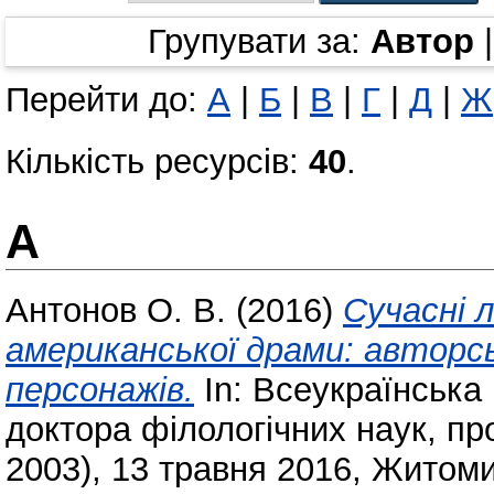
Групувати за:
Автор
Перейти до:
А
|
Б
|
В
|
Г
|
Д
|
Ж
Кількість ресурсів:
40
.
А
Антонов О. В.
(2016)
Сучасні л
американської драми: авторсь
персонажів.
In: Всеукраїнська
доктора філологічних наук, пр
2003), 13 травня 2016, Житом