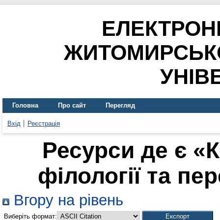
ЕЛЕКТРОН
ЖИТОМИРСЬК
УНІВ
Головна
Про сайт
Перегляд
Вхід
Реєстрація
Ресурси де є «
філології та пер
Вгору на рівень
Виберіть формат: