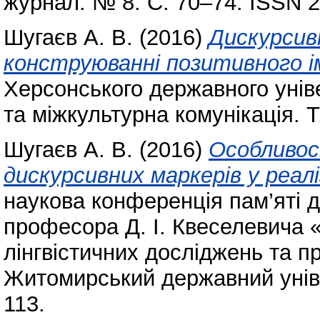
журнал. № 8. С. 70–74. ISSN 
Шугаєв А. В.
(2016)
Дискурсив
конструюванні позитивного і
Херсонського державного унів
та міжкультурна комунікація. Т
Шугаєв А. В.
(2016)
Особливос
дискурсивних маркерів у реалі
наукова конференція пам’яті д
професора Д. І. Квеселевича 
лінгвістичних досліджень та 
Житомирський державний уніве
113.