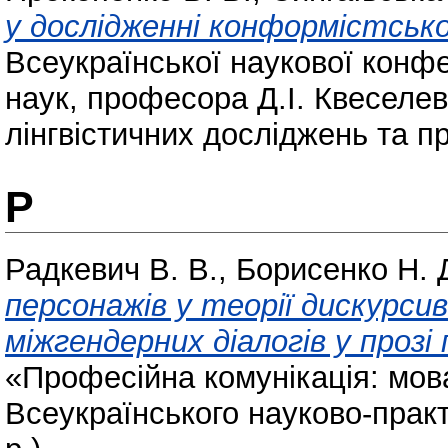
у дослідженні конформістсько
Всеукраїнської наукової конфе
наук, професора Д.І. Квеселев
лінгвістичних досліджень та п
Р
Радкевич В. В.
,
Борисенко Н. 
персонажів у теорії дискурсив
міжгендерних діалогів у прозі 
«Професійна комунікація: мова 
Всеукраїнського науково-прак