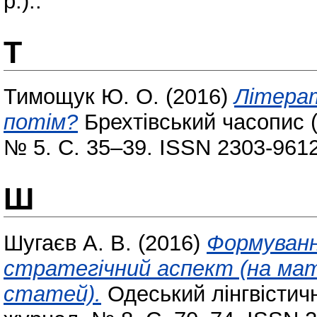
р.)..
Т
Тимощук Ю. О.
(2016)
Літерат
потім?
Брехтівський часопис (B
№ 5. С. 35–39. ISSN 2303-9612
Ш
Шугаєв А. В.
(2016)
Формуванн
стратегічний аспект (на мат
статей).
Одеський лінгвістич