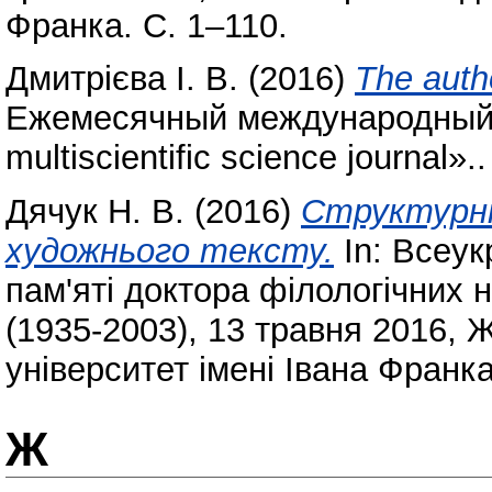
Франка. С. 1–110.
Дмитрієва І. В.
(2016)
The autho
Ежемесячный международный 
multiscientific science journal».
Дячук Н. В.
(2016)
Структурні
художнього тексту.
In: Всеук
пам'яті доктора філологічних 
(1935-2003), 13 травня 2016,
університет імені Івана Франка
Ж