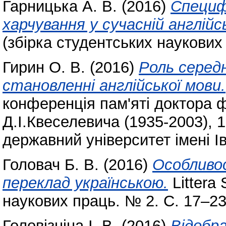
Гарницька А. В.
(2016)
Специфі
харчування у сучасній англійсь
(збірка студентських наукових 
Гирин О. В.
(2016)
Роль середн
становленні англійської мови.
конференція пам'яті доктора 
Д.І.Квеселевича (1935-2003),
державний університет імені І
Головач Б. В.
(2016)
Особливос
переклад українською.
Littera 
наукових праць. № 2. С. 17–23
Головізніна І. В.
(2016)
Вiдoбp