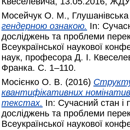
Квеселевича, 13.05.2016, ЖДУ 
Мосейчук О. М.
,
Глушанівська 
гендерною ознакою.
In: Сучасн
досліджень та проблеми перек
Всеукраїнської наукової конфе
наук, професора Д. І. Квеселе
Франка. С. 1–110.
Мосієнко О. В.
(2016)
Структу
квантифікативних номінативн
текстах.
In: Сучасний стан і 
досліджень та проблеми перек
Всеукраїнської наукової конфе