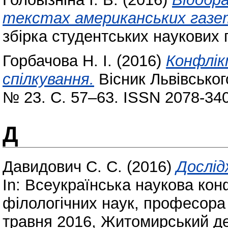
тeкcтax aмepикaнcькиx гaзe
збірка студентських наукових 
Горбачова Н. І.
(2016)
Конфлік
спілкування.
Вісник Львівського
№ 23. С. 57–63. ISSN 2078-34
Д
Давидович С. С.
(2016)
Дослід
In: Всеукраїнська наукова кон
філологічних наук, професора 
травня 2016, Житомирський де