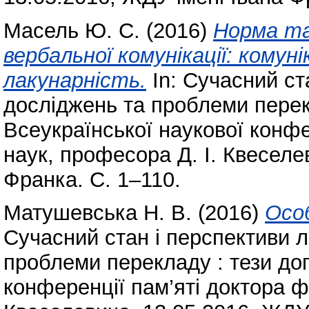
Масель Ю. С.
(2016)
Норма та
вербальної комунікації: кому
лакунарність.
In: Сучасний ст
досліджень та проблеми перек
Всеукраїнської наукової конфе
наук, професора Д. І. Квеселе
Франка. С. 1–110.
Матушевська Н. В.
(2016)
Особ
Сучасний стан і перспективи л
проблеми перекладу : тези доп
конференції пам’яті доктора ф