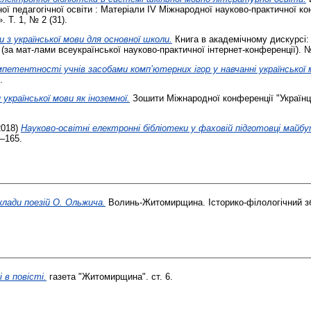
мної педагогічної освіти : Матеріали ІV Міжнародної науково-практич
. 1, № 2 (31).
 з української мови для основної школи.
Книга в академічному дискурсі:
 (за мат-лами всеукраїнської науково-практичної інтернет-конференції). №
петентності учнів засобами комп’ютерних ігор у навчанні української 
.
української мови як іноземної.
Зошити Міжнародної конференції "Українці 
2018)
Науково-освітні електронні бібліотеки у фаховій підготовці майбу
2–165.
клади поезій О. Ольжича.
Волинь-Житомирщина. Історико-філологічний збі
 в повісті.
газета "Житомирщина". ст. 6.