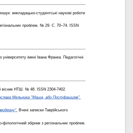
ошук: викладацько-студентські наукові роботи
егіональних проблем. № 29. С. 70–74. ISSN
університету імені Івана Франка. Педагогічні
 вісник НТШ. № 48. ISSN 2304-7402.
рослава Мельника "Маша, або Постфашизм".
модерну".
Вчені записки Таврійського
філологічний збірник з регіональних проблем.