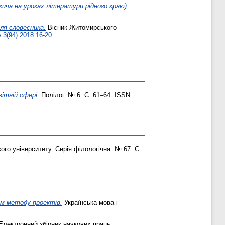
ича на уроках літератури рідного краю).
ля-словесника.
Вісник Житомирського
.3(94).2018.16-20
.
вітній сфері.
Полілог. № 6. С. 61–64. ISSN
ого університету. Серія філологічна. № 67. С.
ям методу проектів.
Українська мова і
лектронний збірник наукових праць