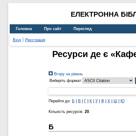
ЕЛЕКТРОННА БІБ
Головна
Про сайт
Перегляд
Вхід
Реєстрація
Ресурси де є «Кафе
Вгору на рівень
Виберіть формат:
Перейти до:
Б
|
В
|
Г
|
К
|
У
|
Ф
|
Х
|
Ш
|
Ю
Кількість ресурсів:
20
.
Б