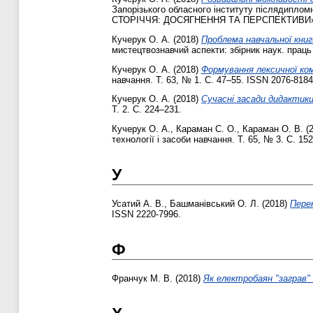
Запорізького обласного інституту післядипло
СТОРІЧЧЯ: ДОСЯГНЕННЯ ТА ПЕРСПЕКТИВИ». Т
Кучерук О. А.
(2018)
Проблема навчальної книги
мистецтвознавчий аспекти: збірник наук. праць
Кучерук О. А.
(2018)
Формування лексичної ком
навчання. Т. 63, № 1. С. 47–55. ISSN 2076-8184
Кучерук О. А.
(2018)
Сучасні засади дидактики 
Т. 2. С. 224–231.
Кучерук О. А.
,
Караман С. О.
,
Караман О. В.
(
технології і засоби навчання. Т. 65, № 3. С. 15
У
Усатий А. В.
,
Башманівський О. Л.
(2018)
Пере
ISSN 2220-7996.
Ф
Франчук М. В.
(2018)
Як електробаян "заграв" і