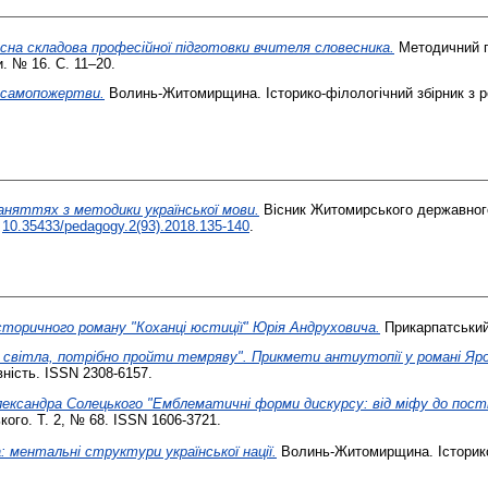
сна складова професійної підготовки вчителя словесника.
Методичний п
. № 16. С. 11–20.
й самопожертви.
Волинь-Житомирщина. Історико-філологічний збірник з р
заняттях з методики української мови.
Вісник Житомирського державного 
:
10.35433/pedagogy.2(93).2018.135-140
.
сторичного роману "Коханці юстиції" Юрія Андруховича.
Прикарпатський
 світла, потрібно пройти темряву". Прикмети антиутопії у романі Я
вність. ISSN 2308-6157.
лександра Солецького "Емблематичні форми дискурсу: від міфу до пост
кого. Т. 2, № 68. ISSN 1606-3721.
: ментальні структури української нації.
Волинь-Житомирщина. Історико-