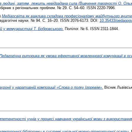
 в людині, затям, лежить невідгадана сила (Вивчення творчості О. Ольж
ірник з регіональних проблем. № 29. С. 54–60. ISSN 2220-7996.
)
Медіаосвіта як важлива складова професіоналізму майбутнього вчите
едагогічні науки. № 94. С. 16–20. ISSN 2076-6173. DOI:
10.35433/pedagogy
й у мемуаристиці Т. Бобровського.
Полілог. № 6. ISSN 2311-1844.
Педагогічна риторика як умова ефективної мовленнєвої комунікації в ос
хронії у наративній композиції «Слова о полку Ігоревім».
Вісник Львівськ
петентності учнів у процесі навчання української мови з використанн
лектронної бібліотеки в системі шкільної мовно-літературної освіти.
Е