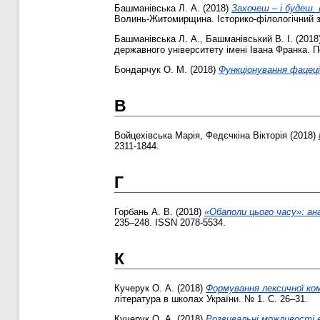
Башманівська Л. А.
(2018)
Захочеш – і будеш.
Волинь-Житомирщина. Історико-філологічний зб
Башманівська Л. А.
,
Башманівський В. І.
(2018
державного університету імені Івана Франка. П
Бондарчук О. М.
(2018)
Функціонування фацеці
В
Войцехівська Марія
,
Федєчкіна Вікторія
(2018)
2311-1844.
Г
Горбань А. В.
(2018)
«Обаполи цього часу»: ана
235–248. ISSN 2078-5534.
К
Кучерук О. А.
(2018)
Формування лексичної ком
література в школах України. № 1. С. 26–31.
Кучерук О. А.
(2018)
Розвивальні можливості е