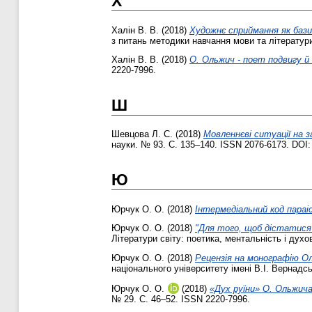
Х
Халін В. В.
(2018)
Художнє сприймання як бази
з питань методики навчання мови та літератури
Халін В. В.
(2018)
О. Ольжич - поет подвигу 
2220-7996.
Ш
Шевцова Л. С.
(2018)
Мовленнєві ситуації на 
науки. № 93. С. 135–140. ISSN 2076-6173. DOI
Ю
Юрчук О. О.
(2018)
Інтермедіальний код параі
Юрчук О. О.
(2018)
"Для того, щоб дістатися
Літератури світу: поетика, ментальність і духо
Юрчук О. О.
(2018)
Рецензія на монографію О
національного університету імені В.І. Вернадсь
Юрчук О. О.
(2018)
«Дух руїни» О. Ольжича
№ 29. С. 46–52. ISSN 2220-7996.