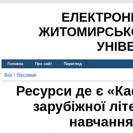
ЕЛЕКТРОН
ЖИТОМИРСЬК
УНІВ
Головна
Про сайт
Перегляд
Вхід
Реєстрація
Ресурси де є «Ка
зарубіжної літ
навчання»