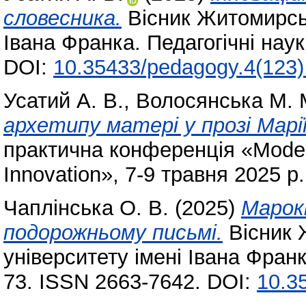
словесника.
Вісник Житомирськ
Івана Франка. Педагогічні нау
DOI:
10.35433/pedagogy.4(123)
Усатий А. В.
,
Волосянська М. 
архетипу матері у прозі Марі
практична конференція «Moder
Innovation», 7-9 травня 2025 р
Чаплінська О. В.
(2025)
Марок
подорожньому письмі.
Вісник 
університету імені Івана Франк
73. ISSN 2663-7642. DOI:
10.35