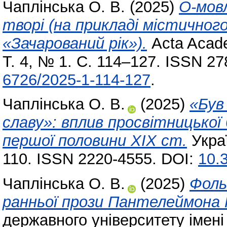
Чаплінська О. В.
(2025)
О-мов
творі (на прикладі містичного
«Зачарований рік»).
Acta Acade
Т. 4, № 1. С. 114–127. ISSN 2
6726/2025-1-114-127
.
Чаплінська О. В.
(2025)
«Був
славу»: вплив просвітницької
першої половини ХІХ ст.
Украї
110. ISSN 2220-4555. DOI:
10.
Чаплінська О. В.
(2025)
Фоль
ранньої прози Пантелеймона 
державного університету імені 