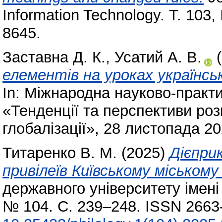
Information Technology. Т. 103
8645.
Заставна Д. К.
,
Усатий А. В.
(
елементів на уроках українсь
In: Міжнародна науково-практ
«Тенденції та перспективи розв
глобалізації», 28 листопада 20
Титаренко В. М.
(2025)
Дієпри
привілеїв Київському міськом
державного університету імені 
№ 104. С. 239–248. ISSN 2663