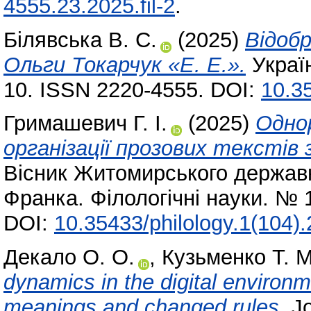
4555.23.2025.fil-2
.
Білявська В. С.
(2025)
Відобр
Ольги Токарчук «Е. Е.».
Україн
10. ISSN 2220-4555. DOI:
10.3
Гримашевич Г. І.
(2025)
Однор
організації прозових текстів
Вісник Житомирського державно
Франка. Філологічні науки. № 
DOI:
10.35433/philology.1(104)
Декало О. О.
,
Кузьменко Т. М
dynamics in the digital environ
meanings and changed rules.
Jo