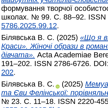
формування творчої особистост
школах. № 99. С. 88–92. ISSN
5786.2025.99.12
.
Білявська В. С.
(2025)
«Що я в
Краси». Жіночі образи в роман
дівчата».
Acta Academiae Beregs
191–202. ISSN 2786-6726. DOI
202
.
Білявська В. С.
(2025)
Мемуа
та Єви Фелінської: порівняльн
№ 23. С. 11–18. ISSN 2220-45