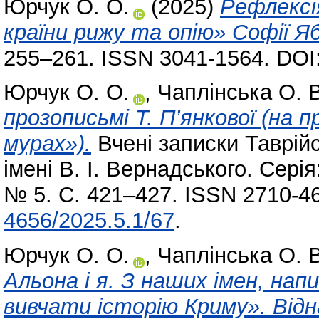
Юрчук О. О.
(2025)
Рефлексі
країни рижу та опію» Софії Яб
255–261. ISSN 3041-1564. DOI
Юрчук О. О.
,
Чаплінська О. В
прозописьмі Т. П’янкової (на 
мурах»).
Вчені записки Таврійс
імені В. І. Вернадського. Серія
№ 5. С. 421–427. ISSN 2710-4
4656/2025.5.1/67
.
Юрчук О. О.
,
Чаплінська О. В
Альона і я. З наших імен, нап
вивчати історію Криму». Відн