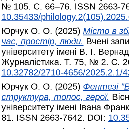
№ 105. С. 66–76. ISSN 2663-76
10.35433/philology.2(105).2025
Юрчук О. О.
(2025)
Місто в зб
час, простір, люди.
Вчені запи
університету імені В. І. Вернад
Журналістика. Т. 75, № 2. С. 
10.32782/2710-4656/2025.2.1/4
Юрчук О. О.
(2025)
Фентезі "В
структура, топос, герої.
Вісн
університету імені Івана Франк
81. ISSN 2663-7642. DOI:
10.35