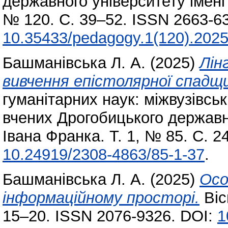
державного університету імені 
№ 120. С. 39–52. ISSN 2663-63
10.35433/pedagogy.1(120).2025
Башманівська Л. А.
(2025)
Лін
вивчення епістолярної спадщи
гуманітарних наук: міжвузівсь
вчених Дрогобицького державно
Івана Франка. Т. 1, № 85. С. 
10.24919/2308-4863/85-1-37
.
Башманівська Л. А.
(2025)
Осо
інформаційному просторі.
Віс
15–20. ISSN 2076-9326. DOI:
1