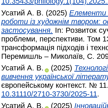
10.35433/philology.1(104).2025
Усатий А. В.
(2025)
Елементи л
роботи із художнім твором: 
застосування.
In: Розвиток суч
проблеми, перспективи. Том 13: 
трансформація підходів і техно
Перемишль – Миколаїв, С. 209
Усатий А. В.
(2025)
Технологі
вивчення української літерат
європейському контекст. № 11.
10.31110/2710-3730/2025-11
.
Усатий А. В.
(2025)
Інновацій