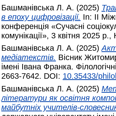
Башманівська Л. А.
(2025)
Тра
в епоху цифровізації.
In: II Мі
конференція «Сучасні соціокул
комунікації», 3 квітня 2025 р., 
Башманівська Л. А.
(2025)
Акт
медіатекстів.
Вісник Житомир
імені Івана Франка. Філологічн
2663-7642. DOI:
10.35433/philo
Башманівська Л. А.
(2025)
Мет
літератури як освітня компо
майбутніх учителів-словесник