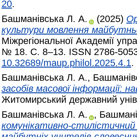
20
.
Башманівська Л. А.
(2025)
Ор
культури мовлення майбутнь
Міжрегіональної Академії упра
№ 18. С. 8–13. ISSN 2786-5053
10.32689/maup.philol.2025.4.1
.
Башманівська Л. А.
,
Башманівс
засобів масової інформації: н
Житомирський державний уніве
Башманівська Л. А.
,
Башманів
комунікативно-стилістичний
майбутніх учителів-словесникі