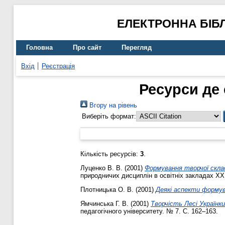
ЕЛЕКТРОННА БІБ
Головна
Про сайт
Перегляд
Вхід
Реєстрація
Ресурси де 
Вгору на рівень
Виберіть формат:
Кількість ресурсів:
3
.
Луценко В. В.
(2001)
Формування творчої склад
природничих дисциплін в освітніх закладах ХХІ 
Плотницька О. В.
(2001)
Деякі аспекти форму
Ямчинська Г. В.
(2001)
Творчість Лесі Українки
педагогічного університету. № 7. С. 162–163.