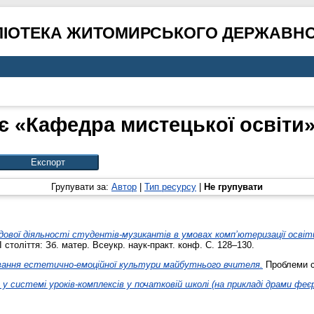
ЛІОТЕКА ЖИТОМИРСЬКОГО ДЕРЖАВНО
є «Кафедра мистецької освіти» 
Групувати за:
Автор
|
Тип ресурсу
|
Не групувати
ової діяльності студентів-музикантів в умовах комп’ютеризації освіт
століття: Зб. матер. Всеукр. наук-практ. конф. С. 128–130.
вання естетично-емоційної культури майбутнього вчителя.
Проблеми су
 у системі уроків-комплексів у початковій школі (на прикладі драми феєрі