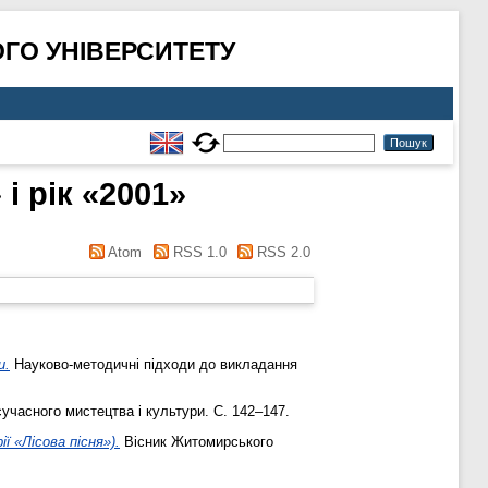
ГО УНІВЕРСИТЕТУ
і рік «2001»
Atom
RSS 1.0
RSS 2.0
и.
Науково-методичні підходи до викладання
часного мистецтва і культури. С. 142–147.
ї «Лісова пісня»).
Вісник Житомирського