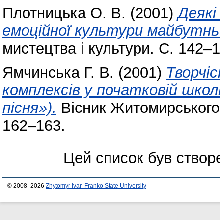
Плотницька О. В.
(2001)
Деякі
емоційної культури майбутнь
мистецтва і культури. С. 142–1
Ямчинська Г. В.
(2001)
Творчіс
комплексів у початковій школі
пісня»).
Вісник Житомирського п
162–163.
Цей список був ство
© 2008–2026
Zhytomyr Ivan Franko State University