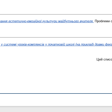
вання естетично-емоційної культури майбутнього вчителя.
Проблеми су
 у системі уроків-комплексів у початковій школі (на прикладі драми феєрі
Цей списо