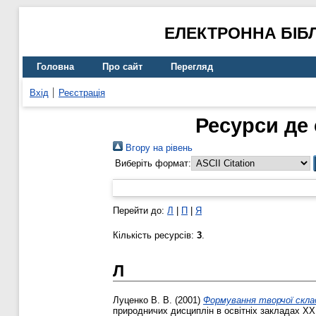
ЕЛЕКТРОННА БІБ
Головна
Про сайт
Перегляд
Вхід
Реєстрація
Ресурси де 
Вгору на рівень
Виберіть формат:
Перейти до:
Л
|
П
|
Я
Кількість ресурсів:
3
.
Л
Луценко В. В.
(2001)
Формування творчої склад
природничих дисциплін в освітніх закладах ХХІ 