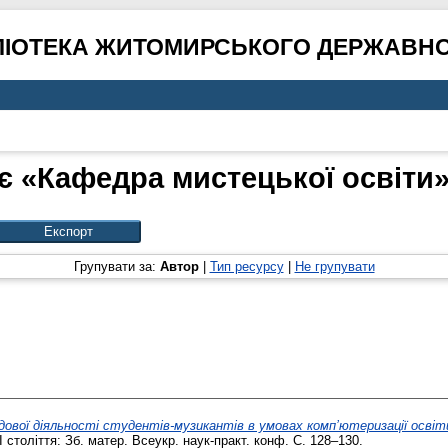
ЛІОТЕКА ЖИТОМИРСЬКОГО ДЕРЖАВНО
є «Кафедра мистецької освіти» 
Групувати за:
Автор
|
Тип ресурсу
|
Не групувати
ової діяльності студентів-музикантів в умовах комп’ютеризації освіт
століття: Зб. матер. Всеукр. наук-практ. конф. С. 128–130.