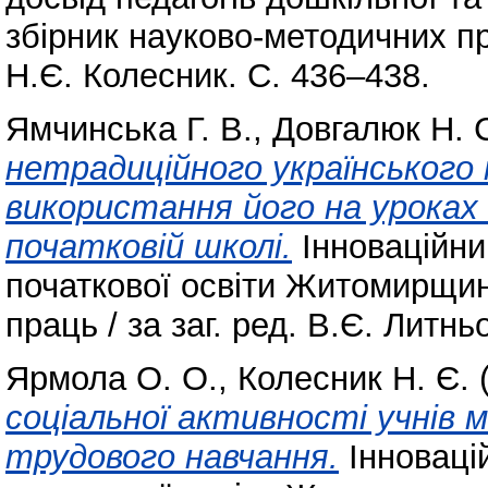
збірник науково-методичних пра
Н.Є. Колесник. С. 436–438.
Ямчинська Г. В.
,
Довгалюк Н. 
нетрадиційного українськог
використання його на урока
початковій школі.
Інноваційний
початкової освіти Житомирщин
праць / за заг. ред. В.Є. Литн
Ярмола О. О.
,
Колесник Н. Є.
соціальної активності учнів 
трудового навчання.
Інновацій