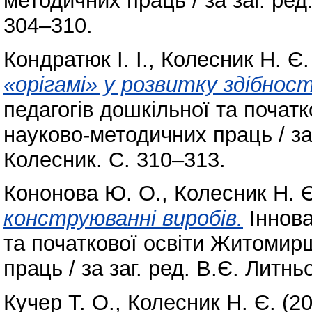
методичних праць / за заг. ред
304–310.
Кондратюк І. І.
,
Колесник Н. Є.
«орігамі» у розвитку здібнос
педагогів дошкільної та почат
науково-методичних праць / за 
Колесник. С. 310–313.
Кононова Ю. О.
,
Колесник Н. Є
конструюванні виробів.
Іннова
та початкової освіти Житомир
праць / за заг. ред. В.Є. Литн
Кучер Т. О.
,
Колесник Н. Є.
(2