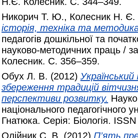
Н.Є. Колесник. С. 344–349.
Никорич Т. Ю.
,
Колесник Н. Є.
історія, техніка та методика
педагогів дошкільної та почат
науково-методичних праць / за 
Колесник. С. 356–359.
Обух Л. В.
(2012)
Український
збереження традицій вітчизня
перспективи розвитку.
Науков
національного педагогічного у
Гнатюка. Серія: Біологія. ISSN
Олійник С. В.
(2012)
П’ять пр