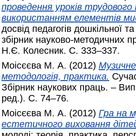
проведення уроків трудового 
використанням елементів ми
досвід педагогів дошкільної т
збірник науково-методичних пра
Н.Є. Колесник. С. 333–337.
Моісєєва М. А.
(2012)
Музичне
методологія, практика.
Сучас
Збірник наукових праць. – Вип. 
ред.). С. 74–76.
Моісєєва М. А.
(2012)
Гра на 
естетичного виховання діте
молоді: теорія, практика, перс