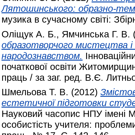
Лятошинського: образно-тем
музика в сучасному світі: Збір
Оліщук А. Б.
,
Ямчинська Г. В.
образотворчого мистецтва і 
народознавством.
Інноваційни
початкової освіти Житомирщин
праць / за заг. ред. В.Є. Литн
Шмельова Т. В.
(2012)
Змісто
естетичної підготовки студен
Науковий часопис НПУ імені М
особистість учителя: проблеми 