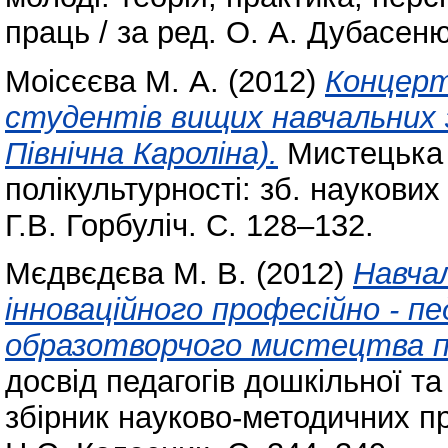
праць / за ред. О. А. Дубасеню
Моісєєва М. А.
(2012)
Концерт
студентів вищих навчальних 
Північна Кароліна).
Мистецька о
полікультурності: зб. наукових
Г.В. Горбуліч. С. 128–132.
Мєдвєдєва М. В.
(2012)
Навча
інноваційного професійно - п
образотворчого мистецтва п
досвід педагогів дошкільної т
збірник науково-методичних пра