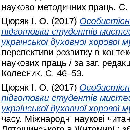
науково-методичних праць. С.
Цюряк І. О.
(2017)
Особистісно
підготовки студентів мистец
української духовної хорової м
перспективи розвитку в контекс
наукових праць / за заг. редакц
Колесник. С. 46–53.
Цюряк І. О.
(2017)
Особистісно
підготовки студентів мистец
української духовної хорової м
часу. Міжнародні наукові чита
Лятошинського в Житомирі : зб