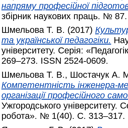
напряму професійної підгото
збірник наукових праць. № 87.
Шмельова Т. В.
(2017)
Культур
та української педагогіки.
Нау
університету. Серія: «Педагогі
269–273. ISSN 2524-0609.
Шмельова Т. В.
,
Шостачук А. 
Компетентність інженера-мех
організації професійного сам
Ужгородського університету. С
робота». № 1(40). С. 313–317.