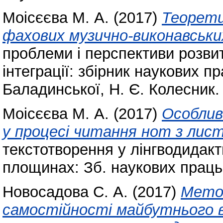
Моісєєва М. А.
(2017)
Теорети
фахових музично-виконавських
проблеми і перспективи розвит
інтеграції: збірник наукових пра
Баладинської, Н. Є. Колесник.
Моісєєва М. А.
(2017)
Особлив
у процесі читання нот з лист
текстотворення у лінгводидакт
площинах: Зб. наукових праць
Новосадова С. А.
(2017)
Метод
самостійності майбутнього в