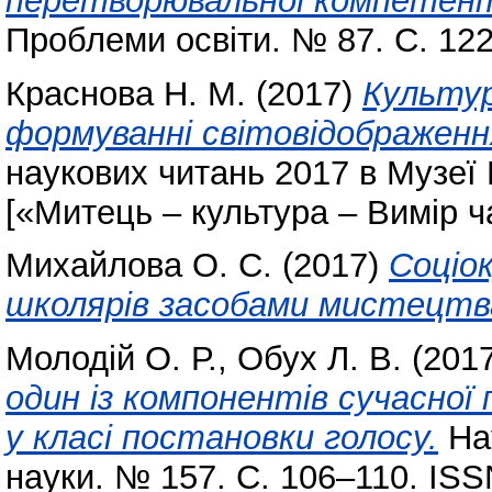
перетворювальної компетент
Проблеми освіти. № 87. С. 12
Краснова Н. М.
(2017)
Культур
формуванні світовідображення
наукових читань 2017 в Музеї
[«Митець – культура – Вимір ч
Михайлова О. С.
(2017)
Соціо
школярів засобами мистецтв
Молодій О. Р.
,
Обух Л. В.
(201
один із компонентів сучасної
у класі постановки голосу.
Нау
науки. № 157. С. 106–110. ISS