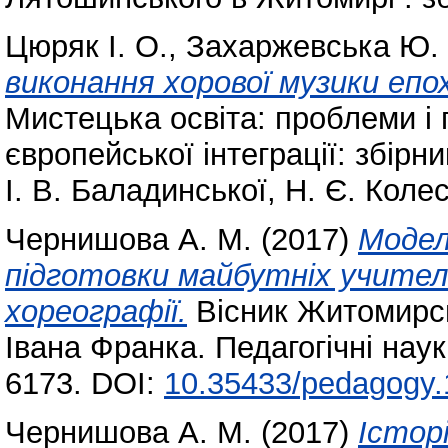
Цюряк І. О.
,
Захаржевська Ю. 
виконання хорової музики епо
Мистецька освіта: проблеми і 
європейської інтеграції: збірни
І. В. Баладинської, Н. Є. Коле
Чернишова А. М.
(2017)
Модел
підготовки майбутніх учителі
хореографії.
Вісник Житомирсь
Івана Франка. Педагогічні нау
6173. DOI:
10.35433/pedagogy.
Чернишова А. М.
(2017)
Істор