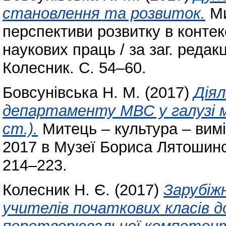
становлення та розвиток.
Ми
перспективи розвитку в контекс
наукових праць / за заг. редакц
Колесник. С. 54–60.
Бовсунівська Н. М.
(2017)
Діял
департаменту МВС у галузі м
ст.).
Митець – культура – вимі
2017 в Музеї Бориса Лятошинсь
214–223.
Колесник Н. Є.
(2017)
Зарубіж
учителів початкових класів 