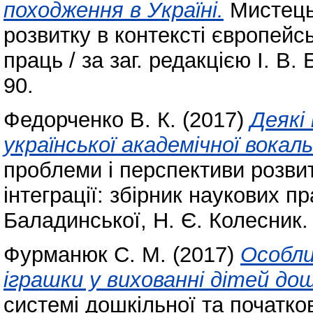
походження в Україні.
Мистецьк
розвитку в контексті європейсь
праць / за заг. редакцією І. В.
90.
Федорченко В. К.
(2017)
Деякі
української академічної вокал
проблеми і перспективи розвит
інтеграції: збірник наукових пра
Баладинської, Н. Є. Колесник.
Фурманюк С. М.
(2017)
Особли
іграшки у вихованні дітей дош
системі дошкільної та початково