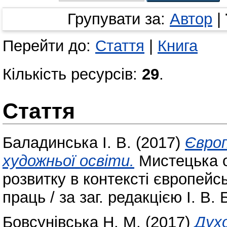
Групувати за:
Автор
|
Перейти до:
Стаття
|
Книга
Кількість ресурсів:
29
.
Стаття
Баладинська І. В.
(2017)
Європ
художньої освіти.
Мистецька о
розвитку в контексті європейсь
праць / за заг. редакцією І. В.
Бовсунівська Н. М.
(2017)
Дух