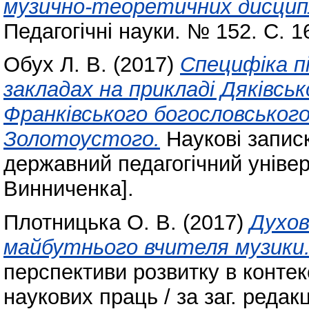
музично-теоретичних дисципл
Педагогічні науки. № 152. С. 1
Обух Л. В.
(2017)
Специфіка п
закладах на прикладі Дяківсь
Франківського богословського
Золотоустого.
Наукові запис
державний педагогічний уніве
Винниченка].
Плотницька О. В.
(2017)
Духов
майбутнього вчителя музики
перспективи розвитку в контекс
наукових праць / за заг. редакц