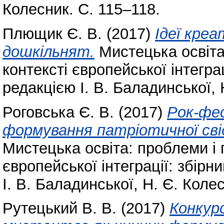
Колесник. С. 115–118.
Плющик Є. В.
(2017)
Ідеї креа
дошкільнят.
Мистецька освіта
контексті європейської інтеграц
редакцією І. В. Баладинської, 
Роговська Є. В.
(2017)
Рок-фес
формування патріотичної сві
Мистецька освіта: проблеми і 
європейської інтеграції: збірни
І. В. Баладинської, Н. Є. Коле
Рутецький В. В.
(2017)
Конкур