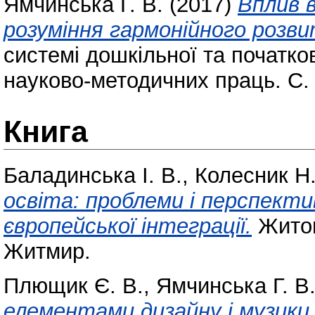
Ямчинська Г. В.
(2017)
Вплив в
розуміння гармонійного розв
системі дошкільної та початково
науково-методичних праць. С.
Книга
Баладинська І. В.
,
Колесник Н.
освіта: проблеми і перспект
європейської інтеграції.
Житом
Житмир.
Плющик Є. В.
,
Ямчинська Г. В
елементами дизайну і музики