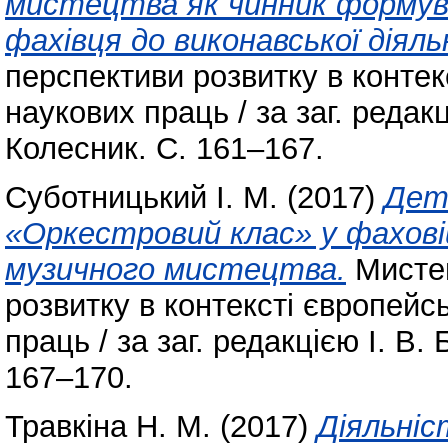
мистецтва як чинник формув
фахівця до виконавської діяль
перспективи розвитку в контекс
наукових праць / за заг. редакц
Колесник. С. 161–167.
Суботницький І. М.
(2017)
Дет
«Оркестровий клас» у фахові
музичного мистецтва.
Мистец
розвитку в контексті європейсь
праць / за заг. редакцією І. В.
167–170.
Травкіна Н. М.
(2017)
Діяльніс