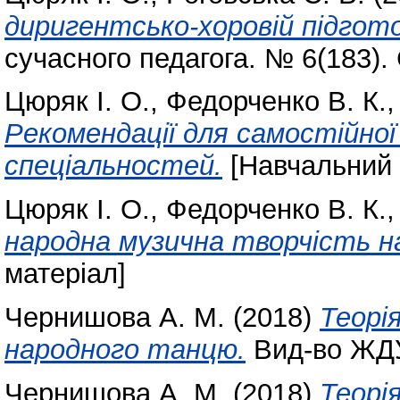
диригентсько-хоровій підгото
сучасного педагога. № 6(183).
Цюряк І. О.
,
Федорченко В. К.
Рекомендації для самостійно
спеціальностей.
[Навчальний 
Цюряк І. О.
,
Федорченко В. К.
народна музична творчість н
матеріал]
Чернишова А. М.
(2018)
Теорі
народного танцю.
Вид-во ЖДУ 
Чернишова А. М.
(2018)
Теорі