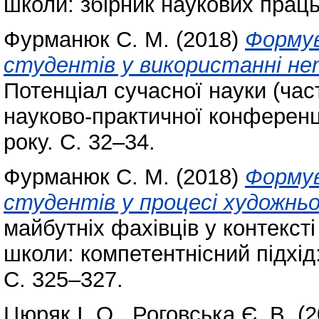
школи: збірник наукових праць
Фурманюк С. М.
(2018)
Формув
студентів у використанні не
Потенціал сучасної науки (част
науково-практичної конференці
року. С. 32–34.
Фурманюк С. М.
(2018)
Формув
студентів у процесі художнь
майбутніх фахівців у контекст
школи: компетентнісний підхід
С. 325–327.
Цюряк І. О.
,
Роговська Є. В.
(2