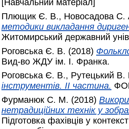
[Навчальний матеріал]
Плющик Є. В.
,
Новосадова С. 
методики викладання дириген
Житомирський державний уніве
Роговська Є. В.
(2018)
Фолькл
Вид-во ЖДУ ім. І. Франка.
Роговська Є. В.
,
Рутецький В. 
інструментів. ІІ частина.
ФОП
Фурманюк С. М.
(2018)
Викори
нетрадиційних технік у зобра
Підготовка фахівців у контекст