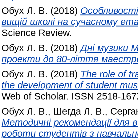
Обух Л. В.
(2018)
Особливості
вищій школі на сучасному ета
Science Review.
Обух Л. В.
(2018)
Дні музики М
проекти до 80-ліття маестро 
Обух Л. В.
(2018)
The role of t
the development of student mus
Web of Scholar. ISSN 2518-167
Обух Л. В.
,
Шегда Л. В.
,
Серган
Методичні рекомендації для в
роботи студентів з навчальн