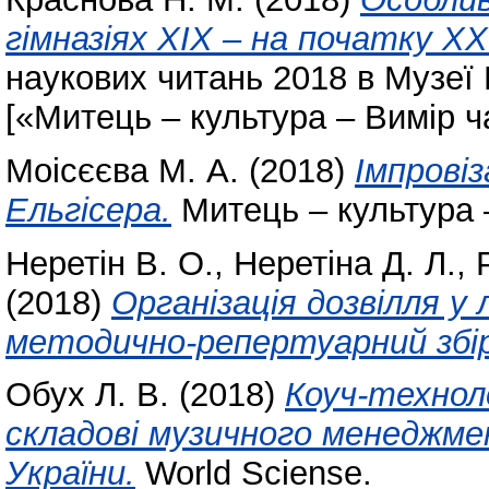
гімназіях ХІХ – на початку ХХ
наукових читань 2018 в Музеї
[«Митець – культура – Вимір ча
Моісєєва М. А.
(2018)
Імпровіз
Ельгісера.
Митець – культура –
Неретін В. О.
,
Неретіна Д. Л.
,
(2018)
Організація дозвілля у
методично-репертуарний збір
Обух Л. В.
(2018)
Коуч-технол
складові музичного менеджме
України.
World Sciense.