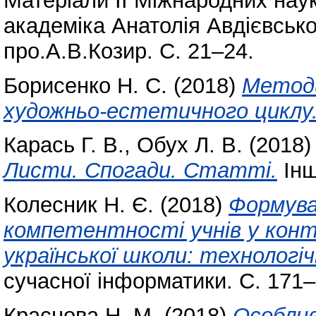
Матеріали ІІ Міжнародних наук
академіка Анатолія Авдієвськог
про.А.В.Козир. С. 21–24.
Борисенко Н. С.
(2018)
Методи
художньо-естетичного циклу
Карась Г. В.
,
Обух Л. В.
(2018
Листи. Спогади. Статті.
Інш
Колесник Н. Є.
(2018)
Формува
компетентності учнів у конт
української школи: технологіч
сучасної інформатики. С. 171–
Краснова Н. М.
(2018)
Особлив