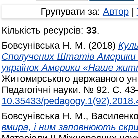
Групувати за:
Автор
|
Кількість ресурсів:
33
.
Бовсунівська Н. М.
(2018)
Куль
Сполучених Штатів Америки 
українок Америки «Наше житт
Житомирського державного уні
Педагогічні науки. № 92. С. 4
10.35433/pedagogy.1(92).2018.
Бовсунівська Н. М.
,
Василенко
вмира, і ним заповнюють скри