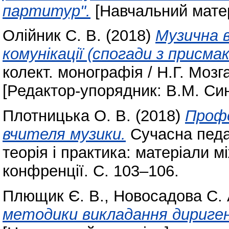
партитур".
[Навчальний мате
Олійник С. В.
(2018)
Музична 
комунікації (спогади з присмак
колект. монографія / Н.Г. Мозг
[Редактор-упорядник: В.М. Син
Плотницька О. В.
(2018)
Профе
вчителя музики.
Сучасна педаг
теорія і практика: матеріали 
конфренції. С. 103–106.
Плющик Є. В.
,
Новосадова С. 
методики викладання дириген