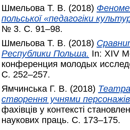
Шмельова Т. В.
(2018)
Феномен
польської «педагогіки культу
№ 3. С. 91–98.
Шмельова Т. В.
(2018)
Сравни
Республики Польша.
In: XIV 
конференция молодых исследо
С. 252–257.
Ямчинська Г. В.
(2018)
Театра
створення учнями персонажів 
фахівців у контексті становлен
наукових праць. С. 173–175.