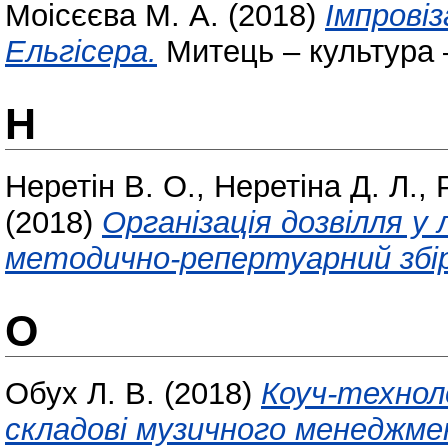
Моісєєва М. А.
(2018)
Імпровіз
Ельгісера.
Митець – культура –
Н
Неретін В. О.
,
Неретіна Д. Л.
,
(2018)
Організація дозвілля у
методично-репертуарний збір
О
Обух Л. В.
(2018)
Коуч-технол
складові музичного менеджме