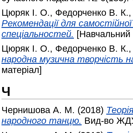
Цюряк І. О.
,
Федорченко В. К.
Рекомендації для самостійно
спеціальностей.
[Навчальний 
Цюряк І. О.
,
Федорченко В. К.
народна музична творчість н
матеріал]
Ч
Чернишова А. М.
(2018)
Теорі
народного танцю.
Вид-во ЖДУ 