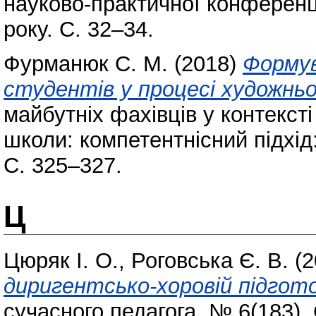
науково-практичної конференці
року. С. 32–34.
Фурманюк С. М.
(2018)
Формув
студентів у процесі художнь
майбутніх фахівців у контекст
школи: компетентнісний підхід
С. 325–327.
Ц
Цюряк І. О.
,
Роговська Є. В.
(2
диригентсько-хоровій підгото
сучасного педагога. № 6(183).