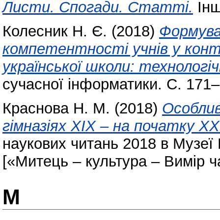
Листи. Спогади. Статті.
Інш
Колесник Н. Є.
(2018)
Формува
компетентності учнів у конт
української школи: технологіч
сучасної інформатики. С. 171–
Краснова Н. М.
(2018)
Особлив
гімназіях ХІХ – на початку ХХ
наукових читань 2018 в Музеї
[«Митець – культура – Вимір ча
М