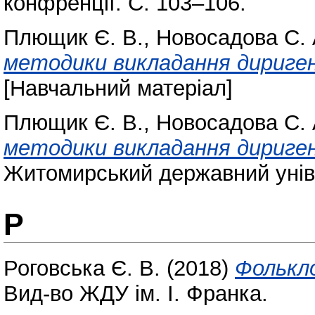
конфренції. С. 103–106.
Плющик Є. В.
,
Новосадова С. 
методики викладання дириген
[Навчальний матеріал]
Плющик Є. В.
,
Новосадова С. 
методики викладання дириген
Житомирський державний уніве
Р
Роговська Є. В.
(2018)
Фолькл
Вид-во ЖДУ ім. І. Франка.