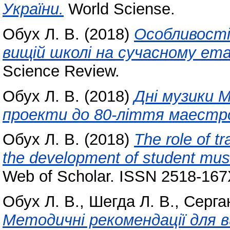
України.
World Sciense.
Обух Л. В.
(2018)
Особливості
вищій школі на сучасному ета
Science Review.
Обух Л. В.
(2018)
Дні музики М
проекти до 80-ліття маестро 
Обух Л. В.
(2018)
The role of t
the development of student mus
Web of Scholar. ISSN 2518-167
Обух Л. В.
,
Шегда Л. В.
,
Серган
Методичні рекомендації для в