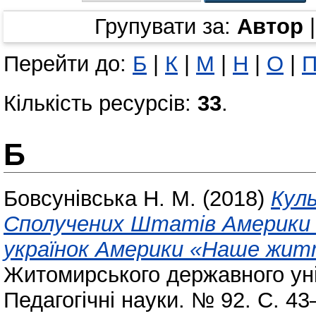
Групувати за:
Автор
Перейти до:
Б
|
К
|
М
|
Н
|
О
|
Кількість ресурсів:
33
.
Б
Бовсунівська Н. М.
(2018)
Куль
Сполучених Штатів Америки 
українок Америки «Наше житт
Житомирського державного уні
Педагогічні науки. № 92. С. 4