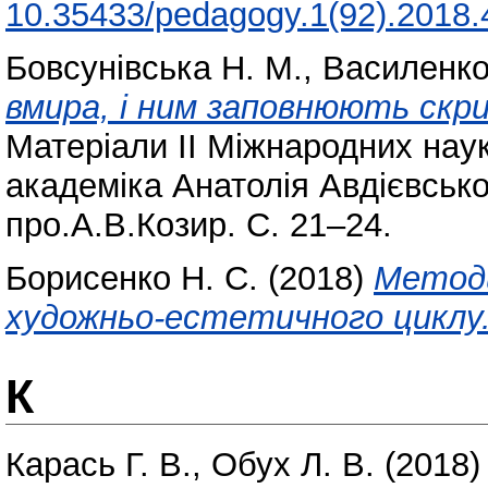
10.35433/pedagogy.1(92).2018.
Бовсунівська Н. М.
,
Василенко
вмира, і ним заповнюють скри
Матеріали ІІ Міжнародних наук
академіка Анатолія Авдієвськог
про.А.В.Козир. С. 21–24.
Борисенко Н. С.
(2018)
Методи
художньо-естетичного циклу
К
Карась Г. В.
,
Обух Л. В.
(2018