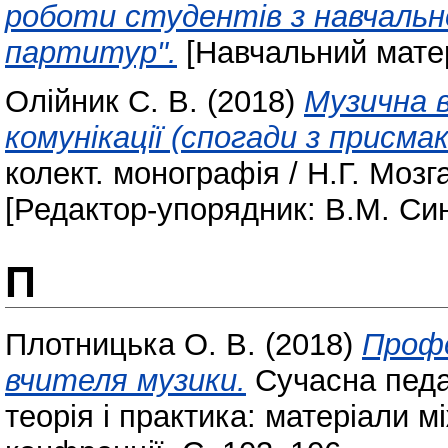
роботи студентів з навчальн
партитур".
[Навчальний мате
Олійник С. В.
(2018)
Музична 
комунікації (спогади з присмак
колект. монографія / Н.Г. Мозг
[Редактор-упорядник: В.М. Син
П
Плотницька О. В.
(2018)
Профе
вчителя музики.
Сучасна педаг
теорія і практика: матеріали 