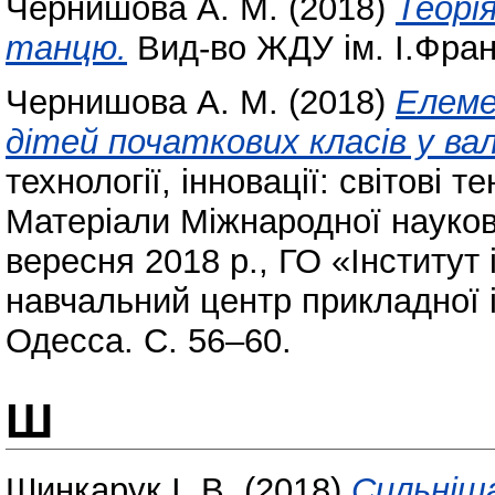
Чернишова А. М.
(2018)
Теорі
танцю.
Вид-во ЖДУ ім. І.Фран
Чернишова А. М.
(2018)
Елеме
дітей початкових класів у в
технології, інновації: світові т
Матеріали Міжнародної науков
вересня 2018 р., ГО «Інститут 
навчальний центр прикладної 
Одесса. С. 56–60.
Ш
Шинкарук І. В.
(2018)
Сильніша