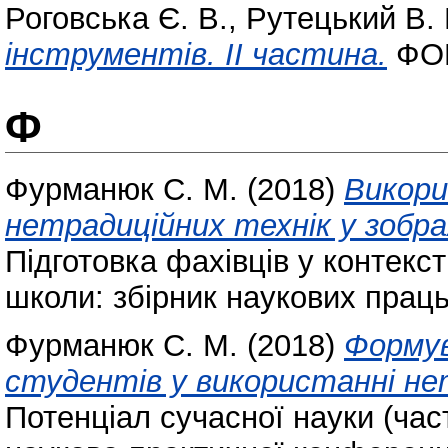
Роговська Є. В.
,
Рутецький В. 
інструментів. ІІ частина.
ФОП
Ф
Фурманюк С. М.
(2018)
Викори
нетрадиційних технік у зобра
Підготовка фахівців у контекст
школи: збірник наукових праць
Фурманюк С. М.
(2018)
Формув
студентів у використанні не
Потенціал сучасної науки (част