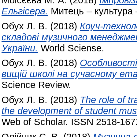
Моісєєва М. А.
(2018)
Імпровіз
Ельгісера.
Митець – культура –
Обух Л. В.
(2018)
Коуч-технол
складові музичного менеджме
України.
World Sciense.
Обух Л. В.
(2018)
Особливості
вищій школі на сучасному ета
Science Review.
Обух Л. В.
(2018)
The role of t
the development of student mus
Web of Scholar. ISSN 2518-167
Олійник С. В.
(2018)
Музична 