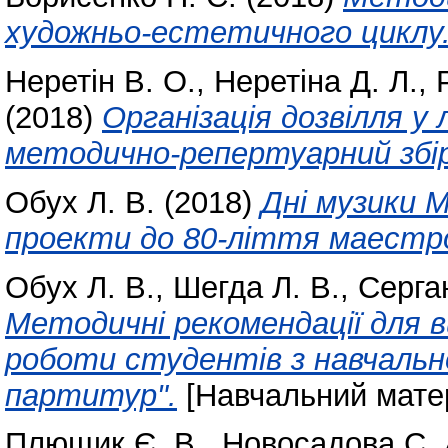
художньо-естетичного циклу
Неретін В. О.
,
Неретіна Д. Л.
,
(2018)
Організація дозвілля у
методично-репертуарний збір
Обух Л. В.
(2018)
Дні музики М
проекти до 80-ліття маестро 
Обух Л. В.
,
Шегда Л. В.
,
Серган
Методичні рекомендації для в
роботи студентів з навчальн
партитур".
[Навчальний мате
Плющик Є. В.
,
Новосадова С. 