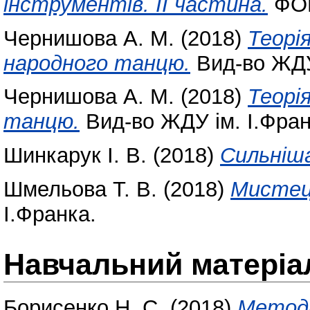
інструментів. ІІ частина.
ФОП
Чернишова А. М.
(2018)
Теорі
народного танцю.
Вид-во ЖДУ 
Чернишова А. М.
(2018)
Теорі
танцю.
Вид-во ЖДУ ім. І.Фран
Шинкарук І. В.
(2018)
Сильніша
Шмельова Т. В.
(2018)
Мистец
І.Франка.
Навчальний матеріа
Борисенко Н. С.
(2018)
Методи