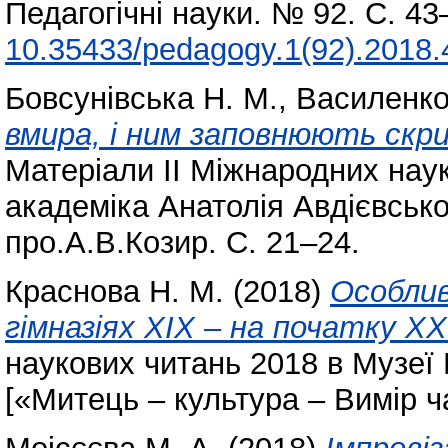
Педагогічні науки. № 92. С. 4
10.35433/pedagogy.1(92).2018.
Бовсунівська Н. М.
,
Василенко
вмира, і ним заповнюють скри
Матеріали ІІ Міжнародних наук
академіка Анатолія Авдієвськог
про.А.В.Козир. С. 21–24.
Краснова Н. М.
(2018)
Особлив
гімназіях ХІХ – на початку ХХ
наукових читань 2018 в Музеї
[«Митець – культура – Вимір ча