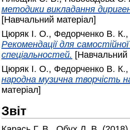
методики викладання дириген
[Навчальний матеріал]
Цюряк І. О.
,
Федорченко В. К.
Рекомендації для самостійно
спеціальностей.
[Навчальний 
Цюряк І. О.
,
Федорченко В. К.
народна музична творчість н
матеріал]
Звіт
Карась Г. В.
,
Обух Л. В.
(2018