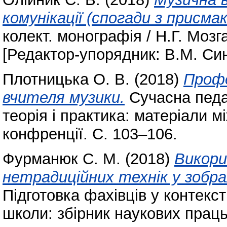
комунікації (спогади з присмак
колект. монографія / Н.Г. Мозг
[Редактор-упорядник: В.М. Син
Плотницька О. В.
(2018)
Профе
вчителя музики.
Сучасна педаг
теорія і практика: матеріали 
конфренції. С. 103–106.
Фурманюк С. М.
(2018)
Викори
нетрадиційних технік у зобра
Підготовка фахівців у контекст
школи: збірник наукових праць