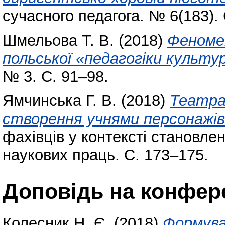
сучасного педагога. № 6(183).
Шмельова Т. В.
(2018)
Феномен
польської «педагогіки культу
№ 3. С. 91–98.
Ямчинська Г. В.
(2018)
Театра
створення учнями персонажів 
фахівців у контексті становлен
наукових праць. С. 173–175.
Доповідь на конфере
Колесник Н. Є.
(2018)
Формува