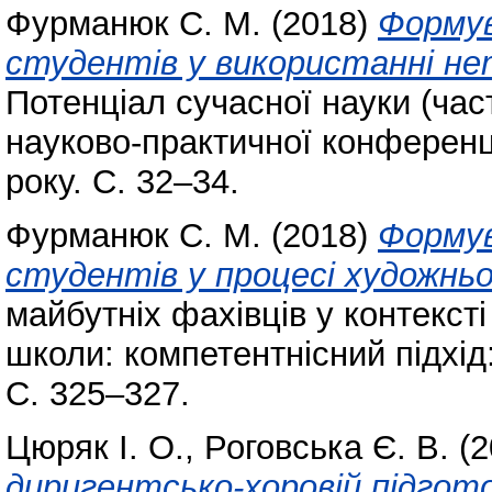
Фурманюк С. М.
(2018)
Формув
студентів у використанні не
Потенціал сучасної науки (част
науково-практичної конференці
року. С. 32–34.
Фурманюк С. М.
(2018)
Формув
студентів у процесі художнь
майбутніх фахівців у контекст
школи: компетентнісний підхід
С. 325–327.
Цюряк І. О.
,
Роговська Є. В.
(2
диригентсько-хоровій підгото