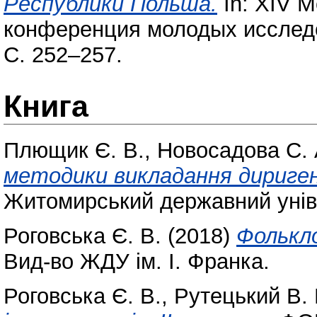
Республики Польша.
In: XIV 
конференция молодых исследо
С. 252–257.
Книга
Плющик Є. В.
,
Новосадова С. 
методики викладання дириген
Житомирський державний уніве
Роговська Є. В.
(2018)
Фолькл
Вид-во ЖДУ ім. І. Франка.
Роговська Є. В.
,
Рутецький В. 