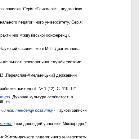
.
ві записки. Серія «Психологія і педагогіка».
нального педагогічного університету. Серія:
рактичної міжвузівської конференції,
Науковий часопис імені М.П. Драгоманова.
 діяльності психологічної служби системи
НЗ „Переяслав-Хмельницький державний
роблеми психології. № 1 (12). С. 110–121.
ьтури.
Духовна культура особистості в
69–76.
чи нові тенденції розвитку?
Наукові записки
чості.
Тези доповідей учасників Міжнародної
ик Житомирського педагогічного університету.