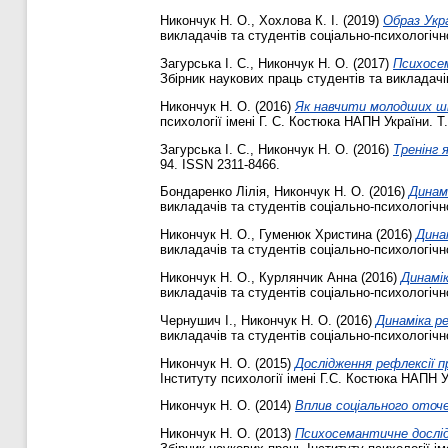
Никончук Н. О.
,
Хохлова К. І.
(2019)
Образ Укра
викладачів та студентів соціально-психологічн
Загурська І. С.
,
Никончук Н. О.
(2017)
Психосем
Збірник наукових праць студентів та викладачів
Никончук Н. О.
(2016)
Як навчити молодших шк
психології імені Г. С. Костюка НАПН України. Т
Загурська І. С.
,
Никончук Н. О.
(2016)
Тренінг 
94. ISSN 2311-8466.
Бондаренко Лілія
,
Никончук Н. О.
(2016)
Динам
викладачів та студентів соціально-психологічн
Никончук Н. О.
,
Гуменюк Христина
(2016)
Дина
викладачів та студентів соціально-психологічн
Никончук Н. О.
,
Курлянчик Анна
(2016)
Динамік
викладачів та студентів соціально-психологічн
Чернушич І.
,
Никончук Н. О.
(2016)
Динаміка ре
викладачів та студентів соціально-психологічн
Никончук Н. О.
(2015)
Дослідження рефлексії п
Інституту психології імені Г.С. Костюка НАПН У
Никончук Н. О.
(2014)
Вплив соціального оточ
Никончук Н. О.
(2013)
Психосемантичне дослід