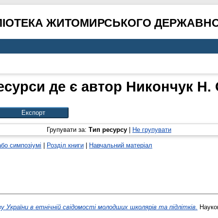
ЛІОТЕКА ЖИТОМИРСЬКОГО ДЕРЖАВНО
есурси де є автор
Никончук Н. 
Групувати за:
Тип ресурсу
|
Не групувати
або симпозіумі
|
Розділ книги
|
Навчальний матеріал
у України в етнічній свідомості молодших школярів та підлітків.
Науков