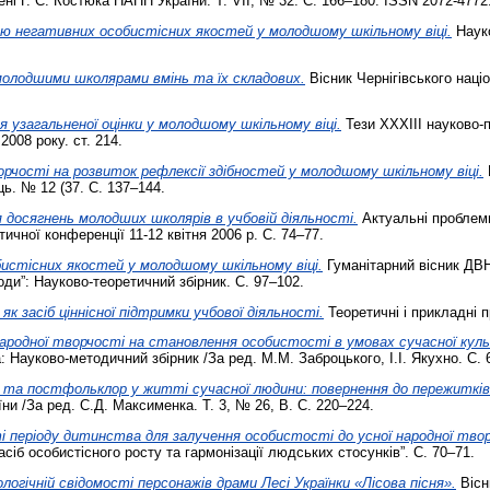
ені Г. С. Костюка НАПН України. Т. VII, № 32. С. 166–180. ISSN 2072-4772
ю негативних особистісних якостей у молодшому шкільному віці.
Науко
молодшими школярами вмінь та їх складових.
Вісник Чернігівського націо
узагальненої оцінки у молодшому шкільному віці.
Тези XXXIII науково-п
2008 року. ст. 214.
орчості на розвиток рефлексії здібностей у молодшому шкільному віці.
ць. № 12 (37. С. 137–144.
 досягнень молодших школярів в учбовій діяльності.
Актуальні проблеми
ичної конференції 11-12 квітня 2006 р. С. 74–77.
бистісних якостей у молодшому шкільному віці.
Гуманітарний вісник ДВ
оди”: Науково-теоретичний збірник. С. 97–102.
к засіб ціннісної підтримки учбової діяльності.
Теоретичні і прикладні п
народної творчості на становлення особистості в умовах сучасної кул
: Науково-методичний збірник /За ред. М.М. Заброцького, І.І. Якухно. С. 
 та постфольклор у житті сучасної людини: повернення до пережитків 
їни /За ред. С.Д. Максименка. Т. 3, № 26, В. С. 220–224.
 періоду дитинства для залучення особистості до усної народної твор
асіб особистісного росту та гармонізації людських стосунків”. С. 70–71.
логічній свідомості персонажів драми Лесі Українки «Лісова пісня».
Вісн