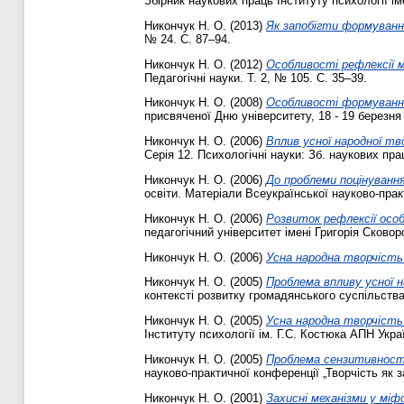
Збірник наукових праць Інституту психології ім
Никончук Н. О.
(2013)
Як запобігти формуванн
№ 24. С. 87–94.
Никончук Н. О.
(2012)
Особливості рефлексії 
Педагогічні науки. Т. 2, № 105. С. 35–39.
Никончук Н. О.
(2008)
Особливості формування 
присвяченої Дню університету, 18 - 19 березня 
Никончук Н. О.
(2006)
Вплив усної народної тв
Серія 12. Психологічні науки: Зб. наукових пра
Никончук Н. О.
(2006)
До проблеми поцінування
освіти. Матеріали Всеукраїнської науково-практ
Никончук Н. О.
(2006)
Розвиток рефлексії осо
педагогічний університет імені Григорія Сковор
Никончук Н. О.
(2006)
Усна народна творчість я
Никончук Н. О.
(2005)
Проблема впливу усної 
контексті розвитку громадянського суспільства
Никончук Н. О.
(2005)
Усна народна творчість
Інституту психології ім. Г.С. Костюка АПН Укра
Никончук Н. О.
(2005)
Проблема сензитивності
науково-практичної конференції „Творчість як з
Никончук Н. О.
(2001)
Захисні механізми у міфо