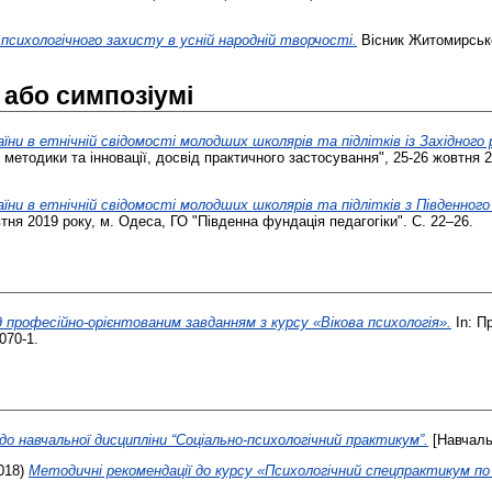
психологічного захисту в усній народній творчості.
Вісник Житомирськог
 або симпозіумі
їни в етнічній свідомості молодших школярів та підлітків із Західного р
 методики та інновації, досвід практичного застосування", 25-26 жовтня 2
їни в етнічній свідомості молодших школярів та підлітків з Південного 
втня 2019 року, м. Одеса, ГО "Південна фундація педагогіки". С. 22–26.
професійно-орієнтованим завданням з курсу «Вікова психологія».
In: П
070-1.
до навчальної дисципліни “Соціально-психологічний практикум”.
[Навчаль
018)
Методичні рекомендації до курсу «Психологічний спецпрактикум по 