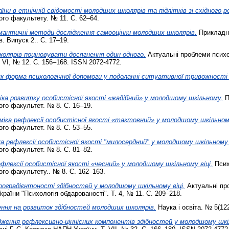
їни в етнічній свідомості молодших школярів та підлітків зі східного ре
ого факультету. № 11. С. 62–64.
античні методи дослідження самооцінки молодших школярів.
Прикладні
. Випуск 2.. С. 17–19.
олярів поціновувати досягнення один одного.
Актуальні проблеми психол
. VI, № 12. С. 156–168. ISSN 2072-4772.
як форма психологічної допомоги у подоланні ситуативної тривожності
іка розвитку особистісної якості «жадібний» у молодшому шкільному.
П
ого факультет. № 8. С. 16–19.
міка рефлексії особистісної якості «тактовний» у молодшому шкільному
ого факультет. № 8. С. 53–55.
а рефлексії особистісної якості "милосердний" у молодшому шкільному в
ого факультет. № 8. С. 81–82.
флексії особистісної якості «чесний» у молодшому шкільному віці.
Псих
ого факультету.. № 8. С. 162–163.
роградієнтоності здібностей у молодшому шкільному віці.
Актуальні про
країни "Психологія обдарованості". Т. 4, № 11. С. 209–218.
ення на розвиток здібностей молодших школярів.
Наука і освіта. № 5(12
ження рефлексивно-ціннісних компонентів здібностей у молодшому шкіл