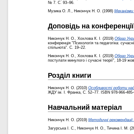
№ 7. С. 93–96.
Музика О. Л.
,
Никончук Н. О.
(1998)
Механізми 
Доповідь на конференції
Никончук Н. О.
,
Хохлова К. І.
(2019)
Образ Укра
конференція "Психологія та педагогіка: сучасні
спільнота". С. 19–22.
Никончук Н. О.
,
Хохлова К. І.
(2019)
Образ Укра
постулати минулого і сучасні теорії", 18-19 жо
Розділ книги
Никончук Н. О.
(2010)
Особливості роботи над 
ЖДУ ім. І. Франка, С. 52–77. ISBN 978-966-485-
Навчальний матеріал
Никончук Н. О.
(2019)
Методичні рекомендації 
Загурська І. С.
,
Никончук Н. О.
,
Тичина І. М.
(2