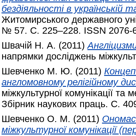
бездіяльності в українській т
Житомирського державного уні
№ 57. С. 225–228. ISSN 2076-
Швачій Н. А.
(2011)
Англіцизми
напрямки досліджень міжкульту
Шевченко М. Ю.
(2011)
Концеп
англомовному релігійному дис
міжкультурної комунікації та 
Збірник наукових праць. С. 40
Шевченко О. М.
(2011)
Ономас
міжкультурної комунікації (п