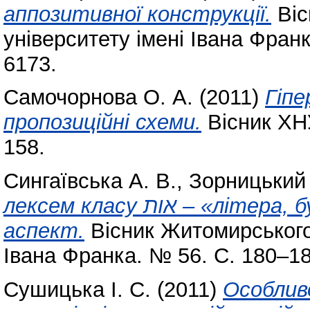
аппозитивної конструкції.
Віс
університету імені Івана Фран
6173.
Самочорнова О. А.
(2011)
Гіпе
пропозиційні схеми.
Вісник ХНУ
158.
Сингаївська А. В.
,
Зорницький 
лексем класу אות – «літера, буква» в мові їдиш: лінгвокультурний
аспект.
Вісник Житомирського
Івана Франка. № 56. С. 180–1
Сушицька І. С.
(2011)
Особливо