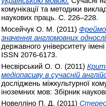
українською мовою.
Cучасні н
комунікації та методики викла
наукових праць. С. 226–228.
Мосейчук О. М.
(2011)
Фреймо
значення англомовних однослі
державного університету імені
ISSN 2076-6173.
Несвірський О. О.
(2011)
Крите
медіопасиву в сучасній англійс
досліджень міжкультурної кому
іноземних мов: Збірник науков
Новелліно П. Д.
(2011)
Стереот