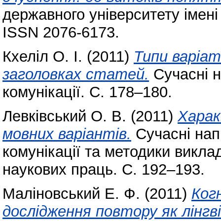
державного університету імені
ISSN 2076-6173.
Кхеліл О. І.
(2011)
Типи варіат
заголовках статей.
Cучасні н
комунікації. С. 178–180.
Левківський О. В.
(2011)
Харак
мовних варіантів.
Cучасні нап
комунікації та методики викла
наукових праць. С. 192–193.
Маліновський Е. Ф.
(2011)
Ког
дослідження повтору як лінгв