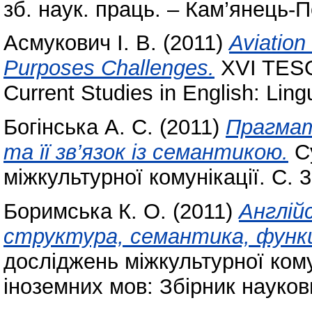
зб. наук. праць. – Кам’янець-
Асмукович І. В.
(2011)
Aviation
Purposes Challenges.
XVI TESOL
Current Studies in English: Lin
Богінська А. С.
(2011)
Прагмат
та її зв’язок із семантикою.
Cу
міжкультурної комунікації. С. 
Боримська К. О.
(2011)
Англій
структура, семантика, функц
досліджень міжкультурної кому
іноземних мов: Збірник науков