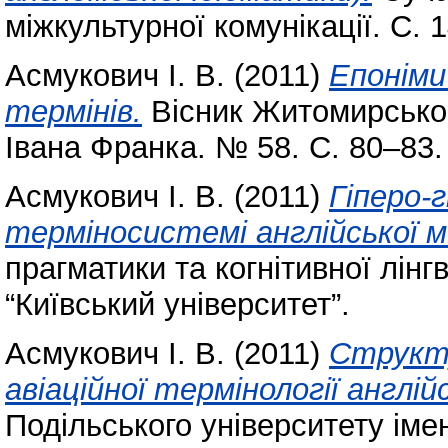
міжкультурної комунікації. С. 
Асмукович І. В.
(2011)
Епоніми
термінів.
Вісник Житомирськог
Івана Франка. № 58. С. 80–83.
Асмукович І. В.
(2011)
Гіперо-г
терміносистемі англійської м
прагматики та когнітивної лінгв
“Київський університет”.
Асмукович І. В.
(2011)
Структу
авіаційної термінології англій
Подільського університету імені