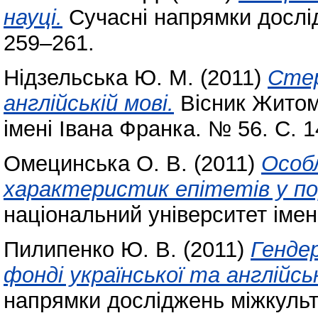
науці.
Cучасні напрямки дослід
259–261.
Нідзельська Ю. М.
(2011)
Стер
англійській мові.
Вісник Житом
імені Івана Франка. № 56. С. 
Омецинська О. В.
(2011)
Особ
характеристик епітетів у п
національний університет імені
Пилипенко Ю. В.
(2011)
Генде
фонді української та англійсь
напрямки досліджень міжкульту