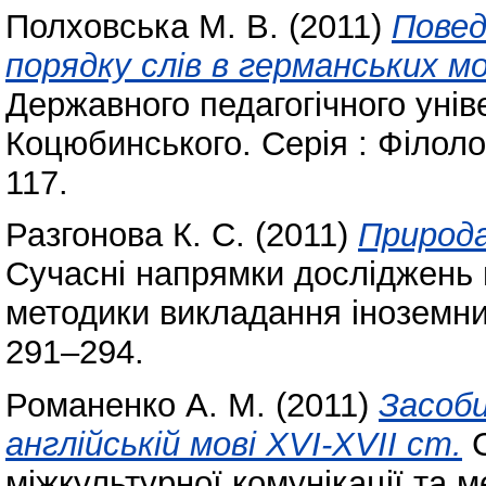
Полховська М. В.
(2011)
Повед
порядку слів в германських мо
Державного педагогічного унів
Коцюбинського. Серія : Філоло
117.
Разгонова К. С.
(2011)
Природа
Cучасні напрямки досліджень м
методики викладання іноземни
291–294.
Романенко А. М.
(2011)
Засоби
англійській мові XVI-XVII ст.
C
міжкультурної комунікації та 