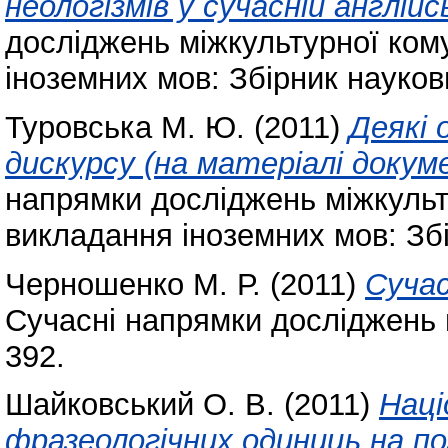
неологізмів у сучасній англійсь
досліджень міжкультурної кому
іноземних мов: Збірник науков
Туровська М. Ю.
(2011)
Деякі 
дискурсу (на матеріалі докум
напрямки досліджень міжкульту
викладання іноземних мов: Збі
Черношенко М. Р.
(2011)
Сучас
Cучасні напрямки досліджень м
392.
Шайковський О. В.
(2011)
Наці
фразеологічних одиниць на по