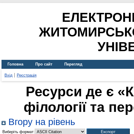
ЕЛЕКТРОН
ЖИТОМИРСЬК
УНІВ
Головна
Про сайт
Перегляд
Вхід
Реєстрація
Ресурси де є «
філології та пер
Вгору на рівень
Виберіть формат: