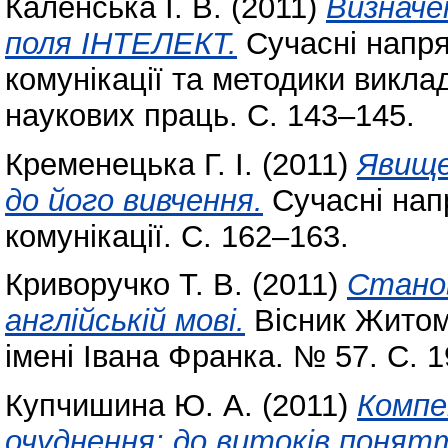
Каленська І. В.
(2011)
Визначе
поля ІНТЕЛЕКТ.
Cучасні напря
комунікації та методики викла
наукових праць. С. 143–145.
Кременецька Г. І.
(2011)
Явище
до його вивчення.
Cучасні нап
комунікації. С. 162–163.
Криворучко Т. В.
(2011)
Станов
англійській мові.
Вісник Житом
імені Івана Франка. № 57. С. 
Купчишина Ю. А.
(2011)
Компе
очуднення: до витоків понят