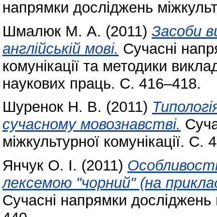
напрямки досліджень міжкульту
Шмалюк М. А.
(2011)
Засоби 
англійській мові.
Cучасні напр
комунікації та методики викла
наукових праць. С. 416–418.
Шуренок Н. В.
(2011)
Типологі
сучасному мовознавстві.
Cуча
міжкультурної комунікації. С. 
Янчук О. І.
(2011)
Особливості
лексемою "чорний" (на приклад
Cучасні напрямки досліджень м