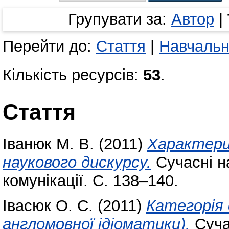
Групувати за:
Автор
|
Перейти до:
Стаття
|
Навчальн
Кількість ресурсів:
53
.
Стаття
Іванюк М. В.
(2011)
Характери
наукового дискурсу.
Cучасні н
комунікації. С. 138–140.
Івасюк О. С.
(2011)
Категорія 
англомовної ідіоматики).
Cуча