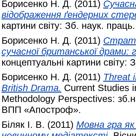
Борисенко Н. Д.
(2011)
Сучасн
відображення ґендерних стер
картини світу: Зб. наук. праць
Борисенко Н. Д.
(2011)
Страте
сучасної британської драми: 
концептуальні картини світу: З
Борисенко Н. Д.
(2011)
Threat 
British Drama.
Current Studies i
Methodology Perspectives: зб.
ВПП «Апостроф».
Біляк І. В.
(2011)
Мовна гра як
новинному медіатексті.
Вісни