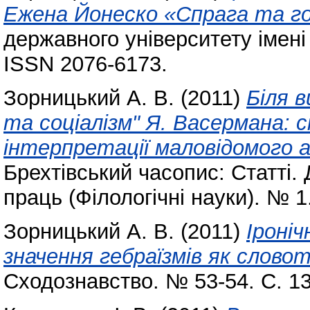
Ежена Йонеско «Спрага та го
державного університету імені
ISSN 2076-6173.
Зорницький А. В.
(2011)
Біля 
та соціалізм" Я. Васермана: с
інтерпретації маловідомого 
Брехтівський часопис: Статті. 
праць (Філологічні науки). № 1
Зорницький А. В.
(2011)
Іроні
значення гебраїзмів як слово
Сходознавство. № 53-54. С. 1