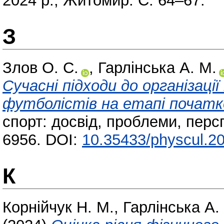
2024 р., Житомир. С. 64–67.
З
Злов О. С.
,
Гарлінська А. М.
Сучасні підходи до організаці
футболістів на етапі початко
спорт: досвід, проблеми, перс
6956. DOI:
10.35433/physcul.20
К
Корнійчук Н. М.
,
Гарлінська А.