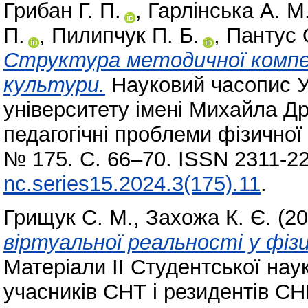
Грибан Г. П.
,
Гарлінська А. М
П.
,
Пилипчук П. Б.
,
Пантус 
Структура методичної компе
культури.
Науковий часопис У
університету імені Михайла Др
педагогічні проблеми фізичної 
№ 175. С. 66–70. ISSN 2311-2
nc.series15.2024.3(175).11
.
Грищук С. М.
,
Захожа К. Є.
(20
віртуальної реальності у фізи
Матеріали ІІ Студентської нау
учасників СНТ і резидентів С