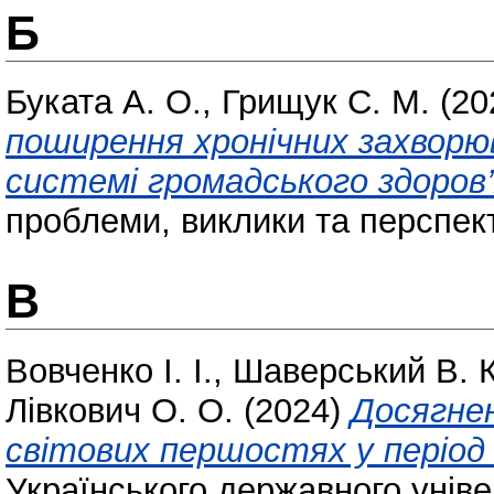
Б
Буката А. О.
,
Грищук С. М.
(20
поширення хронічних захворюв
системі громадського здоров’
проблеми, виклики та перспект
В
Вовченко І. І.
,
Шаверський В. К
Лівкович О. О.
(2024)
Досягнен
світових першостях у період
Українського державного унів