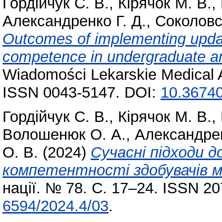
Гордійчук С. В.
,
Кірячок М. В.
,
Александренко Г. Д.
,
Соколовсь
Outcomes of implementing update
competence in undergraduate an
Wiadomości Lekarskie Medical 
ISSN 0043-5147. DOI:
10.3674
Гордійчук С. В.
,
Кірячок М. В.
,
Волошенюк О. А.
,
Александрен
О. В.
(2024)
Сучасні підходи д
компетентності здобувачів м
нації. № 78. С. 17–24. ISSN 2
6594/2024.4/03
.