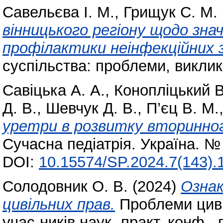
Савельєва І. М.
,
Грищук С. М.
вінницького регіону щодо зна
профілактики неінфекційних 
суспільства: проблеми, виклик
Савіцька А. А.
,
Конопліцький В
Д. В.
,
Шевчук Д. В.
,
П’єц В. М.
уретри в розвитку вторинног
Сучасна педіатрія. Україна. №
DOI:
10.15574/SP.2024.7(143).
Солодовник О. В.
(2024)
Ознак
цивільних прав.
Проблеми цивіл
учас-ників наук.-практ. конф., 