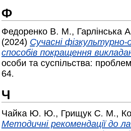
Ф
Федоренко В. М.
,
Гарлінська А
(2024)
Сучасні фізкультурно-оз
способів покращення виклада
особи та суспільства: проблем
64.
Ч
Чайка Ю. Ю.
,
Грищук С. М.
,
Ко
Методичні рекомендації до л