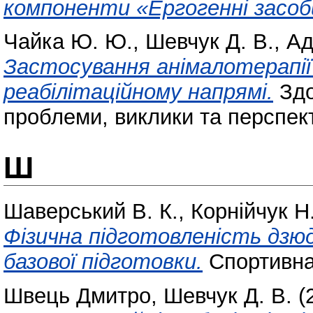
компоненти «Ергогенні засоби
Чайка Ю. Ю.
,
Шевчук Д. В.
,
Ад
Застосування анімалотерапії
реабілітаційному напрямі.
Здо
проблеми, виклики та перспект
Ш
Шаверський В. К.
,
Корнійчук Н
Фізична підготовленість дзюд
базової підготовки.
Спортивна 
Швець Дмитро
,
Шевчук Д. В.
(