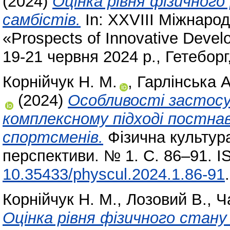
(2024)
Оцінка рівня фізичног
самбістів.
In: XXVІІІ Міжнаро
«Prospects of Innovative Devel
19-21 червня 2024 р., Гетеборг
Корнійчук Н. М.
,
Гарлінська А
(2024)
Особливості застосу
комплексному підході постна
спортсменів.
Фізична культура
перспективи. № 1. С. 86–91. I
10.35433/physcul.2024.1.86-91
.
Корнійчук Н. М.
,
Лозовий В.
,
Ч
Оцінка рівня фізичного стану 