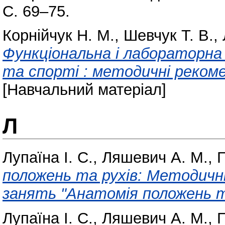
С. 69–75.
Корнійчук Н. М.
,
Шевчук Т. В.
,
Функціональна і лабораторна 
та спорті : методичні реком
[Навчальний матеріал]
Л
Лупаїна І. С.
,
Ляшевич А. М.
,
Г
положень та рухів: Методичн
занять "Анатомія положень та
Лупаїна І. С.
,
Ляшевич А. М.
,
Г