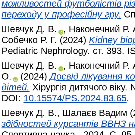
можливостей футболістів різн
переходу у професійну гру.
Спо
Шевчук Д. В.
,
Наконечний Р. 
Собечко Р. Г.
(2024)
Kidney biop
Pediatric Nephrology. ст. 393.
Шевчук Д. В.
,
Наконечний Р. 
О.
(2024)
Досвід лікування к
дітей.
Хірургія дитячого віку.
DOI:
10.15574/PS.2024.83.65
.
Шевчук Д. В.
,
Шалаєв Вадим
(
здібностей курсантів ВВНЗ 
Спортивна наука - 2024. С. 95