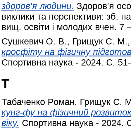
здоров’я людини.
Здоров’я осо
виклики та перспективи: зб. на
вищ. освіти і молодих вчен. 7 – 
Сушкевич О. В.
,
Грищук С. М.
кросфіту на фізичну підготовк
Спортивна наука - 2024. С. 51
Т
Табаченко Роман
,
Грищук С. М
кунг-фу на фізичний розвито
віку.
Спортивна наука - 2024. С