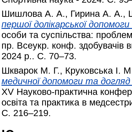
Шишлова А. А.
,
Гирина А. А.
,
першої долікарської допомоги
особи та суспільства: проблем
пр. Всеукр. конф. здобувачів ви
2024 р.. С. 70–73.
Шкварок М. Г.
,
Круковська І. М
медичної допомоги та догляд
ХV Науково-практична конфер
освіта та практика в медсестр
С. 216–219.