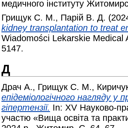
медичного інституту Житомирсь
Грищук С. М.
,
Парій В. Д.
(202
kidney transplantation to treat 
Wiadomości Lekarskie Medical 
5147.
Д
Драч А.
,
Грищук С. М.
,
Киричук
епідеміологічного нагляду у 
гіпертензії.
In: ХV Науково-пр
участю «Вища освіта та практ