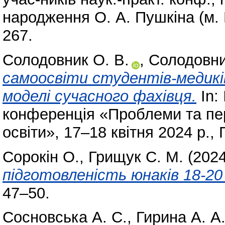
народження О. А. Пушкіна (м. В
267.
Солодовник О. В.
,
Солодовни
самоосвіти студентів-медик
моделі сучасного фахівця.
In:
конференція «Проблеми та пе
освіти», 17–18 квітня 2024 р.,
Сорокін О.
,
Грищук С. М.
(202
підготовленість юнаків 18-20 
47–50.
Сосновська А. С.
,
Гирина А. А