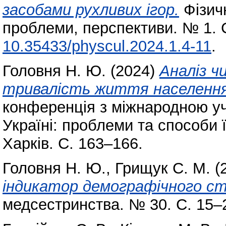
засобами рухливих ігор.
Фізичн
проблеми, перспективи. № 1. С
10.35433/physcul.2024.1.4-11
.
Головня Н. Ю.
(2024)
Аналіз ч
тривалість життя населення
конференція з міжнародною уч
Україні: проблеми та способи 
Харків. С. 163–166.
Головня Н. Ю.
,
Грищук С. М.
(
індикатор демографічного ст
медсестринства. № 30. С. 15–