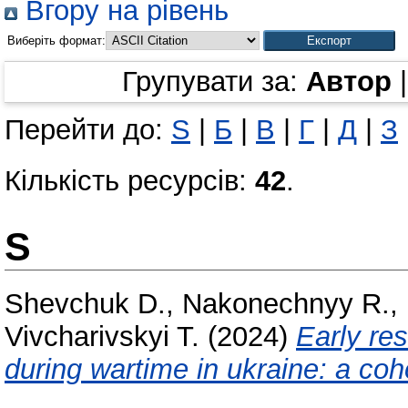
Вгору на рівень
Виберіть формат:
Групувати за:
Автор
Перейти до:
S
|
Б
|
В
|
Г
|
Д
|
З
Кількість ресурсів:
42
.
S
Shevchuk D.
,
Nakonechnyy R.
,
Vivcharivskyi T.
(2024)
Early res
during wartime in ukraine: a coh