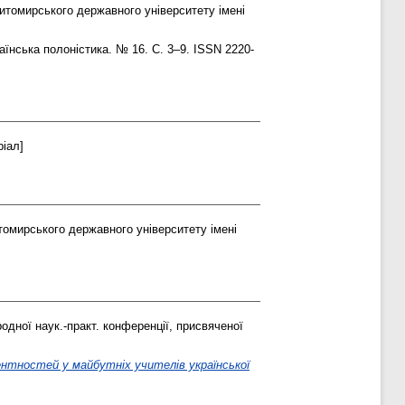
томирського державного університету імені
аїнська полоністика. № 16. С. 3–9. ISSN 2220-
іал]
омирського державного університету імені
одної наук.-практ. конференції, присвяченої
тностей у майбутніх учителів української