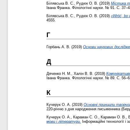
Білявська В. С.
,
Рудюк О. В.
(2019)
Містика т
Івана Франка. Філологічні науки. № 91. С. 37–
Білявська В. С.
,
Рудюк О. В.
(2019)
«Wróć, bo 
4555.
Г
Горбань А. В.
(2019)
Основи наукових дослідже
Д
Дяченко Н. М.
,
Халін В. В.
(2019)
Комунікативн
Івана Франка. Філологічні науки. № 89. С. 56–
К
Кучерук О. А.
(2019)
Основні принципи творчог
220-річчю з дня народження письменника (Берди
Кучерук О. А.
,
Караман С. О.
,
Караман О. В.
,
В
мови і літератури.
Інформаційні технології і з