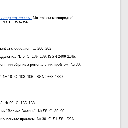
 в старших класах.
Матеріали міжнародної
. 43. С. 353–356.
ent and education. С. 200–202.
едагогіка. № 6. С. 136–139. ISSN 2409-1146.
ічний збірник з регіональних проблем. № 30.
 2, № 10. С. 103–106. ISSN 2663-4880.
". № 59. С. 165–168.
ник "Велика Волинь". № 58. С. 85–90.
гіональних проблем. № 30. С. 51–58. ISSN