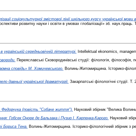
ізації соціокультурної змістової лінії шкільного курсу української мови
спективи розвитку науки і освіти в умовах глобалізації» зб. наук.праць. Т
в українській середньовічній літературі.
Intellektual ekonomics, managem
ковороди.
Переяславські Сковородинівські студії: філологія, філософія, п
«Таємна сповідь» М. Хомичевського.
Волинь-Житомирщина. Історико-філолог
ело давньої української драматургії.
Закарпатські філологічні студії. Т.
 Федорчука (повість "Собаче життя").
Науковий збірник "Велика Волинь
ння: Гобсек Оноре де Бальзака і Пузир І. Карпенка-Карого.
Науковий збір
і Бориса Тена.
Волинь-Житомирщина. Історико-філологічний збірник з ре