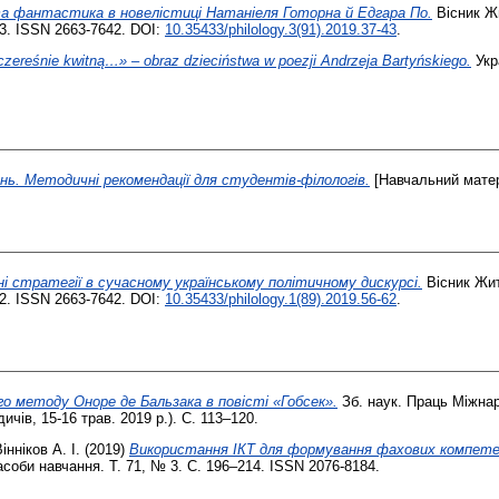
а фантастика в новелістиці Натаніеля Готорна й Едгара По.
Вісник Жи
43. ISSN 2663-7642. DOI:
10.35433/philology.3(91).2019.37-43
.
czereśnie kwitną…» – obraz dzieciństwa w poezji Andrzeja Bartyńskiego.
Укр
нь. Методичні рекомендації для студентів-філологів.
[Навчальний матер
і стратегії в сучасному українському політичному дискурсі.
Вісник Жит
62. ISSN 2663-7642. DOI:
10.35433/philology.1(89).2019.56-62
.
о методу Оноре де Бальзака в повісті «Гобсек».
Зб. наук. Праць Міжнар
чів, 15-16 трав. 2019 р.). С. 113–120.
інніков А. І.
(2019)
Використання ІКТ для формування фахових компетен
асоби навчання. Т. 71, № 3. С. 196–214. ISSN 2076-8184.