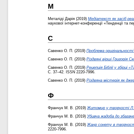
М
Металіді Дарія
(2019)
Медіатекст як засіб реал
наукової інтернет-конференції «Тенденції та пер
С
Савенко О. П.
(2019)
Проблема оригінальності 
Савенко О. П.
(2019)
Різдвяні вірші Григорія С
Савенко О. П.
(2019)
Рецепція Біблії у збірці 
С. 37–42. ISSN 2220-7996.
Савенко О. П.
(2019)
Різдвяна містерія як джер
Ф
Франчук М. В.
(2019)
Житомир у творчості Л.
Франчук М. В.
(2019)
Убивча жадоба до збагаче
Франчук М. В.
(2019)
Жанр сонету в творчост
2220-7996.