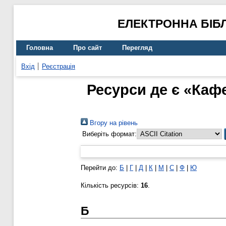
ЕЛЕКТРОННА БІБ
Головна
Про сайт
Перегляд
Вхід
Реєстрація
Ресурси де є «Кафе
Вгору на рівень
Виберіть формат:
Перейти до:
Б
|
Г
|
Д
|
К
|
М
|
С
|
Ф
|
Ю
Кількість ресурсів:
16
.
Б