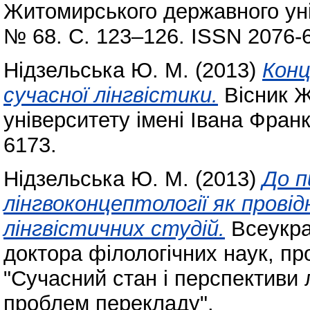
Житомирського державного уні
№ 68. С. 123–126. ISSN 2076-
Нідзельська Ю. М.
(2013)
Конц
сучасної лінгвістики.
Вісник Ж
університету імені Івана Фран
6173.
Нідзельська Ю. М.
(2013)
До п
лінгвоконцептології як прові
лінгвістичних студій.
Всеукра
доктора філологічних наук, пр
"Сучасний стан і перспективи 
проблем перекладу".