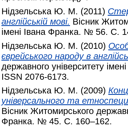
Нідзельська Ю. М.
(2011)
Стер
англійській мові.
Вісник Житом
імені Івана Франка. № 56. С. 
Нідзельська Ю. М.
(2010)
Особ
єврейського народу в англійсь
державного університету імені
ISSN 2076-6173.
Нідзельська Ю. М.
(2009)
Конц
універсального та етноспеци
Вісник Житомирського державно
Франка. № 45. С. 160–162.