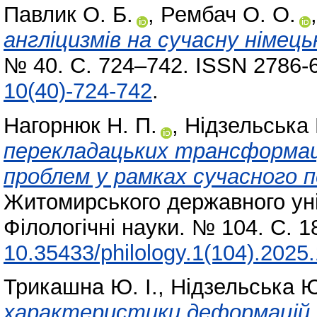
Павлик О. Б.
,
Рембач О. О.
англіцизмів на сучасну німець
№ 40. С. 724–742. ISSN 2786-
10(40)-724-742
.
Нагорнюк Н. П.
,
Нідзельська
перекладацьких трансформаці
проблем у рамках сучасного 
Житомирського державного уні
Філологічні науки. № 104. С. 
10.35433/philology.1(104).2025
Трикашна Ю. І.
,
Нідзельська Ю
характеристики деформацій 