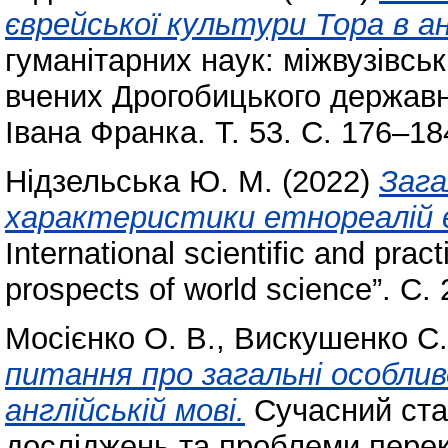
єврейської культури Тора в ан
гуманітарних наук: міжвузівсь
вчених Дрогобицького державно
Івана Франка. Т. 53. С. 176–1
Нідзельська Ю. М.
(2022)
Зага
характеристики етнореалій є
International scientific and prac
prospects of world science”. С.
Мосієнко О. В.
,
Вискушенко С.
питання про загальні особлив
англійській мові.
Сучасний стан
досліджень та проблеми перекл