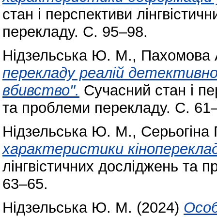
стан і перспективи лінгвістич
перекладу. С. 95–98.
Нідзельська Ю. М.
,
Пахомова 
перекладу реалій детективно
вбивство".
Сучасний стан і пе
та проблеми перекладу. С. 61
Нідзельська Ю. М.
,
Серьогіна П
характеристики кінопереклад
лінгвістичних досліджень та пр
63–65.
Нідзельська Ю. М.
(2024)
Особ