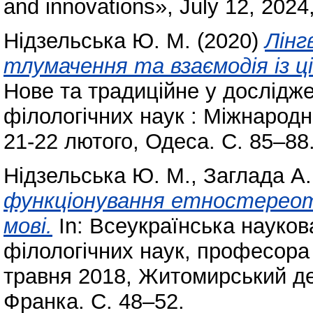
and innovations», July 12, 202
Нідзельська Ю. М.
(2020)
Лінг
тлумачення та взаємодія із 
Нове та традиційне у дослідж
філологічних наук : Міжнарод
21-22 лютого, Одеса. С. 85–88
Нідзельська Ю. М.
,
Заглада А.
функціонування етностереотип
мові.
In: Всеукраїнська науков
філологічних наук, професора 
травня 2018, Житомирський де
Франка. С. 48–52.