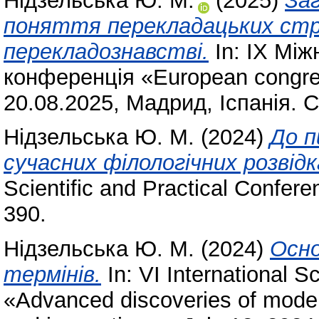
Нідзельська Ю. М.
(2025)
За
поняття перекладацьких стр
перекладознавстві.
In: IX Мі
конференція «European congress
20.08.2025, Мадрид, Іспанія. С
Нідзельська Ю. М.
(2024)
До п
сучасних філологічних розвідк
Scientific and Practical Confer
390.
Нідзельська Ю. М.
(2024)
Осно
термінів.
In: VI International S
«Advanced discoveries of mode