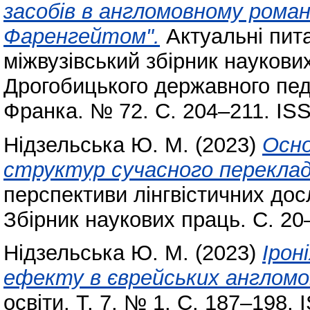
засобів в англомовному роман
Фаренгейтом".
Актуальні пита
міжвузівський збірник науков
Дрогобицького державного педа
Франка. № 72. С. 204–211. IS
Нідзельська Ю. М.
(2023)
Осно
структур сучасного перекла
перспективи лінгвістичних до
Збірник наукових праць. С. 20
Нідзельська Ю. М.
(2023)
Ірон
ефекту в єврейських англом
освіти. Т. 7, № 1. С. 187–198.