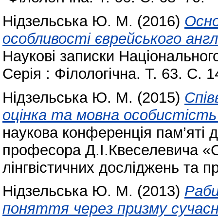
Нідзельська Ю. М.
(2016)
Осно
особливості єврейського англ
Наукові записки Національного
Серія : Філологічна. Т. 63. С. 
Нідзельська Ю. М.
(2015)
Спів
оцінка та мовна особистість 
наукова конференція пам’яті д
професора Д.І.Квеселевича «С
лінгвістичних досліджень та 
Нідзельська Ю. М.
(2013)
Раби
поняття через призму сучасно