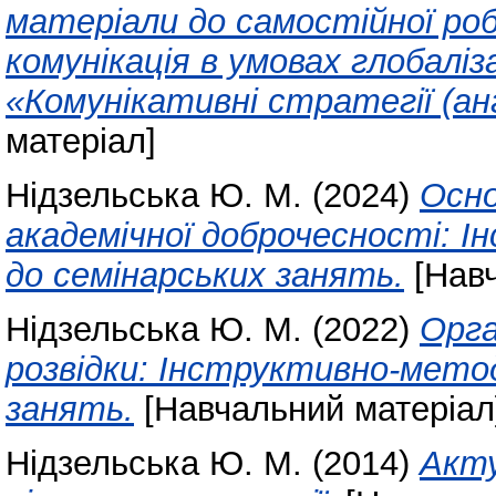
матеріали до самостійної ро
комунікація в умовах глобаліз
«Комунікативні стратегії (ан
матеріал]
Нідзельська Ю. М.
(2024)
Осно
академічної доброчесності: 
до семінарських занять.
[Навч
Нідзельська Ю. М.
(2022)
Орга
розвідки: Інструктивно-мето
занять.
[Навчальний матеріал
Нідзельська Ю. М.
(2014)
Акту