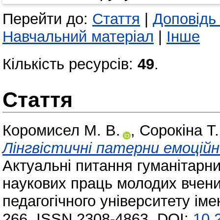
Перейти до:
Стаття
|
Доповідь
Навчальний матеріал
|
Інше
Кількість ресурсів:
49
.
Стаття
Коромисел М. В.
,
Сорокіна Т.
Лінгвістичні патерни емоційної
Актуальні питання гуманітарни
наукових праць молодих вчен
педагогічного університету іме
266. ISSN 2308-4863. DOI:
10.