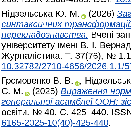
Нідзельська Ю. М.
(2026)
За
синтаксичних трансформацій
перекладознавства.
Вчені зап
університету імені В. І. Вернад
Журналістика. Т. 37(76), № 1.
10.32782/2710-4656/2026.1.1/5
Громовенко В. В.
,
Нідзельськ
С. М.
(2025)
Вираження норм
генеральної асамблеї ООН: з
освіти. № 40. С. 425–440. ISS
6165-2025-10(40)-425-440
.