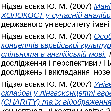
Нідзельська Ю. М.
(2007)
Мані
ХОЛОКОСТ у сучасній англійсь
державного університету імені
Нідзельська Ю. М.
(2007)
Особ
концептів єврейської культури
спільнота в англійській мові.
Л
дослідження і перспективи / 
досліджень і викладання інозем
Нідзельська Ю. М.
(2007)
Унів
складові у лінгвоконцепті є
(CHARITY) та їх відображення 
концептуальні картини світу: З