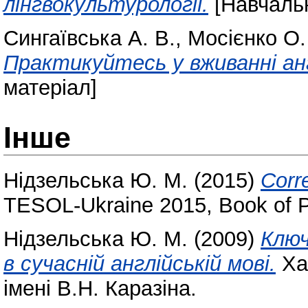
лінгвокультурології.
[Навчальн
Сингаївська А. В.
,
Мосієнко О.
Практикуйтесь у вживанні анг
матеріал]
Інше
Нідзельська Ю. М.
(2015)
Corre
TESOL-Ukraine 2015, Book of 
Нідзельська Ю. М.
(2009)
Ключ
в сучасній англійській мові.
Хар
імені В.Н. Каразіна.