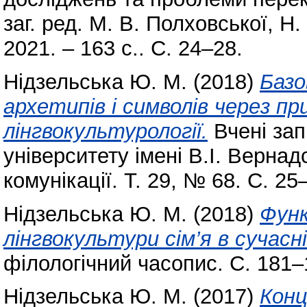
заг. ред. М. В. Полховської, Н.
2021. – 163 с.. С. 24–28.
Нідзельська Ю. М.
(2018)
Базо
архетипів і символів через п
лінгвокультурології.
Вчені зап
університету імені В.І. Вернад
комунікації. Т. 29, № 68. С. 25
Нідзельська Ю. М.
(2018)
Функ
лінгвокультури сім’я в сучасні
філологічний часопис. С. 181–
Нідзельська Ю. М.
(2017)
Конц