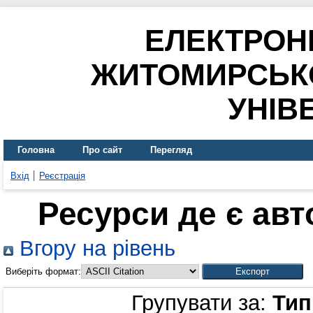
ЕЛЕКТРОН
ЖИТОМИРСЬК
УНІВ
Головна
Про сайт
Перегляд
Вхід
Реєстрація
Ресурси де є ав
Вгору на рівень
Виберіть формат:
Групувати за:
Тип