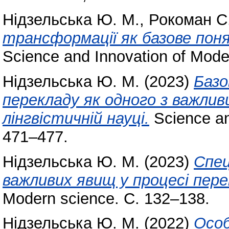
Нідзельська Ю. М.
,
Рокоман С.
трансформації як базове поня
Science and Innovation of Mode
Нідзельська Ю. М.
(2023)
Базо
перекладу як одного з важливи
лінгвістичній науці.
Science an
471–477.
Нідзельська Ю. М.
(2023)
Спец
важливих явищ у процесі пере
Modern science. С. 132–138.
Нідзельська Ю. М.
(2022)
Особ