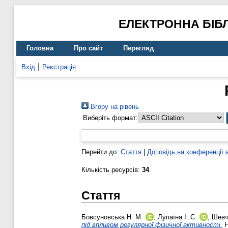
ЕЛЕКТРОННА БІБ
Головна
Про сайт
Перегляд
Вхід
Реєстрація
Вгору на рівень
Виберіть формат:
Перейти до:
Стаття
|
Доповідь на конференції 
Кількість ресурсів:
34
.
Стаття
Бовсуновська Н. М.
,
Лупаїна І. С.
,
Шевч
під впливом регулярної фізичної активності.
Н