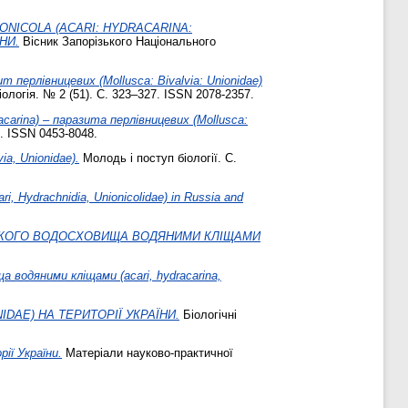
NICOLA (ACARI: HYDRACARINA:
НИ.
Вісник Запорізького Національного
ит перлівницевих (Mollusca: Bivalvia: Unionidae)
ологія. № 2 (51). С. 323–327. ISSN 2078-2357.
acarina) – паразита перлівницевих (Mollusca:
0. ISSN 0453-8048.
ia, Unionidae).
Молодь і поступ біології. С.
ari, Hydrachnidia, Unionicolidae) in Russia and
ВСЬКОГО ВОДОСХОВИЩА ВОДЯНИМИ КЛІЩАМИ
а водяними кліщами (acari, hydracarina,
DAE) НА ТЕРИТОРІЇ УКРАЇНИ.
Біологічні
ії України.
Матеріали науково-практичної