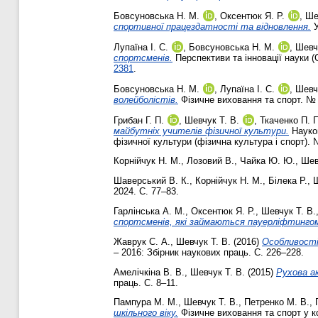
Бовсуновська Н. М.
,
Оксентюк Я. Р.
,
Ше
спортивної працездатності та відновлення.
У
Лупаїна І. С.
,
Бовсуновська Н. М.
,
Шевч
спортсменів.
Перспективи та інновації науки (
2381
.
Бовсуновська Н. М.
,
Лупаїна І. С.
,
Шевч
волейболістів.
Фізичне виховання та спорт. № 
Грибан Г. П.
,
Шевчук Т. В.
,
Ткаченко П. П
майбутніх учителів фізичної культури.
Науков
фізичної культури (фізична культура і спорт).
Корнійчук Н. М.
,
Лозовий В.
,
Чайка Ю. Ю.
,
Шев
Шаверський В. К.
,
Корнійчук Н. М.
,
Білека Р.
,
Ш
2024. С. 77–83.
Гарлінська А. М.
,
Оксентюк Я. Р.
,
Шевчук Т. В.
спортсменів, які займаються пауерліфтинго
Жаврук С. А.
,
Шевчук Т. В.
(2016)
Особливості
– 2016: Збірник наукових праць. С. 226–228.
Амелічкіна В. В.
,
Шевчук Т. В.
(2015)
Рухова а
праць. С. 8–11.
Пампура М. М.
,
Шевчук Т. В.
,
Петренко М. В.
,
шкільного віку.
Фізичне виховання та спорт у ко