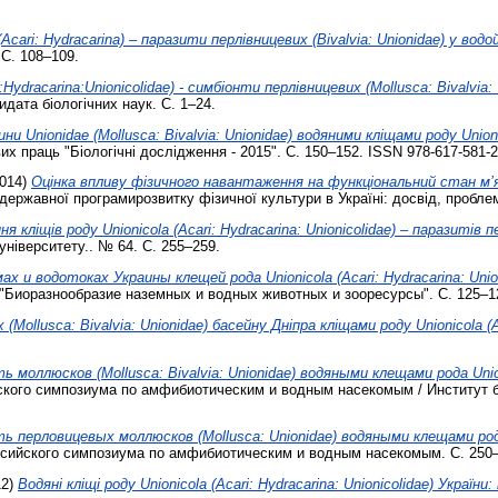
 (Acari: Hydracarina) – паразити перлівницевих (Bivalvia: Unionidae) у во
 С. 108–109.
i:Hydracarina:Unionicolidae) - симбіонти перлівницевих (Mollusca: Bivalvia:
дата біологічних наук. С. 1–24.
 Unionidae (Mollusca: Bivalvia: Unionidae) водяними кліщами роду Unionico
их праць "Біологічні дослідження - 2015". С. 150–152. ISSN 978-617-581-2
014)
Оцінка впливу фізичного навантаження на функціональний стан м’
 державної програмирозвитку фізичної культури в Україні: досвід, пробле
кліщів роду Unionicola (Acari: Hydracarina: Unionicolidae) – паразитів пе
університету.. № 64. С. 255–259.
х и водотоках Украины клещей рода Unionicola (Acari: Hydracarina: Uni
"Биоразнообразие наземных и водных животных и зооресурсы". С. 125–1
Mollusca: Bivalvia: Unionidae) басейну Дніпра кліщами роду Unionicola (Aca
 моллюсков (Mollusca: Bivalvia: Unionidae) водяными клещами рода Unionic
ого симпозиума по амфибиотическим и водным насекомым / Институт би
 перловицевых моллюсков (Mollusca: Unionidae) водяными клещами рода Un
ийского симпозиума по амфибиотическим и водным насекомым. С. 250–
12)
Водяні кліщі роду Unionicola (Aсаrі: Hуdrасаrina: Unionicolidae) Україн