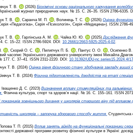
вчук Т. В.
(2026)
Біохімічні основи раціонального харчування волейбо
країнський журнал природничих наук. № 15. С. 26–35. ISSN 2786-6335. 
ук Т. В.
,
Саранча М. П.
,
Волинець Т. С.
(2026)
Оцінка функціон
Серія «Педагогіка», Серія «Психологія», Серія «Медицина»). ISSN 2786-4
ук Т. В.
,
Гарлінська А. М.
,
Чайка Ю. Ю.
(2025)
Дослідження фун
4. С. 15–22. ISSN 2786-5924. DOI:
10.26661/2663-5925-2025-4-02
.
.
,
Скорий О. С.
,
Пилипчук П. Б.
,
Пантус О. О.
,
Осипенко В.
ий часопис Українського державного університету імені Михайла Драгома
 № 177. С. 37–41. ISSN 2311-2220. DOI:
10.31392/UDU-nc.series15.2024.4(17
чук Т. В.
(2024)
Оцінка рівня фізичного стану здобувачів закладу вищої 
евчук Т. В.
(2024)
Фізична підготовленість дзюдоїстів на етапі спеціалі
,
Іващенко Д. С.
(2023)
Визначення впливу стимуляційних та гальмівних
м.
Фізична культура, спорт та здоров’я нації. № 16. С. 155–161. ISSN 2071
 показників зовнішнього дихання у школярів старшого віку під впливом
ктивність школярів – запорука здорового способу життя.
Студентська с
Попова Т. П.
(2015)
Вплив занять айкідо на функціональні показники сер
нтексті державної програми розвитку фізичної культури в Україні: досвід