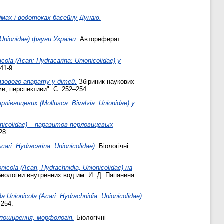
доймах і водотоках басейну Дунаю.
 Unionidae) фауни України.
Автореферат
la (Acari: Hydracarina: Unionicolidae) у
41-9.
язового апарату у дітей.
Збіриник наукових
ми, перспективи". С. 252–254.
рлівницевих (Mollusca: Bivalvia: Unionidae) у
onicolidae) – паразитов перловицевых
28.
ri: Hydracarina: Unionicolidae).
Біологічні
ola (Acari, Hydrachnidia, Unionicolidae) на
ологии внутренних вод им. И. Д. Папанина
ionicola (Acari: Hydrachnidia: Unionicolidae)
254.
и: поширення, морфологія.
Біологічні