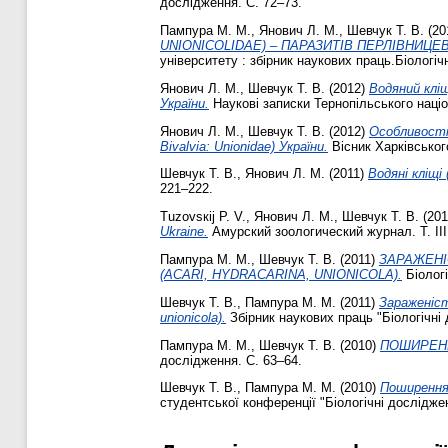
дослідження. С. 72–73.
Пампура М. М.
,
Янович Л. М.
,
Шевчук Т. В.
(20
UNIONICOLIDAE) – ПАРАЗИТІВ ПЕРЛІВНИЦЕВ
університету : збірник наукових праць.Біологічн
Янович Л. М.
,
Шевчук Т. В.
(2012)
Водяний кліщ 
України.
Наукові записки Тернопільського націо
Янович Л. М.
,
Шевчук Т. В.
(2012)
Особливості 
Bivalvia: Unionidae) України.
Вісник Харківського
Шевчук Т. В.
,
Янович Л. М.
(2011)
Водяні кліщі 
221–222.
Tuzovsкіj Р. V.
,
Янович Л. М.
,
Шевчук Т. В.
(201
Ukraine.
Амурский зоологический журнал. Т. III
Пампура М. М.
,
Шевчук Т. В.
(2011)
ЗАРАЖЕНІ
(ACARI, HYDRACARINA, UNIONICOLA).
Біологі
Шевчук Т. В.
,
Пампура М. М.
(2011)
Зараженіст
unionicola).
Збірник наукових праць "Біологічні 
Пампура М. М.
,
Шевчук Т. В.
(2010)
ПОШИРЕНН
дослідження. С. 63–64.
Шевчук Т. В.
,
Пампура М. М.
(2010)
Поширення 
студентської конференції "Біологічні дослідже