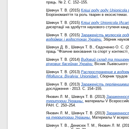
праць. № 2. С. 152–155.
Шевчук Т. В.
(2015)
Кліщі роду роду Unionicola
Біорізноманіття та роль тварин в екосистемах.
Шевчук Т. В.
(2015)
Кліщі роду Unionicola (Acar
дисертації на здобуття наукового ступеня канди
Шевчук Т. В.
(2015)
Зараженість молюсків родини
водоймах і водостоках України.
Збірник науков
Шевчук Д. В.
,
Шевчук Т. В.
,
Євдоченко О. С.
(2
праць "Фізичне виховання та спорт у контексті
Шевчук Т. В.
(2014)
Видовий склад та поширення 
річкових басейнах України.
Вісник Львівського 
Шевчук Т. В.
(2013)
Распространение в водоема
(Mollusca: Bivalvia: Unionidae).
Сборник трудов 
Шевчук Т. В.
(2013)
Зараженість перлівницевих (
дослідження - 2013. С. 154–155.
Янович Л. М.
,
Шевчук Т. В.
(2013)
Зараженность
територии Украины.
материалы V Всероссийск
РАН. С. 250–254.
Янович Л. М.
,
Шевчук Т. В.
(2013)
Зараженность
на территории Украины.
Материалы V всеросс
Шевчук Т. В.
,
Денисюк Т. М.
,
Янович Л. М.
(20