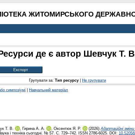
ЛІОТЕКА ЖИТОМИРСЬКОГО ДЕРЖАВНО
Ресурси де є автор
Шевчук Т. В
Групувати за:
Тип ресурсу
|
Не групувати
або симпозіумі
|
Навчальний матеріал
ук Т. В.
,
Гирина А. А.
,
Оксентюк Я. Р.
(2026)
Адаптаційні зміни
аука і техніка сьогодні. № 57. С. 729–742. ISSN 2786-6025. DOI:
10.52058