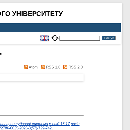
ГО УНІВЕРСИТЕТУ
.
Atom
RSS 1.0
RSS 2.0
 серцево-судинної системи у осіб 16-17 років
/2786-6025-2026-3(57)-729-742
.