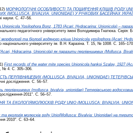
12)
МОРФОЛОГІЧНІ ОСОБЛИВОСТІ ТА ПОШИРЕННЯ КЛІЩІВ РОДУ UNIO
ИХ (MOLLUSCA: BIVALVIA: UNIONIDAE) У РІЧКОВИХ БАСЕЙНАХ УКРАЇ
і науки. С. 47–56.
Unionicola Ypsilophora Bonz, 1783 (Acari: Hydracarina: Unionicola) – параз
нального педагогічного університету імені Володимира Гнатюка. Серія: Бі
морфології та біології водяного кліща Unionicola ypsilophora (Acari: Hydr
 національного університету ім. В.Н. Каразіна. Т. 15, № 1008. С. 165–17
(Acari, Hidracarina, Unionicola) як паразити перлівницевих (Mollusca, Bivalv
1)
First records of the water mite species Unionicola hankoi Szalay, 1927 (Ac
, № 4. С. 305–306.
СТЬ ПЕРЛІВНИЦЕВИХ (MOLLUSCA, BIVALVIA, UNIONIDAE) ТЕТЕРІ
чні дослідження. С. 56–57.
ь перлівницевих (mollusca, bivalvia, unionidae) Тетерівського водосховищ
дослідження-2011". С. 56–57.
Я ТА ЕКОЛОГІЯМОЛЮСКІВ РОДУ UNIO (МОLLUSCA: ВІVALVIA: UNIONI
та екологія молюсків роду Unio(Моllusca: Віvalvia: Unionidae) на територ
ння 2010". С. 63–64.