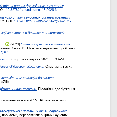
лістів як чинник функціонального стану,
DOI:
10.32782/naturaljournal.15.2026.3
.
ального стану сенсорних систем організму
952. DOI:
10.52058/2786-4952-2026-2(60)-2371-
кції зовнішнього дихання в спортсменів-
 Є.
(2024)
Стан професійної готовності
нова. Серія 15. Науково-педагогічні проблеми
7).07
.
освіти.
Спортивна наука - 2024. С. 38–44.
зованої базової підготовки.
Спортивна наука -
 чинників на мотивацію до занять
-5285.
 фізичних навантажень.
Біологічні дослідження
портивна наука – 2015. Збірник наукових
цево-судинної системи у дітей середнього
, проблеми, перспективи: збірник наукових