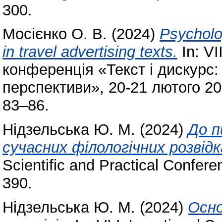
300.
Мосієнко О. В.
(2024)
Psycholog
in travel advertising texts.
In: VІ
конференція «Текст і дискурс: 
перспективи», 20-21 лютого 20
83–86.
Нідзельська Ю. М.
(2024)
До п
сучасних філологічних розвідк
Scientific and Practical Confer
390.
Нідзельська Ю. М.
(2024)
Осно