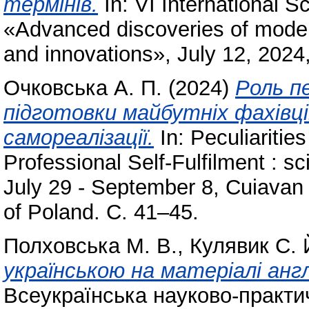
термінів.
In: VI International S
«Advanced discoveries of mode
and innovations», July 12, 202
Очковська А. П.
(2024)
Роль п
підготовки майбутніх фахівців
самореалізації.
In: Peculiarities
Professional Self-Fulfilment : sc
July 29 - September 8, Cuiavan 
of Poland. С. 41–45.
Полховська М. В.
,
Кулявик С. 
українською на матеріалі анг
Всеукраїнська науково-практи