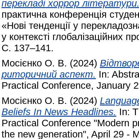
перекладі хоррор літератури
практична конференція студент
«Нові тенденції у перекладозна
у контексті глобалізаційних пр
С. 137–141.
Мосієнко О. В.
(2024)
Відтворе
риторичний аспект.
In: Abstra
Practical Conference, January 
Мосієнко О. В.
(2024)
Language
Beliefs In News Headlines.
In: T
Practical Conference "Modern p
the new generation", April 29 - 