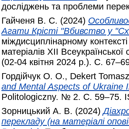
досліджень та проблеми перекла
Гайченя В. С.
(2024)
Особливос
Агати Крісті "Вбивство у "Сх
міждисциплінарному контексті 
матеріалів XІІ Всеукраїнської
(02-04 квітня 2024 р.). С. 67–69
Гордійчук О. О.
,
Dekert Tomas
and Mental Aspects of Ukraine I
Politologiczny. № 2. С. 59–75.
Зорницький А. В.
(2024)
Діахро
перекладу (на матеріалі опові