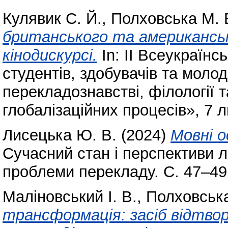
Кулявик С. Й.
,
Полховська М. 
британського та американськ
кінодискурсі.
In: II Всеукраїн
студентів, здобувачів та молод
перекладознавстві, філології т
глобалізаційних процесів», 7 л
Лисецька Ю. В.
(2024)
Мовні о
Сучасний стан і перспективи л
проблеми перекладу. С. 47–49
Маліновський І. В.
,
Полховська
трансформація: засіб відтвор