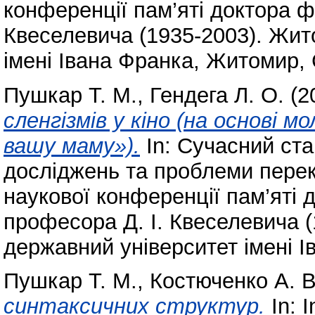
конференції пам’яті доктора ф
Квеселевича (1935-2003). Жит
імені Івана Франка, Житомир, 
Пушкар Т. М.
,
Гендега Л. О.
(2
сленгізмів у кіно (на основі м
вашу маму»).
In: Сучасний ста
досліджень та проблеми перек
наукової конференції пам’яті 
професора Д. І. Квеселевича 
державний університет імені І
Пушкар Т. М.
,
Костюченко А. В
синтаксичних структур.
In: I