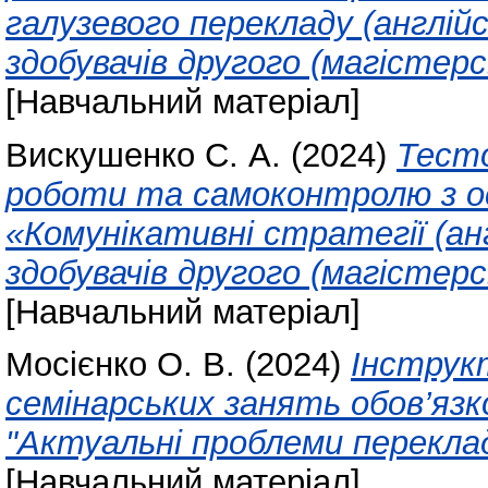
галузевого перекладу (англій
здобувачів другого (магістерс
[Навчальний матеріал]
Вискушенко С. А.
(2024)
Тесто
роботи та самоконтролю з о
«Комунікативні стратегії (ан
здобувачів другого (магістерс
[Навчальний матеріал]
Мосієнко О. В.
(2024)
Інструк
семінарських занять обов’язк
"Актуальні проблеми перекла
[Навчальний матеріал]