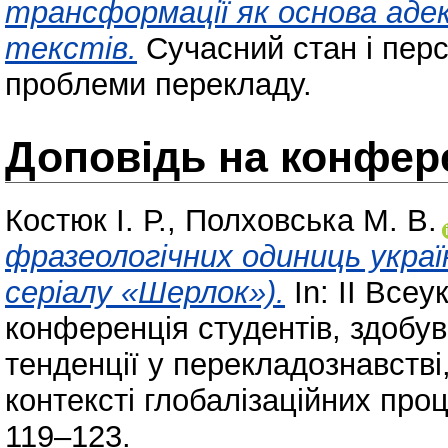
трансформації як основа аде
текстів.
Сучасний стан і перс
проблеми перекладу.
Доповідь на конфере
Костюк І. Р.
,
Полховська М. В.
фразеологічних одиниць украї
серіалу «Шерлок»).
In: II Все
конференція студентів, здобув
тенденції у перекладознавстві,
контексті глобалізаційних проц
119–123.