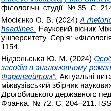
філологічні студії. № 35. С. 2
Мосієнко О. В.
(2024)
A rhetori
headlines.
Науковий вісник Між
університету. Серія: «Філологі
1154.
Нідзельська Ю. М.
(2024)
Особ
засобів в англомовному роман
Фаренгейтом".
Актуальні пита
міжвузівський збірник науков
Дрогобицького державного педа
Франка. № 72. С. 204–211. IS