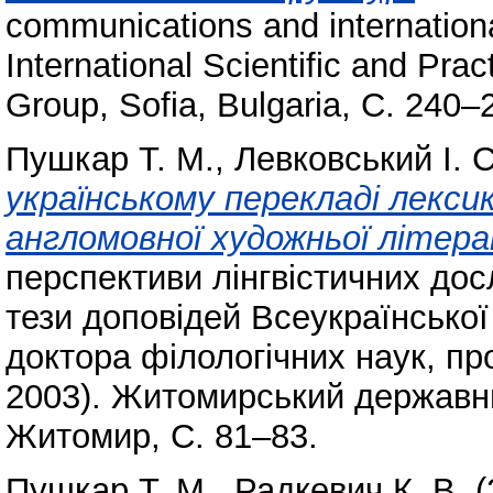
communications and internationa
International Scientific and Pra
Group, Sofia, Bulgaria, С. 240–
Пушкар Т. М.
,
Левковський І. С
українському перекладі лекс
англомовної художньої літер
перспективи лінгвістичних до
тези доповідей Всеукраїнської
доктора філологічних наук, пр
2003). Житомирський державни
Житомир, С. 81–83.
Пушкар Т. М.
,
Радкевич К. В.
(