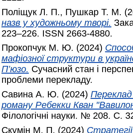
Поліщук Л. П.
,
Пушкар Т. М.
(2
назв у художньому творі.
Закар
223–226. ISSN 2663-4880.
Прокопчук М. Ю.
(2024)
Способ
мафіозної структури в україн
П’юзо.
Сучасний стан і перспек
проблеми перекладу.
Савина А. Ю.
(2024)
Переклад 
роману Ребекки Кван "Вавилон
Філологічні науки. № 208. С. 
Скумін М. П.
(2024)
Стратегії 