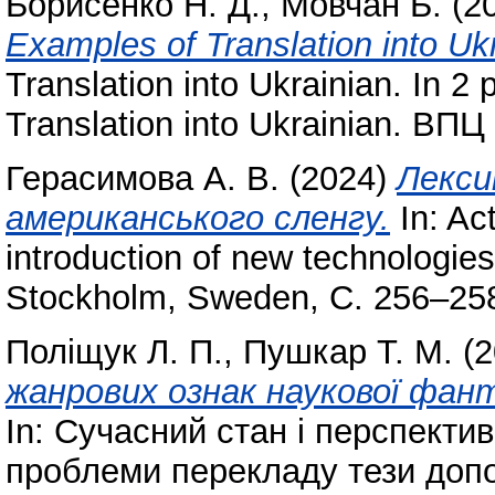
Борисенко Н. Д.
,
Мовчан Б.
(2
Examples of Translation into Ukr
Translation into Ukrainian. In 2
Translation into Ukrainian. ВПЦ
Герасимова А. В.
(2024)
Лекси
американського сленгу.
In: Ac
introduction of new technologies
Stockholm, Sweden, С. 256–25
Поліщук Л. П.
,
Пушкар Т. М.
(2
жанрових ознак наукової фант
In: Сучасний стан і перспектив
проблеми перекладу тези допо