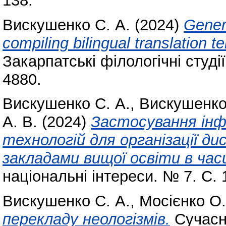
138.
Вискушенко С. А.
(2024)
Gener
compiling bilingual translation te
Закарпатські філологічні студі
4880.
Вискушенко С. А.
,
Вискушенко
А. В.
(2024)
Застосування інф
технологій для організації д
закладами вищої освіти в час
національні інтереси. № 7. С.
Вискушенко С. А.
,
Мосієнко О.
перекладу неологізмів.
Сучасни