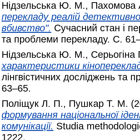
Нідзельська Ю. М.
,
Пахомова 
перекладу реалій детективно
вбивство".
Сучасний стан і пе
та проблеми перекладу. С. 61
Нідзельська Ю. М.
,
Серьогіна П
характеристики кінопереклад
лінгвістичних досліджень та пр
63–65.
Поліщук Л. П.
,
Пушкар Т. М.
(2
формування національної іден
комунікації.
Studia methodologi
1222.