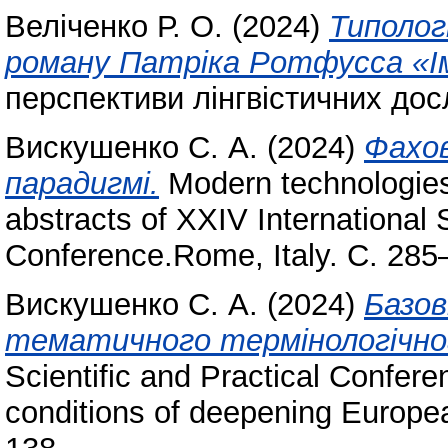
Веліченко Р. О.
(2024)
Типолог
роману Патріка Ротфусса «Ім
перспективи лінгвістичних до
Вискушенко С. А.
(2024)
Фахов
парадигмі.
Modern technologies
abstracts of XXIV International S
Conference.Rome, Italy. С. 285
Вискушенко С. А.
(2024)
Базов
тематичного термінологічно
Scientific and Practical Confer
conditions of deepening Europe