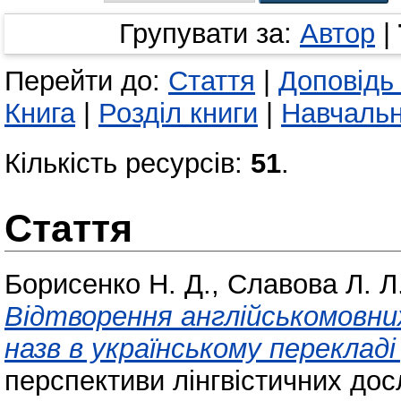
Групувати за:
Автор
|
Перейти до:
Стаття
|
Доповідь
Книга
|
Розділ книги
|
Навчальн
Кількість ресурсів:
51
.
Стаття
Борисенко Н. Д.
,
Славова Л. Л
Відтворення англійськомовни
назв в українському перекладі
перспективи лінгвістичних до