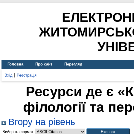
ЕЛЕКТРОН
ЖИТОМИРСЬК
УНІВ
Головна
Про сайт
Перегляд
Вхід
Реєстрація
Ресурси де є «
філології та пер
Вгору на рівень
Виберіть формат: