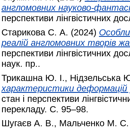
англомовних науково-фантас
перспективи лінгвістичних до
Старикова С. А.
(2024)
Особли
реалій англомовних творів ж
перспективи лінгвістичних дос
наук. пр..
Трикашна Ю. І.
,
Нідзельська Ю
характеристики деформацій 
стан і перспективи лінгвістич
перекладу. С. 95–98.
Шугаєв А. В.
,
Мальченко М. С.