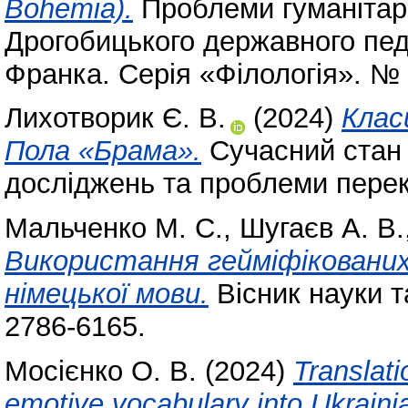
Bohemia).
Проблеми гуманітарн
Дрогобицького державного педа
Франка. Серія «Філологія». № 
Лихотворик Є. В.
(2024)
Клас
Пола «Брама».
Сучасний стан 
досліджень та проблеми перек
Мальченко М. С.
,
Шугаєв А. В.
Використання гейміфікованих
німецької мови.
Вісник науки т
2786-6165.
Мосієнко О. В.
(2024)
Translati
emotive vocabulary into Ukraini