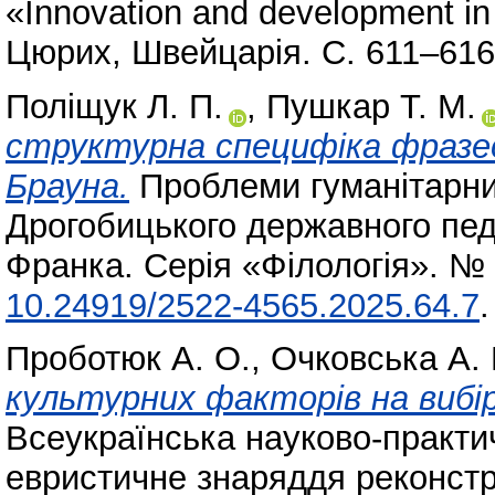
«Innovation and development in
Цюрих, Швейцарія. С. 611–616
Поліщук Л. П.
,
Пушкар Т. М.
структурна специфіка фразео
Брауна.
Проблеми гуманітарних
Дрогобицького державного педа
Франка. Серія «Філологія». № 
10.24919/2522-4565.2025.64.7
.
Проботюк А. О.
,
Очковська А. 
культурних факторів на вибі
Всеукраїнська науково-практи
евристичне знаряддя реконструк