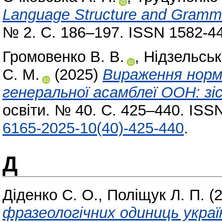
Language Structure and Grammat
№ 2. С. 186–197. ISSN 1582-4
Громовенко В. В.
,
Нідзельськ
С. М.
(2025)
Вираження норм
генеральної асамблеї ООН: з
освіти. № 40. С. 425–440. ISS
6165-2025-10(40)-425-440
.
Д
Діденко С. О.
,
Поліщук Л. П.
(
фразеологічних одиниць украї