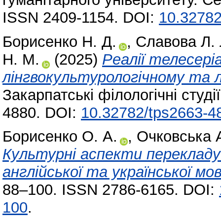
ISSN 2409-1154. DOI:
10.32782
Борисенко Н. Д.
,
Славова Л. 
Н. М.
(2025)
Реалії телесері
лінгвокультурологічному та л
Закарпатські філологічні студії
4880. DOI:
10.32782/tps2663-4
Борисенко О. А.
,
Очковська А
Культурні аспекти перекладу 
англійської та української мов
88–100. ISSN 2786-6165. DOI:
100
.