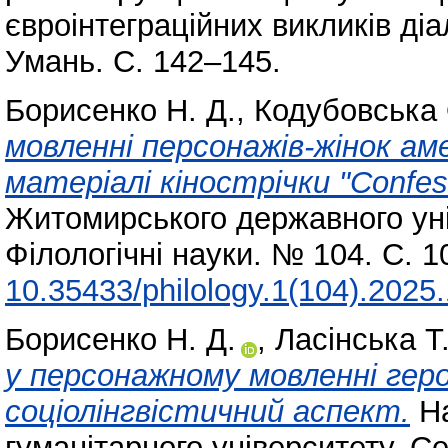
євроінтеграційних викликів діал
Умань. С. 142–145.
Борисенко Н. Д.
,
Кодубовська 
мовленні персонажів-жінок аме
матеріалі кінострічки "Confess
Житомирського державного уні
Філологічні науки. № 104. С. 
10.35433/philology.1(104).2025
Борисенко Н. Д.
,
Ласінська Т.
у персонажному мовленні геро
соціолінгвістичний аспект.
На
гуманітарного університету. Се