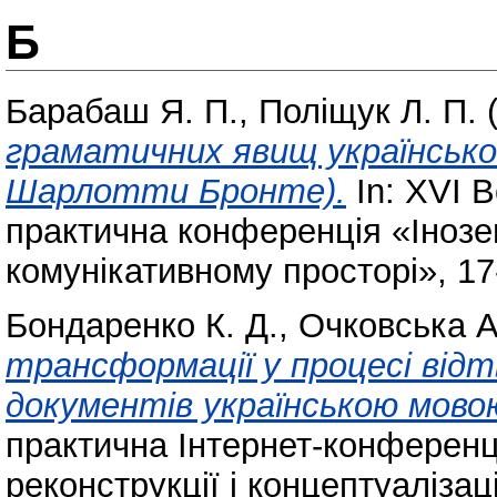
Б
Барабаш Я. П.
,
Поліщук Л. П.
(
граматичних явищ українсько
Шарлотти Бронте).
In: XVІ 
практична конференція «Інозе
комунікативному просторі», 17-
Бондаренко К. Д.
,
Очковська А
трансформації у процесі від
документів українською мово
практична Інтернет-конференц
реконструкції і концептуалізаці