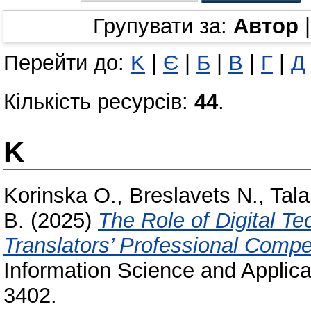
Групувати за:
Автор
Перейти до:
K
|
Є
|
Б
|
В
|
Г
|
Д
Кількість ресурсів:
44
.
K
Korinska O.
,
Breslavets N.
,
Tala
В.
(2025)
The Role of Digital Te
Translators’ Professional Compe
Information Science and Applica
3402.