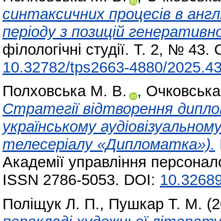
синтаксичних процесів в англ
періоду з позицій генеративн
філологічні студії. Т. 2, № 43.
10.32782/tps2663-4880/2025.43
Полховська М. В.
,
Очковська
Стратегії відтворення дипло
українському аудіовізуальному
телесеріалу «Дипломатка»).
Академії управління персонало
ISSN 2786-5053. DOI:
10.32689
Поліщук Л. П.
,
Пушкар Т. М.
(2