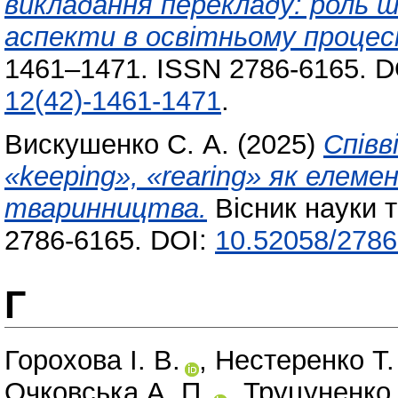
викладання перекладу: роль 
аспекти в освітньому процесі
1461–1471. ISSN 2786-6165. D
12(42)-1461-1471
.
Вискушенко С. А.
(2025)
Співв
«keeping», «rearing» як елеме
тваринництва.
Вісник науки т
2786-6165. DOI:
10.52058/2786
Г
Горохова І. В.
,
Нестеренко Т.
Очковська А. П.
,
Труцуненко І