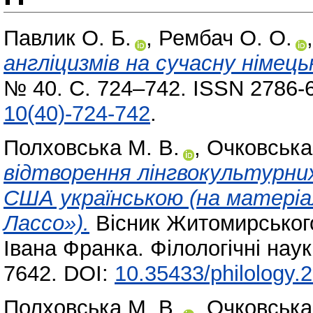
Павлик О. Б.
,
Рембач О. О.
англіцизмів на сучасну німець
№ 40. С. 724–742. ISSN 2786-
10(40)-724-742
.
Полховська М. В.
,
Очковська
відтворення лінгвокультурни
США українською (на матеріа
Лассо»).
Вісник Житомирського
Івана Франка. Філологічні нау
7642. DOI:
10.35433/philology.
Полховська М. В.
,
Очковська