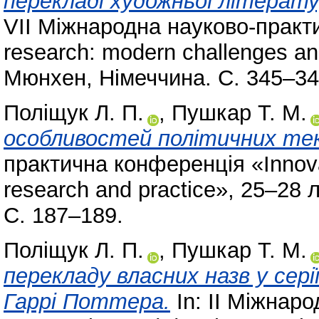
перекладі художньої літерат
VII Міжнародна науково-практи
research: modern challenges an
Мюнхен, Німеччина. С. 345–34
Поліщук Л. П.
,
Пушкар Т. М.
особливостей політичних тек
практична конференція «Innovat
research and practice», 25–28 
С. 187–189.
Поліщук Л. П.
,
Пушкар Т. М.
перекладу власних назв у сері
Гаррі Поттера.
In: II Міжнар