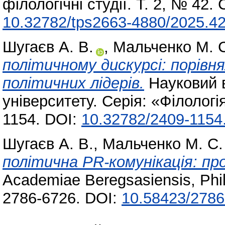
філологічні студії. Т. 2, № 42.
10.32782/tps2663-4880/2025.42
Шугаєв А. В.
,
Мальченко М. 
політичному дискурсі: порівн
політичних лідерів.
Науковий в
університету. Серія: «Філологі
1154. DOI:
10.32782/2409-1154
Шугаєв А. В.
,
Мальченко М. С.
політична PR-комунікація: пр
Academiae Beregsasiensis, Phil
2786-6726. DOI:
10.58423/2786