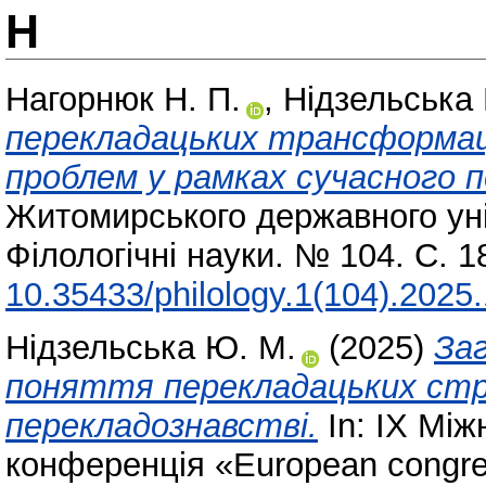
Н
Нагорнюк Н. П.
,
Нідзельська
перекладацьких трансформаці
проблем у рамках сучасного 
Житомирського державного уні
Філологічні науки. № 104. С. 
10.35433/philology.1(104).2025
Нідзельська Ю. М.
(2025)
За
поняття перекладацьких стр
перекладознавстві.
In: IX Мі
конференція «European congress