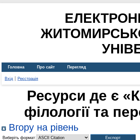
ЕЛЕКТРОН
ЖИТОМИРСЬК
УНІВ
Головна
Про сайт
Перегляд
Вхід
Реєстрація
Ресурси де є «
філології та пер
Вгору на рівень
Виберіть формат: