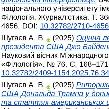
національного університету іме
Філологія. Журналістика. Т. 36
4656. DOI:
10.32782/2710-4656
Шугаєв А. В.
(2025)
Оцінна л
президента США Джо Байдена
Науковий вісник Міжнародного 
«Філологія». № 76. С. 168–171
10.32782/2409-1154.2025.76.3
Шугаєв А. В.
(2025)
Риторик
США Дональда Трампа у дописа
та статтях американських ц