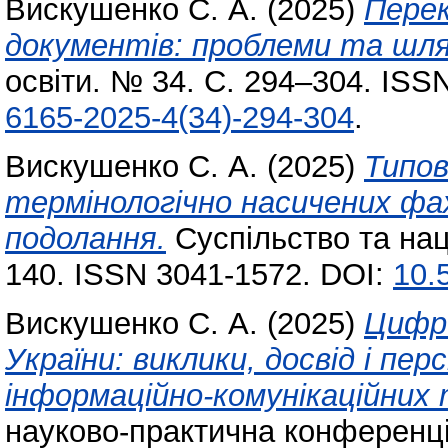
Вискушенко С. А.
(2025)
Перек
документів: проблеми та шля
освіти. № 34. С. 294–304. ISS
6165-2025-4(34)-294-304
.
Вискушенко С. А.
(2025)
Типов
термінологічно насичених фа
подолання.
Суспільство та нац
140. ISSN 3041-1572. DOI:
10.
Вискушенко С. А.
(2025)
Цифр
України: виклики, досвід і п
інформаційно-комунікаційних 
науково-практична конференція 