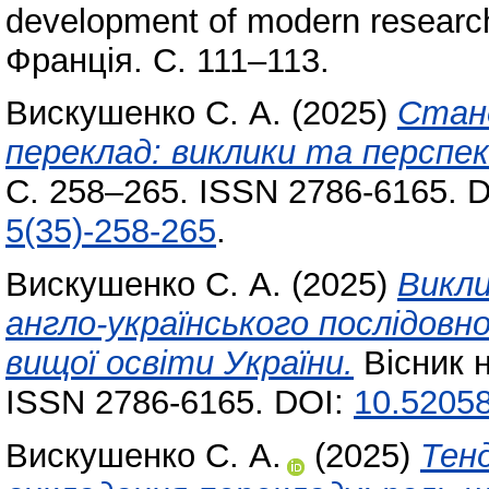
development of modern research
Франція. С. 111–113.
Вискушенко С. А.
(2025)
Станд
переклад: виклики та перспе
С. 258–265. ISSN 2786-6165. 
5(35)-258-265
.
Вискушенко С. А.
(2025)
Викли
англо-українського послідовн
вищої освіти України.
Вісник н
ISSN 2786-6165. DOI:
10.52058
Вискушенко С. А.
(2025)
Тен