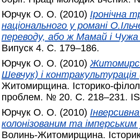
Юрчук О. О.
(2010)
Іронічна 
національного у романі О.Іль
переводу, або ж Мамай і Чужа
Випуск 4. С. 179–186.
Юрчук О. О.
(2010)
Житомирсь
Шевчук) і контракультурація 
Житомирщина. Історико-філоло
проблем. № 20. С. 218–231. I
Юрчук О. О.
(2010)
Інверсивна
колонізованим та імперським 
Волинь-Житомирщина. Історико