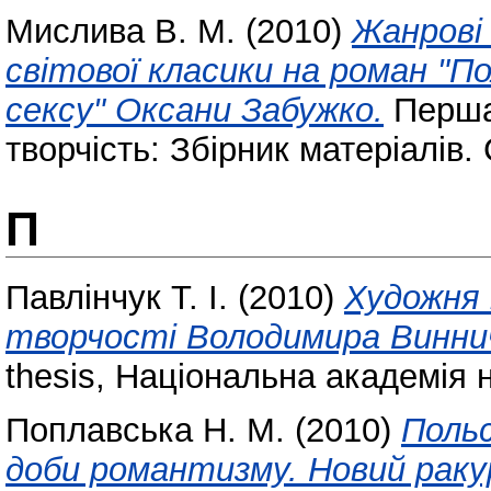
Мислива В. М.
(2010)
Жанрові
світової класики на роман "По
сексу" Оксани Забужко.
Перша 
творчість: Збірник матеріалів. 
П
Павлінчук Т. І.
(2010)
Художня 
творчості Володимира Винни
thesis, Національна академія 
Поплавська Н. М.
(2010)
Поль
доби романтизму. Новий раку