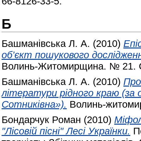
66-8126-33-5.
Б
Башманівська Л. А.
(2010)
Епі
об’єкт пошукового досліджен
Волинь-Житомирщина. № 21. С
Башманівська Л. А.
(2010)
Про
літератури рідного краю (за 
Сотниківна»).
Волинь-житомир
Бондарчук Роман
(2010)
Міфол
"Лісовій пісні" Лесі Українки.
Пе