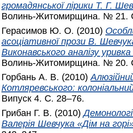
громадянської лірики Т. Г. Шев
Волинь-Житомирщина. № 21. С
Герасимов Ю. О.
(2010)
Особл
асоціативної прози В. Шевчука
Виконавського аналізу уривка
Волинь-Житомирщина. № 20. С
Горбань А. В.
(2010)
Алюзійний
Котляревського: колоніальни
Випуск 4. С. 28–76.
Грибан Г. В.
(2010)
Демонологі
Валерія Шевчука «Дім на горі»