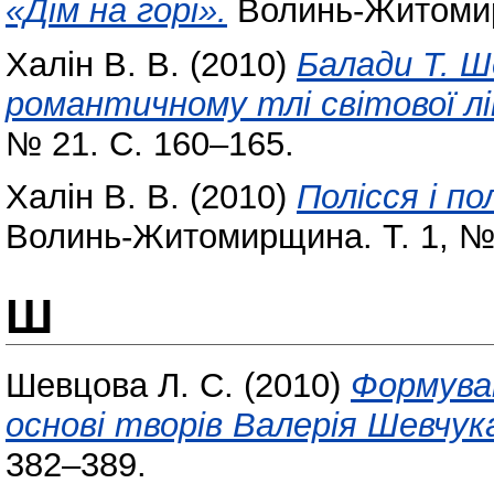
«Дім на горі».
Волинь-Житомир
Халін В. В.
(2010)
Балади Т. Ш
романтичному тлі світової л
№ 21. С. 160–165.
Халін В. В.
(2010)
Полісся і по
Волинь-Житомирщина. Т. 1, № 
Ш
Шевцова Л. С.
(2010)
Формуван
основі творів Валерія Шевчука
382–389.