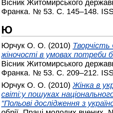
Вісник Житомирського державно
Франка. № 53. С. 145–148. IS
Ю
Юрчук О. О.
(2010)
Творчість 
жіночості в умовах потреби б
Вісник Житомирського державно
Франка. № 53. С. 209–212. IS
Юрчук О. О.
(2010)
Жінка в ук
світі:у пошуках національног
"Польові дослідження з українс
обрії. Праці молодих вчених. 