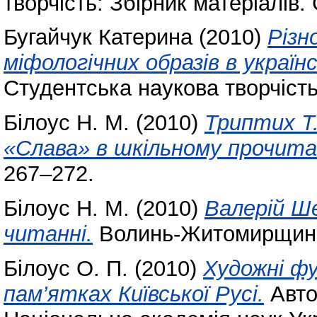
творчість: Збірник матеріалів. 
Бугайчук Катерина
(2010)
Різн
міфологічних образів в україн
Студентська наукова творчість:
Білоус Н. М.
(2010)
Триптих Т.
«Слава» в шкільному прочита
267–272.
Білоус Н. М.
(2010)
Валерій Ше
читанні.
Волинь-Житомирщина.
Білоус О. П.
(2010)
Художні фу
пам’ятках Київської Русі.
Авто