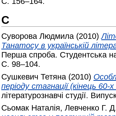
С. 156–164.
С
Суворова Людмила
(2010)
Літ
Танатосу в українській літер
Перша спроба. Студентська нау
С. 98–104.
Сушкевич Тетяна
(2010)
Особл
періоду стагнації (кінець 60-х
літературознавчі студії. Випус
Сьомак Наталія
,
Левченко Г. Д