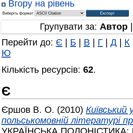
Вгору на рівень
Виберіть формат:
Групувати за:
Автор
Перейти до:
Є
|
Б
|
В
|
Г
|
Д
|
К
Ю
Кількість ресурсів:
62
.
Є
Єршов В. О.
(2010)
Київський 
польськомовній літературі п
УКРАЇНСЬКА ПОЛОНІСТИКА: