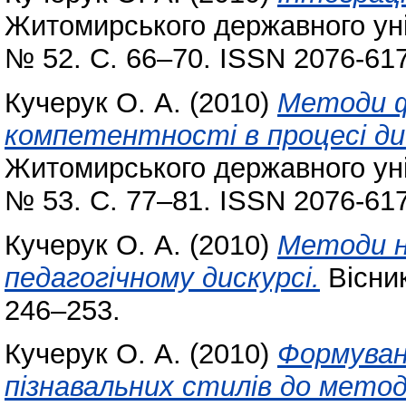
Житомирського державного уні
№ 52. С. 66–70. ISSN 2076-61
Кучерук О. А.
(2010)
Методи ф
компетентності в процесі ди
Житомирського державного уні
№ 53. С. 77–81. ISSN 2076-61
Кучерук О. А.
(2010)
Методи н
педагогічному дискурсі.
Вісник
246–253.
Кучерук О. А.
(2010)
Формуван
пізнавальних стилів до метод