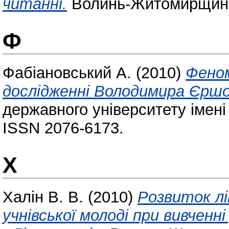
читанні.
Волинь-Житомирщина.
Ф
Фабіановський А.
(2010)
Феном
дослідженні Володимира Єршо
державного університету імені
ISSN 2076-6173.
Х
Халін В. В.
(2010)
Розвиток л
учнівської молоді при вивчен