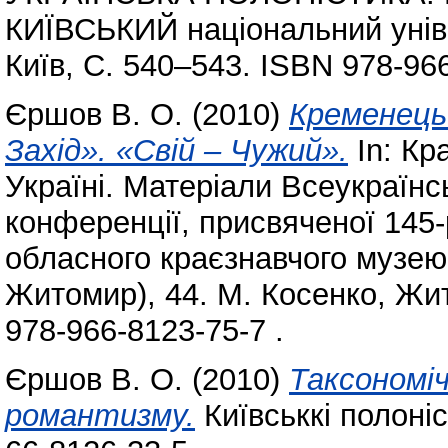
КИЇВСЬКИЙ національний унів
Київ, С. 540–543. ISBN 978-96
Єршов В. О.
(2010)
Кременець 
Захід». «Свій – Чужий».
In: Кр
Україні. Матеріали Всеукраїнс
конференції, присвяченої 145
обласного краєзнавчого музею 
Житомир), 44. М. Косенко, Жи
978-966-8123-75-7 .
Єршов В. О.
(2010)
Таксономі
романтизму.
Київськкі полоніс