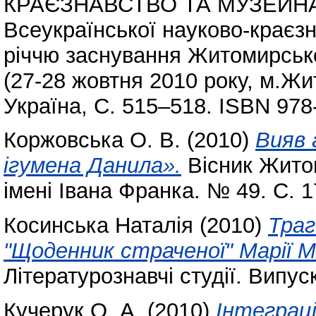
КРАЄЗНАВСТВО ТА МУЗЕЙНА 
Всеукраїнської науково-краєзн
річчю заснування Житомирськ
(27-28 жовтня 2010 року, м.Жи
Україна, С. 515–518. ISBN 978
Коржовська О. В.
(2010)
Вияв 
ігумена Данила».
Вісник Житом
імені Івана Франка. № 49. С. 
Косинська Наталія
(2010)
Траг
"Щоденник страченої" Марії 
Літературознавчі студії. Випуск
Кучерук О. А.
(2010)
Інтеграці