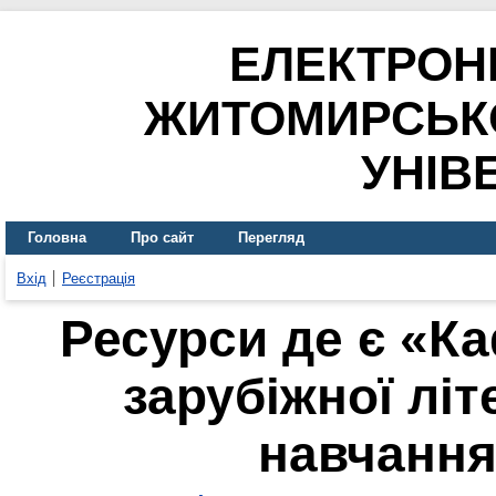
ЕЛЕКТРОН
ЖИТОМИРСЬК
УНІВ
Головна
Про сайт
Перегляд
Вхід
Реєстрація
Ресурси де є «Ка
зарубіжної літ
навчання»