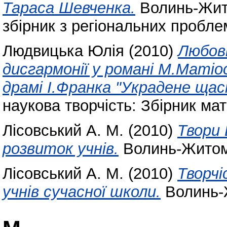
Тараса Шевченка.
Волинь-Жито
збірник з регіональних пробле
Людвицька Юлія
(2010)
Любов
дисгармонії у романі М.Матіо
драмі І.Франка "Украдене щас
наукова творчість: Збірник мат
Лісовський А. М.
(2010)
Твори 
розвиток учнів.
Волинь-Житом
Лісовський А. М.
(2010)
Творчі
учнів сучасної школи.
Волинь-