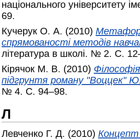
національного університету ім
69.
Кучерук О. А.
(2010)
Метафори
спрямованості методів навча
література в школі. № 2. С. 12
Кірячок М. В.
(2010)
Філософія
підгрунтя роману "Воццек" Ю.
№ 4. С. 94–98.
Л
Левченко Г. Д.
(2010)
Концепт 