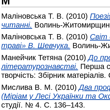
М
Маліновська Т. В.
(2010)
Поезі
читанні.
Волинь-Житомирщина.
Маліновська Т. В.
(2010)
Світ
траві» В. Шевчука.
Волинь-Жи
Манейчик Тетяна
(2010)
До пр
літературознавстві.
Перша с
творчість: Збірник матеріалів. 
Мислива В. М.
(2010)
Два про
(Міріам у Лесі Українки та Ок
студії. № 4. С. 136–143.