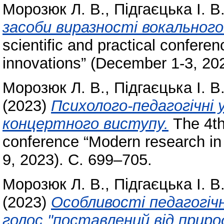
Морозюк Л. В.
,
Підгаєцька І. В
засоби виразності вокального
scientific and practical confere
innovations” (December 1-3, 20
Морозюк Л. В.
,
Підгаєцька І. В
(2023)
Психолого-педагогічні 
концертного виступу.
The 4th 
conference “Modern research in
9, 2023). С. 699–705.
Морозюк Л. В.
,
Підгаєцька І. В
(2023)
Особливості педагогіч
голоc "поставлений від приро