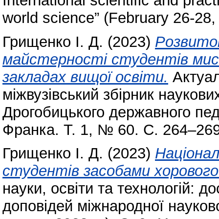
International scientific and pra
world science” (February 26-28,
Грищенко І. Д.
(2023)
Розвиток
майстерності студентів мис
закладах вищої освіти.
Актуал
міжвузівський збірник науков
Дрогобицького державного педа
Франка. Т. 1, № 60. С. 264–26
Грищенко І. Д.
(2023)
Націона
студентів засобами хоровог
науки, освіти та технологій: до
доповідей міжнародної науково