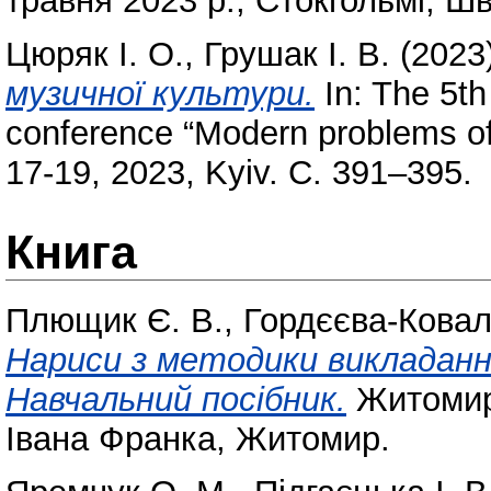
травня 2023 р., Стокгольмі, Шв
Цюряк І. О.
,
Грушак І. В.
(2023
музичної культури.
In: The 5th 
conference “Modern problems of 
17-19, 2023, Kyiv. С. 391–395.
Книга
Плющик Є. В.
,
Гордєєва-Ковал
Нариси з методики викладанн
Навчальний посібник.
Житомирс
Івана Франка, Житомир.