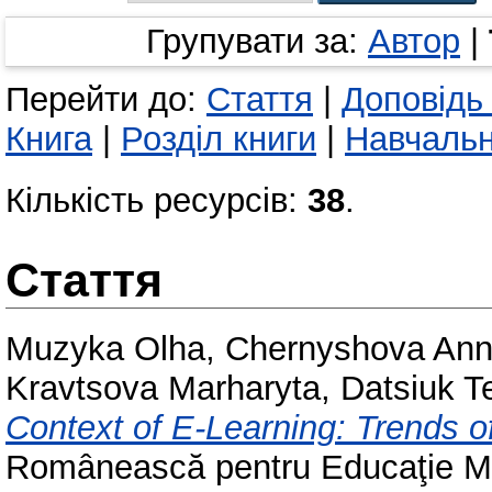
Групувати за:
Автор
|
Перейти до:
Стаття
|
Доповідь
Книга
|
Розділ книги
|
Навчальн
Кількість ресурсів:
38
.
Стаття
Muzyka Olha
,
Chernyshova An
Kravtsova Marharyta
,
Datsiuk T
Context of E-Learning: Trends o
Românească pentru Educaţie Mul