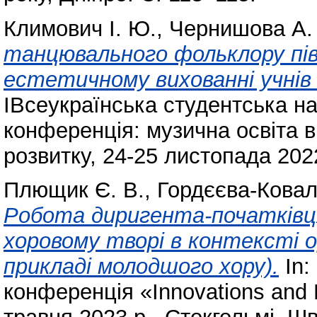
Климович І. Ю.
,
Чернишова А.
танцювального фольклору півн
естетичному вихованні учнів
ІВсеукраїнська студентська н
конференція: музична освіта в
розвитку, 24-25 листопада 2022
Плющик Є. В.
,
Гордєєва-Ковал
Робота диригента-початківц
хоровому творі в контексті 
прикладі молодшого хору).
In:
конференція «Innovations and 