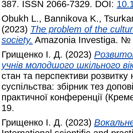
387. ISSN 2066-7329. DOI:
10.
Obukh L.
,
Bannikova K.
,
Tsurkan
(2023)
The problem of the cultura
society.
Amazonia Investiga. № 
Грищенко І. Д.
(2023)
Розвито
учнів молодшого шкільного вік
стан та перспективи розвитку н
суспільства: збірник тез допо
практичної конференції (Кремен
19.
Грищенко І. Д.
(2023)
Вокальн