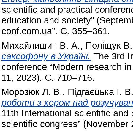
scientific and practical confere
education and society” (Septem
conf.com.ua”. С. 355–361.
Михайлишин В. А.
,
Поліщук В. 
саксофону в Україні.
The 3rd In
conference “Modern research in
11, 2023). С. 710–716.
Морозюк Л. В.
,
Підгаєцька І. В
роботи з хором над розучуван
11th International scientific an
scientific congress” (November 