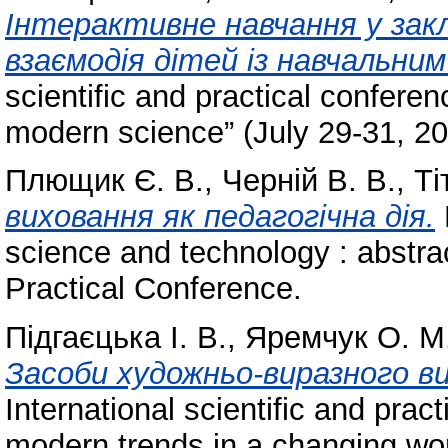
Інтерактивне навчання у закл
взаємодія дітей із навчальни
scientific and practical confere
modern science” (July 29-31, 20
Плющик Є. В.
,
Черній В. В.
,
Ті
виховання як педагогічна дія.
science and technology : abstrac
Practical Conference.
Підгаєцька І. В.
,
Яремчук О. М
Засоби художньо-виразного в
International scientific and prac
modern trends in a changing wo