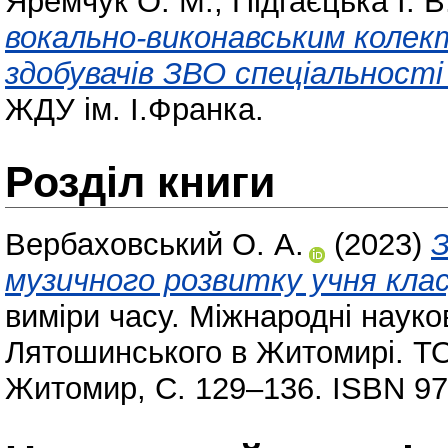
Яремчук О. М.
,
Підгаєцька І. В
вокально-виконавським колект
здобувачів ЗВО спеціальност
ЖДУ ім. І.Франка.
Розділ книги
Вербаховський О. А.
(2023)
З
музичного розвитку учня клас
виміри часу. Міжнародні науко
Лятошинського в Житомирі. ТО
Житомир, С. 129–136. ISBN 97