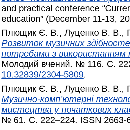
and practical conference “Curre
education” (December 11-13, 20
Плющик Є. В.
,
Луценко В. В.
,
Розвиток музичних здібносте
потребами з використанням 
Молодий вчений. № 116. С. 22
10.32839/2304-5809
.
Плющик Є. В.
,
Луценко В. В.
,
Музично-комп’ютерні технолог
мистецтва у початкових кла
№ 61. С. 222–224. ISSN 2663-