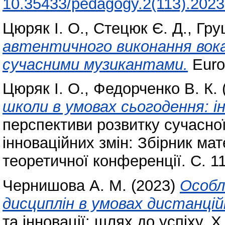
10.35433/pedagogy.2(113).2023
Цюряк І. О.
,
Стецюк Є. Д.
,
Груш
автентичного виконання вока
сучасними музикантами.
Europ
Цюряк І. О.
,
Федорченко В. К.
школи в умовах сьогодення: ін
перспективи розвитку сучасно
інноваційних змін: Збірник ма
теоретичної конференції. С. 1
Чернишова А. М.
(2023)
Особл
дисциплін в умовах дистанцій
та інновації: шлях до успіху. 