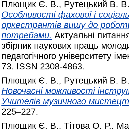
Плющик Є. В.
,
Рутецький В. В
Особливості фахової і соціал
оркестрантів вишу до роботи
потребами.
Актуальні питання
збірник наукових праць молод
педагогічного університету іме
73. ISSN 2308-4863.
Плющик Є. В.
,
Рутецький В. В
Новочасні можливості інстру
Учителів музичного мистецт
225–227.
Плющик Є. В.
,
Тітова О. Р.
,
Ма