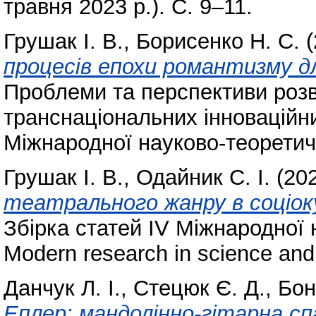
травня 2023 р.). С. 9–11.
Грушак І. В.
,
Борисенко Н. С.
(
процесів епохи романтизму дл
Проблеми та перспективи розв
транснаціональних інноваційни
Міжнародної науково-теоретичн
Грушак І. В.
,
Одайник С. І.
(20
театрального жанру в соціок
Збірка статей IV Міжнародної 
Modern research in science and
Данчук Л. І.
,
Стецюк Є. Д.
,
Бон
Еплер: мандолінно-гітарна с