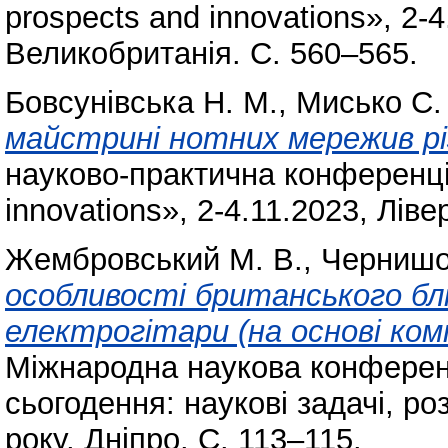
prospects and innovations», 2-4
Великобританія. С. 560–565.
Бовсунівська Н. М.
,
Мисько С. 
майстрині нотних мережив рі
науково-практична конференція
innovations», 2-4.11.2023, Лів
Жембровський М. В.
,
Чернишо
особливості британського блю
електрогітари (на основі ком
Міжнародна наукова конференц
сьогодення: наукові задачі, ро
року, Дніпро. С. 113–115.