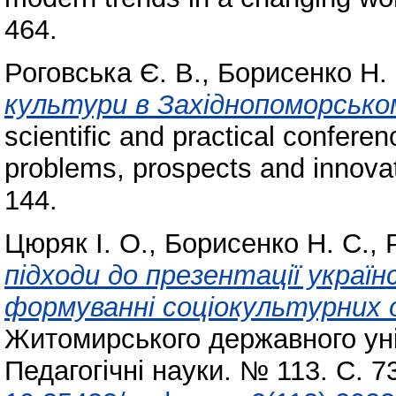
464.
Роговська Є. В.
,
Борисенко Н. 
культури в Західнопоморсько
scientific and practical confere
problems, prospects and innova
144.
Цюряк І. О.
,
Борисенко Н. С.
,
підходи до презентації украї
формуванні соціокультурних о
Житомирського державного уні
Педагогічні науки. № 113. С. 