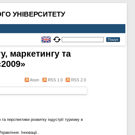
ГО УНІВЕРСИТЕТУ
у, маркетингу та
«2009»
Atom
RSS 1.0
RSS 2.0
та перспективи розвитку індустрії туризму в
правління. Інновації..