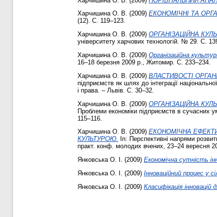
Харчишина О. В.
(2009)
ПОРІВНЯЛЬНИЙ АНАЛІ
Харчишина О. В.
(2009)
ЕКОНОМІЧНІ ТА ОРГ
(12). С. 119–123.
Харчишина О. В.
(2009)
ОРГАНІЗАЦІЙНА КУЛ
університету харчових технологій. № 29. С. 13
Харчишина О. В.
(2009)
Організаційна культур
16–18 березня 2009 р., Житомир. С. 233–234.
Харчишина О. В.
(2009)
ВЛАСТИВОСТІ ОРГАНІ
підприємств як шлях до інтеграції національної
і права. – Львів. С. 30–32.
Харчишина О. В.
(2009)
ОРГАНІЗАЦІЙНА КУЛ
Проблеми економіки підприємств в сучасних умо
115–116.
Харчишина О. В.
(2009)
ЕКОНОМІЧНА ЕФЕКТИ
КУЛЬТУРОЮ.
In: Перспективні напрями розвит
практ. конф. молодих вчених, 23–24 вересня 2
Янковська О. І.
(2009)
Економічна сутність інн
Янковська О. І.
(2009)
Інноваційний процес у с
Янковська О. І.
(2009)
Класифікація інновацій