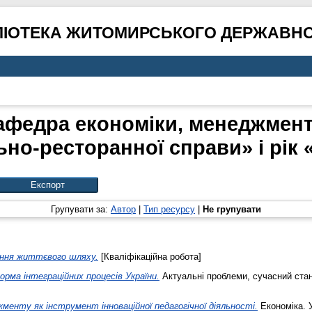
ЛІОТЕКА ЖИТОМИРСЬКОГО ДЕРЖАВНО
афедра економіки, менеджмент
ьно-ресторанної справи» і рік 
Групувати за:
Автор
|
Тип ресурсу
|
Не групувати
ання життєвого шляху.
[Кваліфікаційна робота]
рма інтеграційних процесів України.
Актуальні проблеми, сучасний стан 
жменту як інструмент інноваційної педагогічної діяльності.
Економіка. У