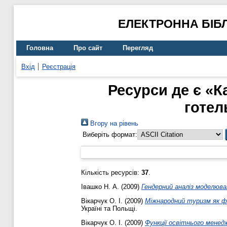
ЕЛЕКТРОННА БІБ
Головна
Про сайт
Перегляд
Вхід
Реєстрація
Ресурси де є «К
готел
Вгору на рівень
Виберіть формат:
Кількість ресурсів:
37
.
Івашко Н. А.
(2009)
Гендерний аналіз моделюв
Вікарчук О. І.
(2009)
Міжнародний туризм як фо
Україні та Польщі.
Вікарчук О. І.
(2009)
Функції освітнього менед