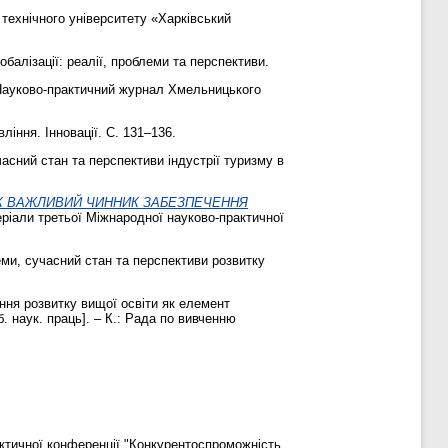
технічного університету «Харківський
алізації: реалії, проблеми та перспективи.
Науково-практичний журнал Хмельницького
ління. Інновації. С. 131–136.
асний стан та перспективи індустрії туризму в
К ВАЖЛИВИЙ ЧИННИК ЗАБЕЗПЕЧЕННЯ
еріали третьої Міжнародної науково-практичної
ми, сучасний стан та перспективи розвитку
я розвитку вищої освіти як елемент
. наук. праць]. – К.: Рада по вивченню
ктичної конференції "Конкурентоспроможність