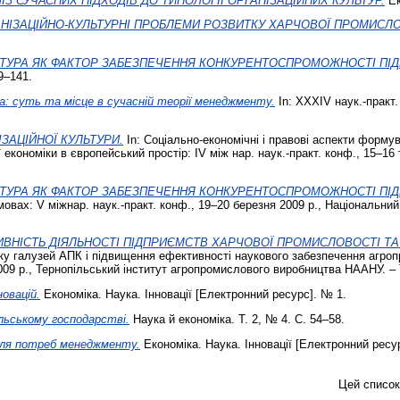
З СУЧАСНИХ ПІДХОДІВ ДО ТИПОЛОГІЇ ОРГАНІЗАЦІЙНИХ КУЛЬТУР.
Ек
АНІЗАЦІЙНО-КУЛЬТУРНІ ПРОБЛЕМИ РОЗВИТКУ ХАРЧОВОЇ ПРОМИСЛО
ЬТУРА ЯК ФАКТОР ЗАБЕЗПЕЧЕННЯ КОНКУРЕНТОСПРОМОЖНОСТІ ПІ
9–141.
а: суть та місце в сучасній теорії менеджменту.
In: ХХХІV наук.-практ.
ЗАЦІЙНОЇ КУЛЬТУРИ.
In: Соціально-економічні і правові аспекти формув
 економіки в європейський простір: ІV між нар. наук.-практ. конф., 15–16 
ЬТУРА ЯК ФАКТОР ЗАБЕЗПЕЧЕННЯ КОНКУРЕНТОСПРОМОЖНОСТІ ПІ
вах: V міжнар. наук.-практ. конф., 19–20 березня 2009 р., Національний 
ВНІСТЬ ДІЯЛЬНОСТІ ПІДПРИЄМСТВ ХАРЧОВОЇ ПРОМИСЛОВОСТІ ТА Ї
ку галузей АПК і підвищення ефективності наукового забезпечення агропр
009 р., Тернопільський інститут агропромислового виробництва НААНУ. – 
овацій.
Економіка. Наука. Інновації [Електронний ресурс]. № 1.
ільському господарстві.
Наука й економіка. Т. 2, № 4. С. 54–58.
 для потреб менеджменту.
Економіка. Наука. Інновації [Електронний ресу
Цей список