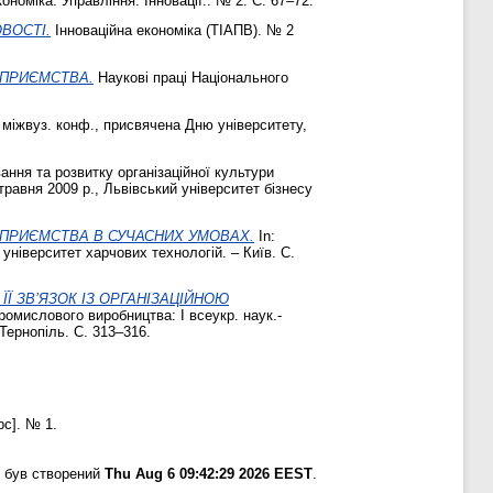
ономіка. Управління. Інновації.. № 2. С. 67–72.
ВОСТІ.
Інноваційна економіка (ТІАПВ). № 2
ДПРИЄМСТВА.
Наукові праці Національного
 міжвуз. конф., присвячена Дню університету,
ання та розвитку організаційної культури
травня 2009 р., Львівський університет бізнесу
ДПРИЄМСТВА В СУЧАСНИХ УМОВАХ.
In:
університет харчових технологій. – Київ. С.
Ї ЗВ’ЯЗОК ІЗ ОРГАНІЗАЦІЙНОЮ
омислового виробництва: І всеукр. наук.-
Тернопіль. С. 313–316.
рс]. № 1.
 був створений
Thu Aug 6 09:42:29 2026 EEST
.