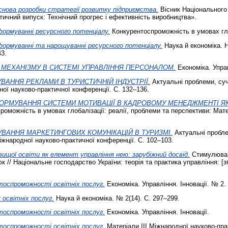
основа розробки стратегії розвитку підприємства.
Вісник Національного 
атичний випуск: Технічний прогрес і ефективність виробництва».
ормуванні ресурсного потенціалу.
Конкурентоспроможність в умовах глоб
формуванні та нарощуванні ресурсного потенціалу.
Наука й економіка. 
43.
 МЕХАНІЗМУ В СИСТЕМІ УПРАВЛІННЯ ПЕРСОНАЛОМ.
Економіка. Управ
ВАННЯ РЕКЛАМИ В ТУРИСТИЧНІЙ ІНДУСТРІЇ.
Актуальні проблеми, суч
ної науково-практичної конференції. С. 132–136.
ФОРМУВАННЯ СИСТЕМИ МОТИВАЦІЇ В КАДРОВОМУ МЕНЕДЖМЕНТІ Я
оможність в умовах глобалізації: реалії, проблеми та перспективи: Мат
УВАННЯ МАРКЕТИНГОВИХ КОМУНІКАЦІЙ В ТУРИЗМІ.
Актуальні пробле
міжнародної науково-практичної конференції. С. 102–103.
щої освіти як елемент управління нею: зарубіжний досвід.
Стимулюванн
 // Національне господарство України: теорія та практика управління: [зб
тоспроможності освітніх послуг.
Економіка. Управління. Інновації. № 2.
 освітніх послуг.
Наука й економіка. № 2(14). С. 297–299.
тоспроможності освітніх послуг.
Економіка. Управління. Інновації.
тоспроможності освітніх послуг.
Матеріали ІІІ Міжнародної науково-пра