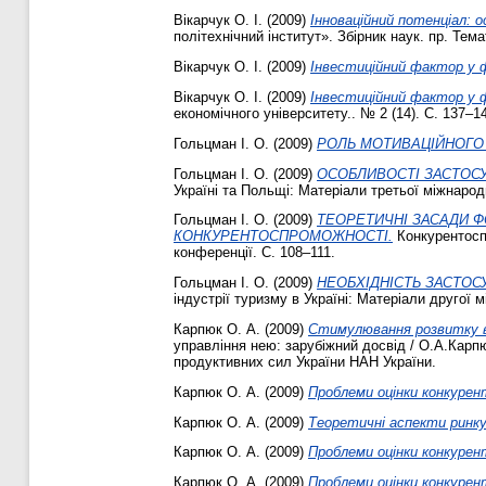
Вікарчук О. І.
(2009)
Інноваційний потенціал: 
політехнічний інститут». Збірник наук. пр. Тем
Вікарчук О. І.
(2009)
Інвестиційний фактор у ф
Вікарчук О. І.
(2009)
Інвестиційний фактор у 
економічного університету.. № 2 (14). С. 137–1
Гольцман І. О.
(2009)
РОЛЬ МОТИВАЦІЙНОГО
Гольцман І. О.
(2009)
ОСОБЛИВОСТІ ЗАСТОСУ
Україні та Польщі: Матеріали третьої міжнарод
Гольцман І. О.
(2009)
ТЕОРЕТИЧНІ ЗАСАДИ 
КОНКУРЕНТОСПРОМОЖНОСТІ.
Конкурентоспр
конференції. С. 108–111.
Гольцман І. О.
(2009)
НЕОБХІДНІСТЬ ЗАСТОС
індустрії туризму в Україні: Матеріали другої 
Карпюк О. А.
(2009)
Стимулювання розвитку ви
управління нею: зарубіжний досвід / О.А.Карпюк
продуктивних сил України НАН України.
Карпюк О. А.
(2009)
Проблеми оцінки конкурен
Карпюк О. А.
(2009)
Теоретичні аспекти ринку
Карпюк О. А.
(2009)
Проблеми оцінки конкурен
Карпюк О. А.
(2009)
Проблеми оцінки конкурен