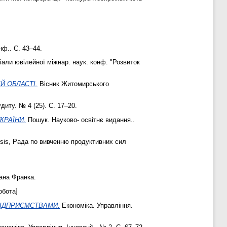
нф.. С. 43–44.
али ювілейної міжнар. наук. конф. "Розвиток
Й ОБЛАСТІ.
Вісник Житомирського
диту. № 4 (25). С. 17–20.
КРАЇНИ.
Пошук. Науково- освітнє видання..
sis, Рада по вивченню продуктивних сил
ана Франка.
обота]
ПІДПРИЄМСТВАМИ.
Економіка. Управління.