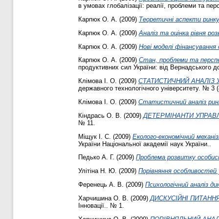
в умовах глобалізації: реалії, проблеми та пер
Карпюк О. А.
(2009)
Теоретичні аспекти ринку
Карпюк О. А.
(2009)
Аналіз та оцінка рівня роз
Карпюк О. А.
(2009)
Нові моделі фінансування 
Карпюк О. А.
(2009)
Стан, проблеми та перспе
продуктивних сил України: від Вернадського до
Клімова І. О.
(2009)
СТАТИСТИЧНИЙ АНАЛІЗ 
державного технологічного університету. № 3 (
Клімова І. О.
(2009)
Статистичний аналіз ринк
Кіндрась О. В.
(2009)
ДЕТЕРМІНАНТИ УПРАВ
№ 11.
Міщук І. С.
(2009)
Еколого-економічний механі
України Національної академії наук України..
Педько А. Г.
(2009)
Проблема розвитку особис
Улітіна Н. Ю.
(2009)
Порівняння особливостей 
Ференець А. В.
(2009)
Психологічний аналіз ди
Харчишина О. В.
(2009)
ДИСКУСІЙНІ ПИТАНН
Інновації.. № 1.