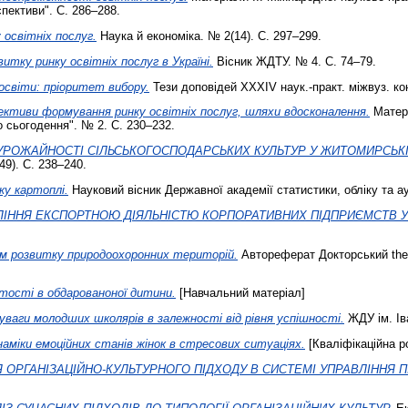
спективи". С. 286–288.
 освітніх послуг.
Наука й економіка. № 2(14). С. 297–299.
витку ринку освітніх послуг в Україні.
Вісник ЖДТУ. № 4. С. 74–79.
освіти: пріоритет вибору.
Тези доповідей ХХХІV наук.-практ. міжвуз. ко
ктиви формування ринку освітніх послуг, шляхи вдосконалення.
Матері
 сьогодення". № 2. С. 230–232.
УРОЖАЙНОСТІ СІЛЬСЬКОГОСПОДАРСЬКИХ КУЛЬТУР У ЖИТОМИРСЬКІ
49). С. 238–240.
у картоплі.
Науковий вісник Державної академії статистики, обліку та ау
ЛІННЯ ЕКСПОРТНОЮ ДІЯЛЬНІСТЮ КОРПОРАТИВНИХ ПІДПРИЄМСТВ У
зм розвитку природоохоронних територій.
Автореферат Докторський the
тості в обдарованоної дитини.
[Навчальний матеріал]
уваги молодших школярів в залежності від рівня успішності.
ЖДУ ім. Ів
наміки емоційних станів жінок в стресових ситуаціях.
[Кваліфікаційна р
Я ОРГАНІЗАЦІЙНО-КУЛЬТУРНОГО ПІДХОДУ В СИСТЕМІ УПРАВЛІННЯ 