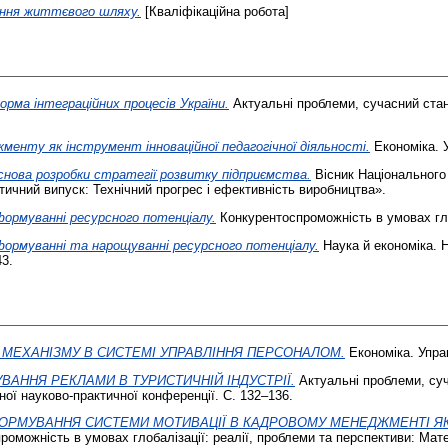
ання життєвого шляху.
[Кваліфікаційна робота]
рма інтеграційних процесів України.
Актуальні проблеми, сучасний стан 
жменту як інструмент інноваційної педагогічної діяльності.
Економіка. У
основа розробки стратегії розвитку підприємства.
Вісник Національного 
атичний випуск: Технічний прогрес і ефективність виробництва».
ормуванні ресурсного потенціалу.
Конкурентоспроможність в умовах глоб
формуванні та нарощуванні ресурсного потенціалу.
Наука й економіка. 
43.
 МЕХАНІЗМУ В СИСТЕМІ УПРАВЛІННЯ ПЕРСОНАЛОМ.
Економіка. Управ
ВАННЯ РЕКЛАМИ В ТУРИСТИЧНІЙ ІНДУСТРІЇ.
Актуальні проблеми, суч
ної науково-практичної конференції. С. 132–136.
ФОРМУВАННЯ СИСТЕМИ МОТИВАЦІЇ В КАДРОВОМУ МЕНЕДЖМЕНТІ Я
оможність в умовах глобалізації: реалії, проблеми та перспективи: Мат