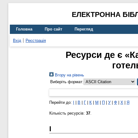
ЕЛЕКТРОННА БІБ
Головна
Про сайт
Перегляд
Вхід
Реєстрація
Ресурси де є «К
готел
Вгору на рівень
Виберіть формат:
Перейти до:
І
|
В
|
Г
|
К
|
М
|
П
|
У
|
Ф
|
Х
|
Я
Кількість ресурсів:
37
.
І