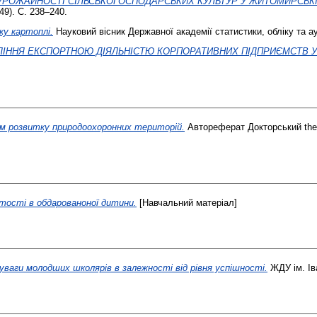
УРОЖАЙНОСТІ СІЛЬСЬКОГОСПОДАРСЬКИХ КУЛЬТУР У ЖИТОМИРСЬКІ
49). С. 238–240.
у картоплі.
Науковий вісник Державної академії статистики, обліку та ау
ЛІННЯ ЕКСПОРТНОЮ ДІЯЛЬНІСТЮ КОРПОРАТИВНИХ ПІДПРИЄМСТВ У
зм розвитку природоохоронних територій.
Автореферат Докторський the
тості в обдарованоної дитини.
[Навчальний матеріал]
уваги молодших школярів в залежності від рівня успішності.
ЖДУ ім. Ів