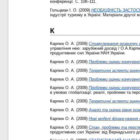
конференції. С. 108–111.
Гольцман І. О.
(2009)
НЕОБХІДНІСТЬ ЗАСТОС
індустрії туризму в Україні: Матеріали другої 
К
Карпюк О. А.
(2009)
Стимулювання розвитку ви
управління нею: зарубіжний досвід / О.А.Карпюк
продуктивних сил України НАН України.
Карпюк О. А.
(2009)
Проблеми оцінки конкурен
Карпюк О. А.
(2009)
Теоретичні аспекти ринку
Карпюк О. А.
(2009)
Проблеми оцінки конкурен
Карпюк О. А.
(2009)
Проблеми оцінки конкурен
в умовах глобалізації: реалії, проблеми та пер
Карпюк О. А.
(2009)
Теоретичні аспекти ринку
Карпюк О. А.
(2009)
Аналіз та оцінка рівня роз
Карпюк О. А.
(2009)
Нові моделі фінансування 
Карпюк О. А.
(2009)
Стан, проблеми та перспе
продуктивних сил України: від Вернадського до