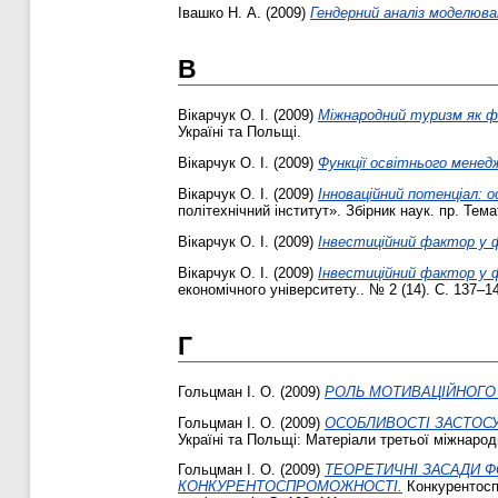
Івашко Н. А.
(2009)
Гендерний аналіз моделюв
В
Вікарчук О. І.
(2009)
Міжнародний туризм як фо
Україні та Польщі.
Вікарчук О. І.
(2009)
Функції освітнього менед
Вікарчук О. І.
(2009)
Інноваційний потенціал: 
політехнічний інститут». Збірник наук. пр. Тем
Вікарчук О. І.
(2009)
Інвестиційний фактор у ф
Вікарчук О. І.
(2009)
Інвестиційний фактор у 
економічного університету.. № 2 (14). С. 137–1
Г
Гольцман І. О.
(2009)
РОЛЬ МОТИВАЦІЙНОГО
Гольцман І. О.
(2009)
ОСОБЛИВОСТІ ЗАСТОСУ
Україні та Польщі: Матеріали третьої міжнарод
Гольцман І. О.
(2009)
ТЕОРЕТИЧНІ ЗАСАДИ 
КОНКУРЕНТОСПРОМОЖНОСТІ.
Конкурентоспр