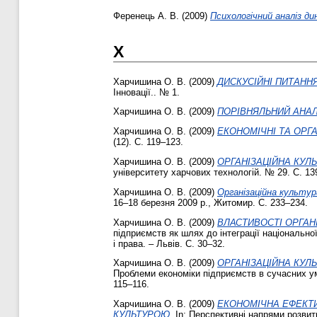
Ференець А. В.
(2009)
Психологічний аналіз ди
Х
Харчишина О. В.
(2009)
ДИСКУСІЙНІ ПИТАНН
Інновації.. № 1.
Харчишина О. В.
(2009)
ПОРІВНЯЛЬНИЙ АНАЛІ
Харчишина О. В.
(2009)
ЕКОНОМІЧНІ ТА ОРГ
(12). С. 119–123.
Харчишина О. В.
(2009)
ОРГАНІЗАЦІЙНА КУЛ
університету харчових технологій. № 29. С. 13
Харчишина О. В.
(2009)
Організаційна культур
16–18 березня 2009 р., Житомир. С. 233–234.
Харчишина О. В.
(2009)
ВЛАСТИВОСТІ ОРГАНІ
підприємств як шлях до інтеграції національної
і права. – Львів. С. 30–32.
Харчишина О. В.
(2009)
ОРГАНІЗАЦІЙНА КУЛ
Проблеми економіки підприємств в сучасних умо
115–116.
Харчишина О. В.
(2009)
ЕКОНОМІЧНА ЕФЕКТИ
КУЛЬТУРОЮ.
In: Перспективні напрями розвит