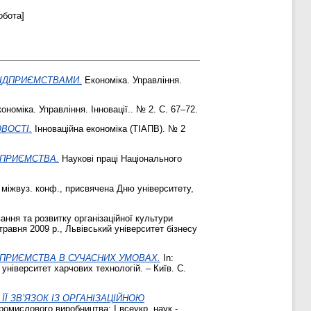
обота]
ПІДПРИЄМСТВАМИ.
Економіка. Управління.
ономіка. Управління. Інновації.. № 2. С. 67–72.
ВОСТІ.
Інноваційна економіка (ТІАПВ). № 2
ДПРИЄМСТВА.
Наукові праці Національного
 міжвуз. конф., присвячена Дню університету,
ання та розвитку організаційної культури
травня 2009 р., Львівський університет бізнесу
ДПРИЄМСТВА В СУЧАСНИХ УМОВАХ.
In:
університет харчових технологій. – Київ. С.
Ї ЗВ’ЯЗОК ІЗ ОРГАНІЗАЦІЙНОЮ
омислового виробництва: І всеукр. наук.-