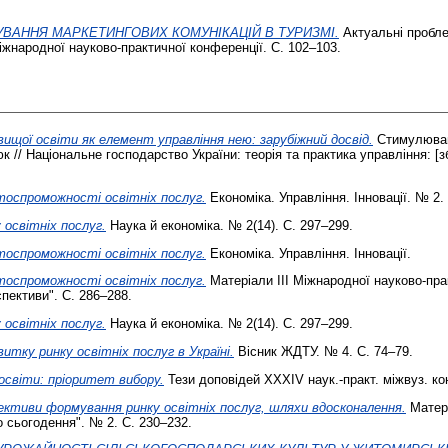
УВАННЯ МАРКЕТИНГОВИХ КОМУНІКАЦІЙ В ТУРИЗМІ.
Актуальні пробле
міжнародної науково-практичної конференції. С. 102–103.
щої освіти як елемент управління нею: зарубіжний досвід.
Стимулюванн
 // Національне господарство України: теорія та практика управління: [зб
тоспроможності освітніх послуг.
Економіка. Управління. Інновації. № 2.
 освітніх послуг.
Наука й економіка. № 2(14). С. 297–299.
тоспроможності освітніх послуг.
Економіка. Управління. Інновації.
тоспроможності освітніх послуг.
Матеріали ІІІ Міжнародної науково-пра
спективи". С. 286–288.
 освітніх послуг.
Наука й економіка. № 2(14). С. 297–299.
витку ринку освітніх послуг в Україні.
Вісник ЖДТУ. № 4. С. 74–79.
освіти: пріоритет вибору.
Тези доповідей ХХХІV наук.-практ. міжвуз. ко
ктиви формування ринку освітніх послуг, шляхи вдосконалення.
Матері
 сьогодення". № 2. С. 230–232.