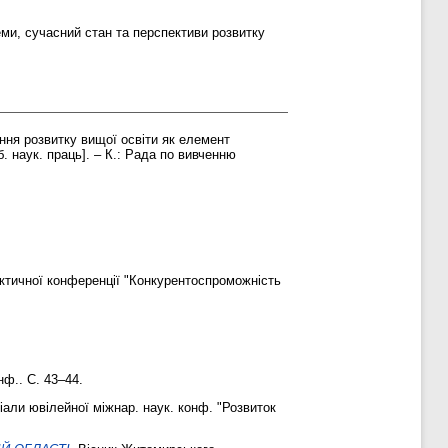
ми, сучасний стан та перспективи розвитку
я розвитку вищої освіти як елемент
. наук. праць]. – К.: Рада по вивченню
ктичної конференції "Конкурентоспроможність
нф.. С. 43–44.
али ювілейної міжнар. наук. конф. "Розвиток