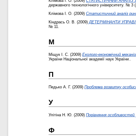
Клімова І. О.
(2009)
СТАТИСТИЧНИЙ АНАЛІЗ 
державного технологічного університету. № 3 (
Клімова І. О.
(2009)
Статистичний аналіз ринк
Кіндрась О. В.
(2009)
ДЕТЕРМІНАНТИ УПРАВ
№ 11.
М
Міщук І. С.
(2009)
Еколого-економічний механі
України Національної академії наук України..
П
Педько А. Г.
(2009)
Проблема розвитку особис
У
Улітіна Н. Ю.
(2009)
Порівняння особливостей 
Ф