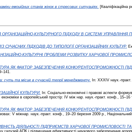
наміки емоційних станів жінок в стресових ситуаціях.
[Кваліфікаційна р
Я ОРГАНІЗАЦІЙНО-КУЛЬТУРНОГО ПІДХОДУ В СИСТЕМІ УПРАВЛІННЯ 
З СУЧАСНИХ ПІДХОДІВ ДО ТИПОЛОГІЇ ОРГАНІЗАЦІЙНИХ КУЛЬТУР.
Ек
АНІЗАЦІЙНО-КУЛЬТУРНІ ПРОБЛЕМИ РОЗВИТКУ ХАРЧОВОЇ ПРОМИСЛО
ЬТУРА ЯК ФАКТОР ЗАБЕЗПЕЧЕННЯ КОНКУРЕНТОСПРОМОЖНОСТІ ПІ
9–141.
а: суть та місце в сучасній теорії менеджменту.
In: ХХХІV наук.-практ.
ЗАЦІЙНОЇ КУЛЬТУРИ.
In: Соціально-економічні і правові аспекти формув
 економіки в європейський простір: ІV між нар. наук.-практ. конф., 15–16 
ЬТУРА ЯК ФАКТОР ЗАБЕЗПЕЧЕННЯ КОНКУРЕНТОСПРОМОЖНОСТІ ПІ
вах: V міжнар. наук.-практ. конф., 19–20 березня 2009 р., Національний 
ВНІСТЬ ДІЯЛЬНОСТІ ПІДПРИЄМСТВ ХАРЧОВОЇ ПРОМИСЛОВОСТІ ТА Ї
ку галузей АПК і підвищення ефективності наукового забезпечення агропр