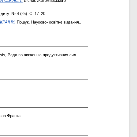
Й ОБЛАСТІ.
Вісник Житомирського
диту. № 4 (25). С. 17–20.
КРАЇНИ.
Пошук. Науково- освітнє видання..
sis, Рада по вивченню продуктивних сил
ана Франка.