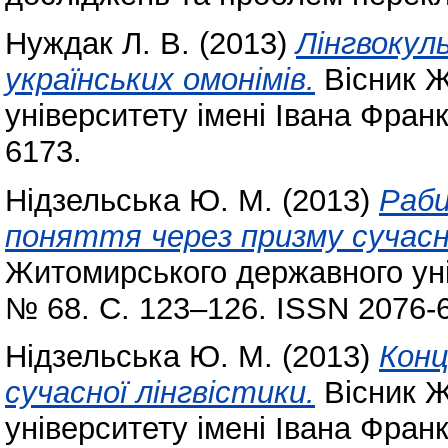
Нуждак Л. В.
(2013)
Лінгвокул
українських омонімів.
Вісник Ж
університету імені Івана Фран
6173.
Нідзельська Ю. М.
(2013)
Раби
поняття через призму сучасно
Житомирського державного уні
№ 68. С. 123–126. ISSN 2076-
Нідзельська Ю. М.
(2013)
Конц
сучасної лінгвістики.
Вісник Ж
університету імені Івана Фран