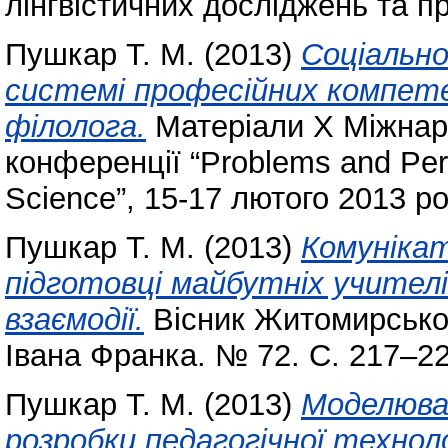
лінгвістичних досліджень та п
Пушкар Т. М.
(2013)
Соціально
системі професійних компет
філолога.
Матеріали Х Міжнаро
конференції “Problems and Per
Science”, 15-17 лютого 2013 ро
Пушкар Т. М.
(2013)
Комунікат
підготовці майбутніх учителі
взаємодії.
Вісник Житомирськог
Івана Франка. № 72. С. 217–2
Пушкар Т. М.
(2013)
Моделюва
розробки педагогічної техноло