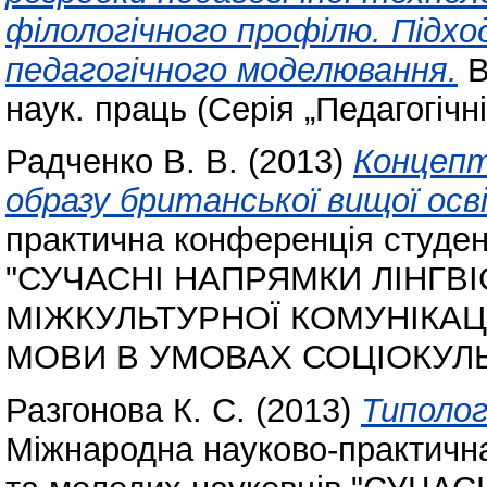
філологічного профілю. Підх
педагогічного моделювання.
В
наук. праць (Серія „Педагогічн
Радченко В. В.
(2013)
Концепт
образу британської вищої осв
практична конференція студент
"СУЧАСНІ НАПРЯМКИ ЛІНГВ
МІЖКУЛЬТУРНОЇ КОМУНІКАЦ
МОВИ В УМОВАХ СОЦІОКУЛЬ
Разгонова К. С.
(2013)
Типолог
Міжнародна науково-практична