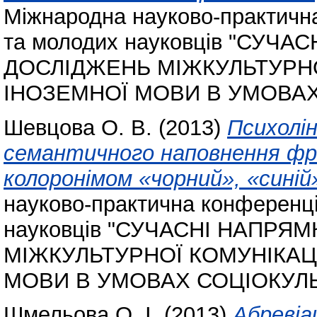
Міжнародна науково-практична
та молодих науковців "СУЧ
ДОСЛІДЖЕНЬ МІЖКУЛЬТУРНО
ІНОЗЕМНОЇ МОВИ В УМОВАХ
Шевцова О. В.
(2013)
Психолін
семантичного наповнення фра
колоронімом «чорний», «синій»
науково-практична конференція
науковців "СУЧАСНІ НАПРЯ
МІЖКУЛЬТУРНОЇ КОМУНІКАЦ
МОВИ В УМОВАХ СОЦІОКУЛЬ
Шмельова О. І.
(2013)
Абревіац