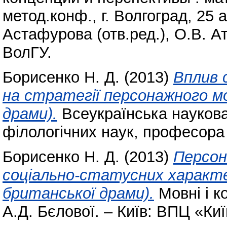
метод.конф., г. Волгоград, 25 ап
Астафурова (отв.ред.), О.В. Ат
ВолГУ.
Борисенко Н. Д.
(2013)
Вплив 
на стратегії персонажного м
драми).
Всеукраїнська наукова
філологічних наук, професора 
Борисенко Н. Д.
(2013)
Персон
соціально-статусних характе
британської драми).
Мовні і ко
А.Д. Бєлової. – Київ: ВПЦ «Киї