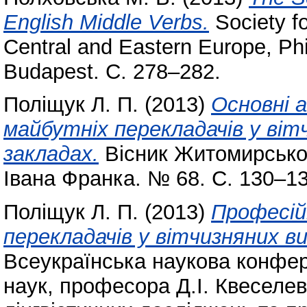
English Middle Verbs.
Society fo
Central and Eastern Europe, Phil
Budapest. С. 278–282.
Поліщук Л. П.
(2013)
Основні 
майбутніх перекладачів у віт
закладах.
Вісник Житомирськог
Івана Франка. № 68. С. 130–1
Поліщук Л. П.
(2013)
Професій
перекладачів у вітчизняних в
Всеукраїнська наукова конфер
наук, професора Д.І. Квеселев