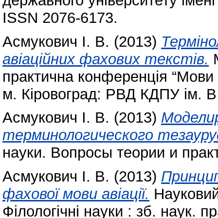
державного університету імені
ISSN 2076-6173.
Асмукович І. В.
(2013)
Терміно
авіаційних фахових текстів.
М
практична конференція “Мови і
м. Кіровоград: РВД КДПУ ім. В
Асмукович І. В.
(2013)
Модели
терминологического тезаурус
науки. Вопросы теории и практ
Асмукович І. В.
(2013)
Принцип
фахової мови авіації.
Науковий 
Філологічні науки : зб. наук. 