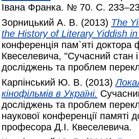
Івана Франка. № 70. С. 233–2
Зорницький А. В.
(2013)
The Yi
the History of Literary Yiddish i
конференція пам`яті доктора ф
Квеселевича, "Сучасний стан і
досліджень та проблем перекл
Карпінський Ю. В.
(2013)
Лока
кінофільмів в Україні.
Сучасний
досліджень та проблем перекл
наукової конференції памяті д
професора Д.І. Квеселевича.