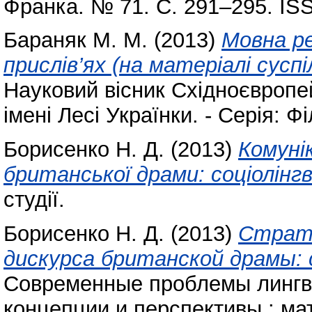
Франка. № 71. С. 291–295. IS
Бараняк М. М.
(2013)
Мовна ре
прислів’ях (на матеріалі сусп
Науковий вісник Східноєвропе
імені Лесі Українки. - Серія: Ф
Борисенко Н. Д.
(2013)
Комуні
британської драми: соціолінг
студії.
Борисенко Н. Д.
(2013)
Страте
дискурса британской драмы:
Современные проблемы лингви
концепции и перспективы : м