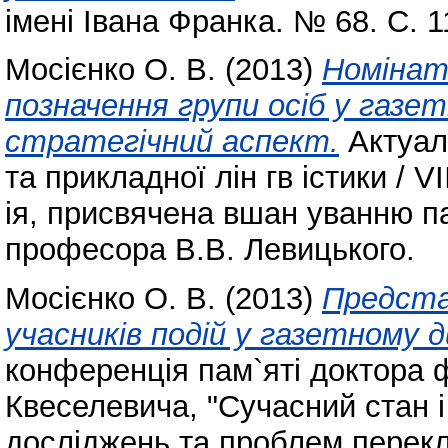
імені Івана Франка. № 68. С. 
Мосієнко О. В.
(2013)
Номінат
позначення групи осіб у газ
стратегічний аспект.
Актуаль
та прикладної лін гв істики /
ія, присвячена вшан уванню па
професора В.В. Левицького.
Мосієнко О. В.
(2013)
Предста
учасників подій у газетному д
конференція пам`яті доктора ф
Квеселевича, "Сучасний стан і
досліджень та проблем перекл