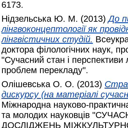
6173.
Нідзельська Ю. М.
(2013)
До п
лінгвоконцептології як прові
лінгвістичних студій.
Всеукра
доктора філологічних наук, пр
"Сучасний стан і перспективи 
проблем перекладу".
Олішевська О. О.
(2013)
Стра
дискурсу (на матеріалі сучасн
Міжнародна науково-практична
та молодих науковців "СУЧ
ДОСЛІДЖЕНЬ МІЖКУЛЬТУРНО