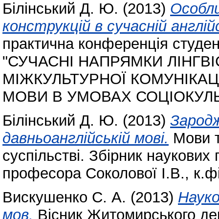
Білінський Д. Ю.
(2013)
Особли
конструкцій в сучасній англійс
практична конференція студент
"СУЧАСНІ НАПРЯМКИ ЛІНГВ
МІЖКУЛЬТУРНОЇ КОМУНІКАЦ
МОВИ В УМОВАХ СОЦІОКУЛЬ
Білінський Д. Ю.
(2013)
Зародж
давньоанглійській мові.
Мови т
суспільстві. Збірник наукових п
професора Соколової І.В., к.ф
Вискушенко С. А.
(2013)
Науко
мов.
Вісник Житомирського дер