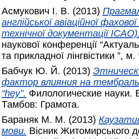
Асмукович І. В.
(2013)
Прагмал
англійської авіаційної фахово
технічної документації ICAO)
наукової конференції “Актуаль
та прикладної лінгвістики ”, м.
Бабчук Ю. Й.
(2013)
Этническ
фактор влияния на тембрал
“hey”.
Филологические науки. В
Тамбов: Грамота.
Бараняк М. М.
(2013)
Каузатив
мови.
Вісник Житомирського де