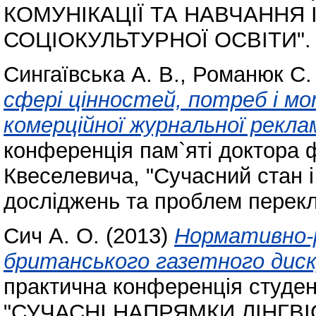
КОМУНІКАЦІЇ ТА НАВЧАННЯ
СОЦІОКУЛЬТУРНОЇ ОСВІТИ".
Сингаївська А. В.
,
Романюк С. 
сфері цінностей, потреб і м
комерційної журнальної рекла
конференція пам`яті доктора ф
Квеселевича, "Сучасний стан і
досліджень та проблем перекл
Сич А. О.
(2013)
Нормативно-р
британського газетного диск
практична конференція студент
"СУЧАСНІ НАПРЯМКИ ЛІНГВ