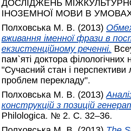
ДОСЛІДЖЕНЬ МІЖКУЛЬТУРНО
ІНОЗЕМНОЇ МОВИ В УМОВАХ
Полховська М. В.
(2013)
Обмеж
вживання іменної фрази в пост
екзистенційному реченні.
Всеу
пам`яті доктора філологічних 
"Сучасний стан і перспективи 
проблем перекладу".
Полховська М. В.
(2013)
Аналі
конструкцій з позицій генера
Philologica. № 2. С. 32–36.
Полховська М. В.
(2013)
The S