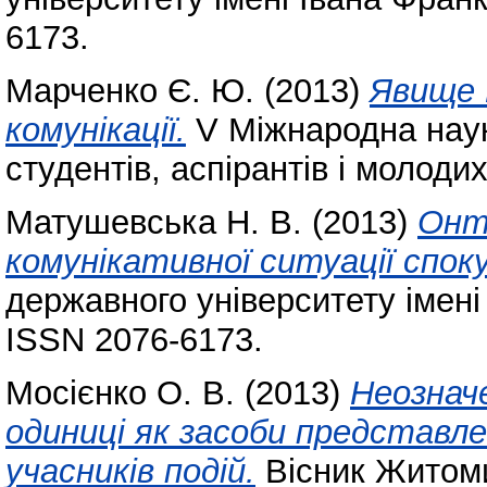
6173.
Марченко Є. Ю.
(2013)
Явище 
комунікації.
V Міжнародна наук
студентів, аспірантів і молодих
Матушевська Н. В.
(2013)
Онт
комунікативної ситуації спок
державного університету імені
ISSN 2076-6173.
Мосієнко О. В.
(2013)
Неознач
одиниці як засоби представл
учасників подій.
Вісник Житоми