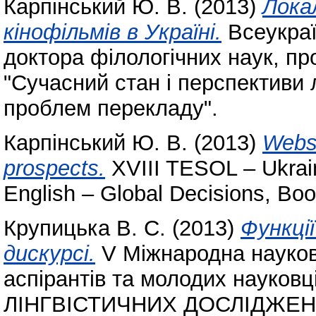
Карпінський Ю. В.
(2013)
Лока
кінофільмів в Україні.
Всеукраї
доктора філологічних наук, пр
"Сучасний стан і перспективи 
проблем перекладу".
Карпінський Ю. В.
(2013)
Websi
prospects.
XVIII TESOL – Ukrain
English – Global Decisions, Boo
Крупицька В. С.
(2013)
Функції
дискурсі.
V Міжнародна науков
аспірантів та молодих науко
ЛІНГВІСТИЧНИХ ДОСЛІДЖЕН