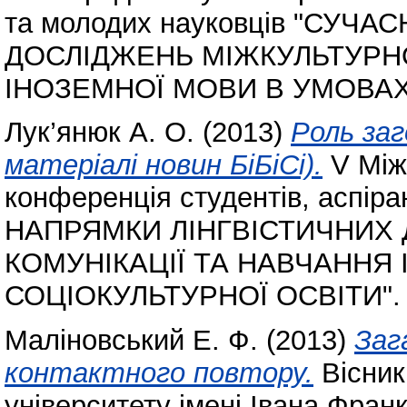
та молодих науковців "СУЧ
ДОСЛІДЖЕНЬ МІЖКУЛЬТУРНО
ІНОЗЕМНОЇ МОВИ В УМОВАХ
Лук’янюк А. О.
(2013)
Роль заг
матеріалі новин БіБіСі).
V Між
конференція студентів, аспір
НАПРЯМКИ ЛІНГВІСТИЧНИХ
КОМУНІКАЦІЇ ТА НАВЧАННЯ
СОЦІОКУЛЬТУРНОЇ ОСВІТИ".
Маліновський Е. Ф.
(2013)
Заг
контактного повтору.
Вісник
університету імені Івана Фран