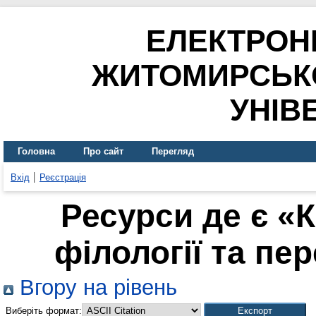
ЕЛЕКТРОН
ЖИТОМИРСЬК
УНІВ
Головна
Про сайт
Перегляд
Вхід
Реєстрація
Ресурси де є «
філології та пер
Вгору на рівень
Виберіть формат: