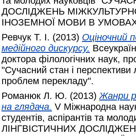
та молодих науковців "СУЧ
ДОСЛІДЖЕНЬ МІЖКУЛЬТУРНО
ІНОЗЕМНОЇ МОВИ В УМОВАХ
Ревчук Т. І.
(2013)
Оціночний 
медійного дискурсу.
Всеукраїн
доктора філологічних наук, пр
"Сучасний стан і перспективи 
проблем перекладу".
Романюк Л. Ю.
(2013)
Жанри р
на глядача.
V Міжнародна наук
студентів, аспірантів та мо
ЛІНГВІСТИЧНИХ ДОСЛІДЖЕН