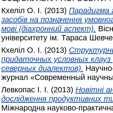
Кхеліл О. І.
(2013)
Парадигма 
засобів на позначення умовног
мові (діахронний аспект).
Вісн
університету ім. Тараса Шевче
Кхеліл О. І.
(2013)
Структурны
придаточных условных клауз
северных диалектов).
Научно-
журнал «Современный научный
Левкопас І. І.
(2013)
Новітні а
дослідження продуктивних ти
Міжнародна науково-практична