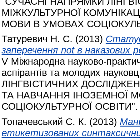
"СУЧАСНІ НАПРЯМКИ ЛІНГВ
МІЖКУЛЬТУРНОЇ КОМУНІКАЦ
МОВИ В УМОВАХ СОЦІОКУЛЬ
Татуревич Н. С.
(2013)
Статус
заперечення not в наказових р
V Міжнародна науково-практич
аспірантів та молодих науко
ЛІНГВІСТИЧНИХ ДОСЛІДЖЕН
ТА НАВЧАННЯ ІНОЗЕМНОЇ 
СОЦІОКУЛЬТУРНОЇ ОСВІТИ".
Топачевський С. К.
(2013)
Ман
етикетизованих синтаксични