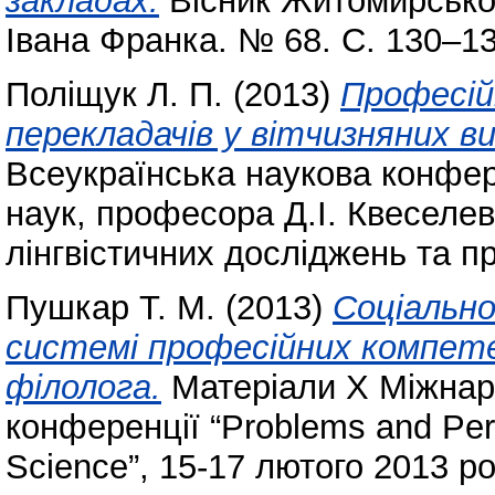
закладах.
Вісник Житомирськог
Івана Франка. № 68. С. 130–1
Поліщук Л. П.
(2013)
Професій
перекладачів у вітчизняних в
Всеукраїнська наукова конфер
наук, професора Д.І. Квеселев
лінгвістичних досліджень та п
Пушкар Т. М.
(2013)
Соціально
системі професійних компет
філолога.
Матеріали Х Міжнаро
конференції “Problems and Per
Science”, 15-17 лютого 2013 ро