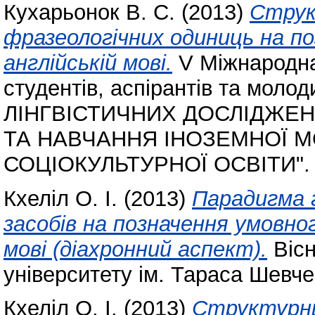
Кухарьонок В. С.
(2013)
Струк
фразеологічних одиниць на по
англійській мові.
V Міжнародна
студентів, аспірантів та мо
ЛІНГВІСТИЧНИХ ДОСЛІДЖЕН
ТА НАВЧАННЯ ІНОЗЕМНОЇ 
СОЦІОКУЛЬТУРНОЇ ОСВІТИ".
Кхеліл О. І.
(2013)
Парадигма 
засобів на позначення умовног
мові (діахронний аспект).
Вісн
університету ім. Тараса Шевче
Кхеліл О. І.
(2013)
Структурны