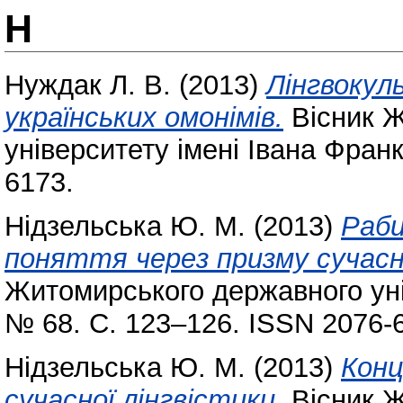
Н
Нуждак Л. В.
(2013)
Лінгвокул
українських омонімів.
Вісник Ж
університету імені Івана Фран
6173.
Нідзельська Ю. М.
(2013)
Раби
поняття через призму сучасно
Житомирського державного уні
№ 68. С. 123–126. ISSN 2076-
Нідзельська Ю. М.
(2013)
Конц
сучасної лінгвістики.
Вісник Ж