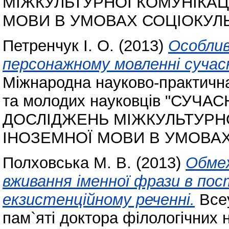
МІЖКУЛЬТУРНОЇ КОМУНІКАЦ
МОВИ В УМОВАХ СОЦІОКУЛЬ
Петренчук І. О.
(2013)
Особлив
персонажному мовленні сучасн
Міжнародна науково-практична
та молодих науковців "СУЧ
ДОСЛІДЖЕНЬ МІЖКУЛЬТУРНО
ІНОЗЕМНОЇ МОВИ В УМОВАХ
Полховська М. В.
(2013)
Обмеж
вживання іменної фрази в пост
екзистенційному реченні.
Всеу
пам`яті доктора філологічних 