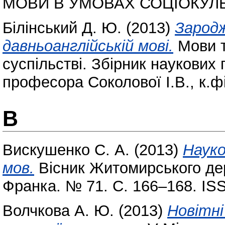
МОВИ В УМОВАХ СОЦІОКУЛЬ
Білінський Д. Ю.
(2013)
Зародж
давньоанглійській мові.
Мови т
суспільстві. Збірник наукових п
професора Соколової І.В., к.ф
В
Вискушенко С. А.
(2013)
Науко
мов.
Вісник Житомирського дер
Франка. № 71. С. 166–168. IS
Волчкова А. Ю.
(2013)
Новітні