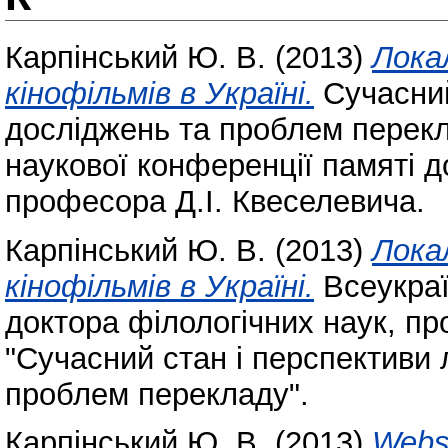
Карпінський Ю. В.
(2013)
Лока
кінофільмів в Україні.
Сучасний
досліджень та проблем перекл
наукової конференції памяті д
професора Д.І. Квеселевича.
Карпінський Ю. В.
(2013)
Лока
кінофільмів в Україні.
Всеукраї
доктора філологічних наук, пр
"Сучасний стан і перспективи 
проблем перекладу".
Карпінський Ю. В.
(2013)
Websi