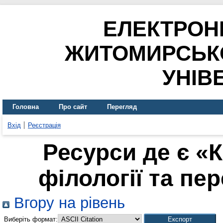
ЕЛЕКТРОН
ЖИТОМИРСЬК
УНІВ
Головна
Про сайт
Перегляд
Вхід
Реєстрація
Ресурси де є «
філології та пер
Вгору на рівень
Виберіть формат: