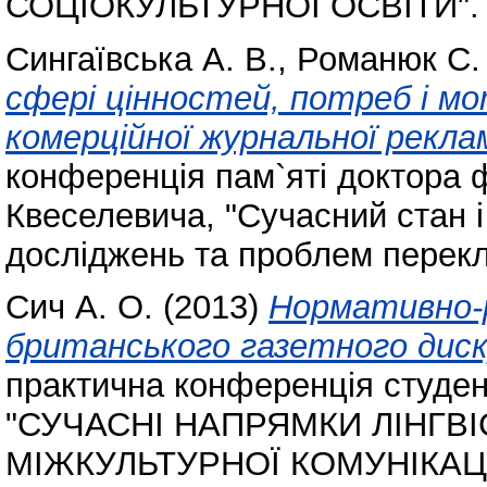
СОЦІОКУЛЬТУРНОЇ ОСВІТИ".
Сингаївська А. В.
,
Романюк С. 
сфері цінностей, потреб і м
комерційної журнальної рекла
конференція пам`яті доктора ф
Квеселевича, "Сучасний стан і
досліджень та проблем перекл
Сич А. О.
(2013)
Нормативно-р
британського газетного диск
практична конференція студент
"СУЧАСНІ НАПРЯМКИ ЛІНГВ
МІЖКУЛЬТУРНОЇ КОМУНІКАЦ