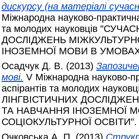
дискурсу (на матеріалі сучасн
Міжнародна науково-практична
та молодих науковців "СУЧ
ДОСЛІДЖЕНЬ МІЖКУЛЬТУРНО
ІНОЗЕМНОЇ МОВИ В УМОВАХ
Осадчук Д. В.
(2013)
Запозичен
мові.
V Міжнародна науково-пр
аспірантів та молодих науко
ЛІНГВІСТИЧНИХ ДОСЛІДЖЕН
ТА НАВЧАННЯ ІНОЗЕМНОЇ 
СОЦІОКУЛЬТУРНОЇ ОСВІТИ".
Очковська А. П.
(2013)
Структ