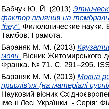
Бабчук Ю. Й.
(2013)
Этническ
фактор влияния на тембрал
“hey”.
Филологические науки. В
Тамбов: Грамота.
Бараняк М. М.
(2013)
Каузатив
мови.
Вісник Житомирського де
Франка. № 71. С. 291–295. IS
Бараняк М. М.
(2013)
Мовна ре
прислів’ях (на матеріалі сусп
Науковий вісник Східноєвропе
імені Лесі Українки. - Серія: Ф