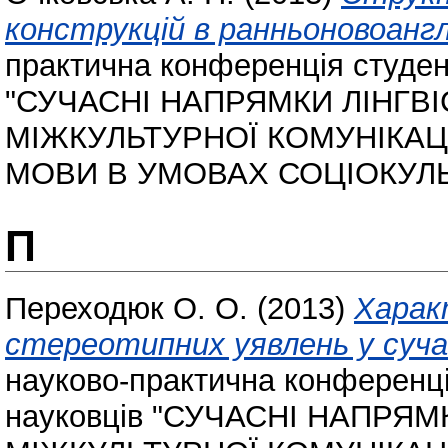
конструкцій в ранньоновоанглі
практична конференція студент
"СУЧАСНІ НАПРЯМКИ ЛІНГВ
МІЖКУЛЬТУРНОЇ КОМУНІКАЦ
МОВИ В УМОВАХ СОЦІОКУЛЬ
П
Переходюк О. О.
(2013)
Харак
стереотипних уявлень у сучас
науково-практична конференція
науковців "СУЧАСНІ НАПРЯ