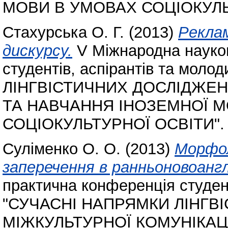
МОВИ В УМОВАХ СОЦІОКУЛЬ
Стахурська О. Г.
(2013)
Реклам
дискурсу.
V Міжнародна науко
студентів, аспірантів та мо
ЛІНГВІСТИЧНИХ ДОСЛІДЖЕН
ТА НАВЧАННЯ ІНОЗЕМНОЇ 
СОЦІОКУЛЬТУРНОЇ ОСВІТИ".
Суліменко О. О.
(2013)
Морфол
заперечення в ранньоновоанглі
практична конференція студент
"СУЧАСНІ НАПРЯМКИ ЛІНГВ
МІЖКУЛЬТУРНОЇ КОМУНІКАЦ