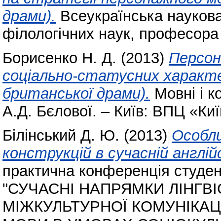
драми).
Всеукраїнська наукова
філологічних наук, професора 
Борисенко Н. Д.
(2013)
Персон
соціально-статусних характе
британської драми).
Мовні і ко
А.Д. Бєлової. – Київ: ВПЦ «Киї
Білінський Д. Ю.
(2013)
Особли
конструкцій в сучасній англійс
практична конференція студент
"СУЧАСНІ НАПРЯМКИ ЛІНГВ
МІЖКУЛЬТУРНОЇ КОМУНІКАЦ