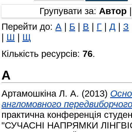
Групувати за:
Автор
Перейти до:
А
|
Б
|
В
|
Г
|
Д
|
З
|
Ш
|
Щ
Кількість ресурсів:
76
.
А
Артамошкіна Л. А.
(2013)
Осно
англомовного передвиборчого
практична конференція студент
"СУЧАСНІ НАПРЯМКИ ЛІНГВ