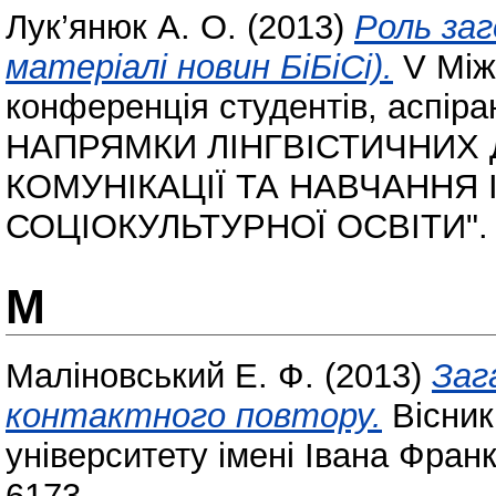
Лук’янюк А. О.
(2013)
Роль заг
матеріалі новин БіБіСі).
V Між
конференція студентів, аспір
НАПРЯМКИ ЛІНГВІСТИЧНИХ
КОМУНІКАЦІЇ ТА НАВЧАННЯ
СОЦІОКУЛЬТУРНОЇ ОСВІТИ".
М
Маліновський Е. Ф.
(2013)
Заг
контактного повтору.
Вісник
університету імені Івана Фран
6173.