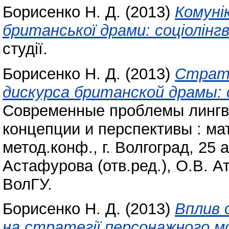
Борисенко Н. Д.
(2013)
Комуні
британської драми: соціолінг
студії.
Борисенко Н. Д.
(2013)
Страте
дискурса британской драмы:
Современные проблемы лингви
концепции и перспективы : м
метод.конф., г. Волгоград, 25 ап
Астафурова (отв.ред.), О.В. Ат
ВолГУ.
Борисенко Н. Д.
(2013)
Вплив 
на стратегії персонажного м