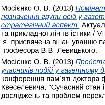
Мосієнко О. В.
(2013)
Номінат
позначення групи осіб у газ
стратегічний аспект.
Актуаль
та прикладної лін гв істики /
ія, присвячена вшан уванню па
професора В.В. Левицького.
Мосієнко О. В.
(2013)
Предста
учасників подій у газетному д
конференція пам`яті доктора ф
Квеселевича, "Сучасний стан і
досліджень та проблем перекл