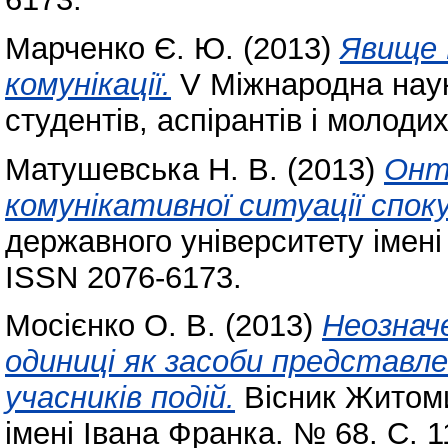
Марченко Є. Ю.
(2013)
Явище 
комунікації.
V Міжнародна наук
студентів, аспірантів і молодих
Матушевська Н. В.
(2013)
Онт
комунікативної ситуації спок
державного університету імені
ISSN 2076-6173.
Мосієнко О. В.
(2013)
Неознач
одиниці як засоби представл
учасників подій.
Вісник Житоми
імені Івана Франка. № 68. С. 