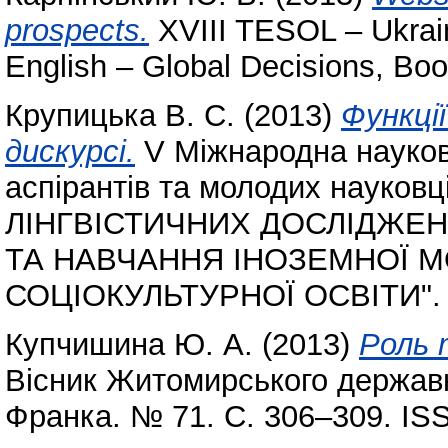
prospects.
XVIII TESOL – Ukrain
English – Global Decisions, Boo
Крупицька В. С.
(2013)
Функції
дискурсі.
V Міжнародна науков
аспірантів та молодих науко
ЛІНГВІСТИЧНИХ ДОСЛІДЖЕН
ТА НАВЧАННЯ ІНОЗЕМНОЇ 
СОЦІОКУЛЬТУРНОЇ ОСВІТИ".
Купчишина Ю. А.
(2013)
Роль т
Вісник Житомирського державно
Франка. № 71. С. 306–309. IS