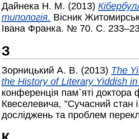
Дайнека Н. М.
(2013)
Кібербул
типологія.
Вісник Житомирсько
Івана Франка. № 70. С. 233–2
З
Зорницький А. В.
(2013)
The Yi
the History of Literary Yiddish i
конференція пам`яті доктора ф
Квеселевича, "Сучасний стан і
досліджень та проблем перекл
К