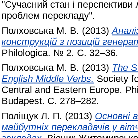
"Сучасний стан і перспективи 
проблем перекладу".
Полховська М. В.
(2013)
Аналі
конструкцій з позицій генера
Philologica. № 2. С. 32–36.
Полховська М. В.
(2013)
The S
English Middle Verbs.
Society fo
Central and Eastern Europe, Phil
Budapest. С. 278–282.
Поліщук Л. П.
(2013)
Основні 
майбутніх перекладачів у віт