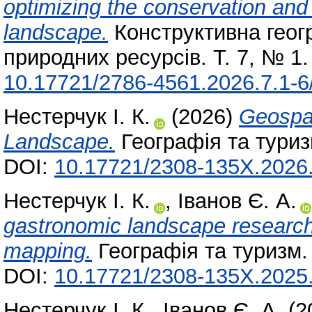
optimizing the conservation an
landscape.
Конструктивна геог
природних ресурсів. Т. 7, № 1.
10.17721/2786-4561.2026.7.1-6
Нестерчук І. К.
(2026)
Geospat
Landscape.
Географія та туриз
DOI:
10.17721/2308-135X.2026.
Нестерчук І. К.
,
Іванов Є. А.
gastronomic landscape research
mapping.
Географія та туризм.
DOI:
10.17721/2308-135X.2025
Нестерчук І. К.
,
Іванов Є. А.
(2