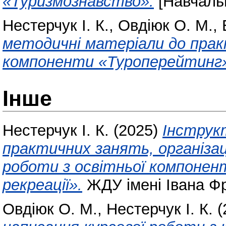
«Туризмознавство».
[Навчаль
Нестерчук І. К.
,
Овдіюк О. М.
,
методичні матеріали до прак
компоненти «Туроперейтинг
Інше
Нестерчук І. К.
(2025)
Інструк
практичних занять, організаці
роботи з освітньої компонен
рекреації».
ЖДУ імені Івана Ф
Овдіюк О. М.
,
Нестерчук І. К.
(