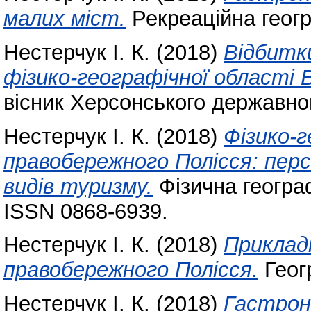
малих міст.
Рекреаційна геогр
Нестерчук І. К.
(2018)
Відбитки
фізико-географічної області 
вісник Херсонського державног
Нестерчук І. К.
(2018)
Фізико-
правобережного Полісся: пер
видів туризму.
Фізична географ
ISSN 0868-6939.
Нестерчук І. К.
(2018)
Приклад
правобережного Полісся.
Геог
Нестерчук І. К.
(2018)
Гастрон