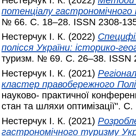
Нестерчук І. К.
(2022)
Методи 
потенціалу гастрономічного 
№ 66. С. 18–28. ISSN 2308-13
Нестерчук І. К.
(2022)
Специфі
полісся України: історико-геог
туризм. № 69. С. 26–38. ISSN 
Нестерчук І. К.
(2021)
Регіона
кластер правобережного Полі
науково- практичної конферен
стан та шляхи оптимізації". С.
Нестерчук І. К.
(2021)
Розробл
гастрономічного туризму Укр