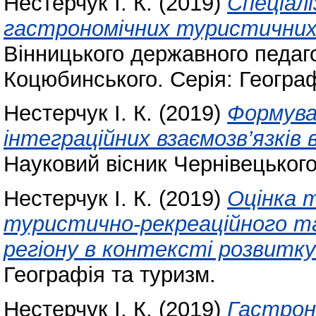
Нестерчук І. К.
(2019)
Спеціалі
гастрономічних туристичних
Вінницького державного педаго
Коцюбинського. Серія: Географ
Нестерчук І. К.
(2019)
Формува
інтеграційних взаємозв’язків
Науковий вісник Чернівецького
Нестерчук І. К.
(2019)
Оцінка 
туристично-рекреаційного та
регіону в контексті розвитк
Географія та туризм.
Нестерчук І. К.
(2019)
Гастроно