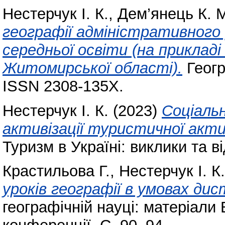
Нестерчук І. К.
,
Дем’янець К. 
географії адміністративного 
середньої освіти (на прикла
Житомирської області).
Геогр
ISSN 2308-135X.
Нестерчук І. К.
(2023)
Соціальн
активізації туристичної акт
Туризм в Україні: виклики та в
Крастильова Г.
,
Нестерчук І. К.
уроків географії в умовах дис
географічній науці: матеріали