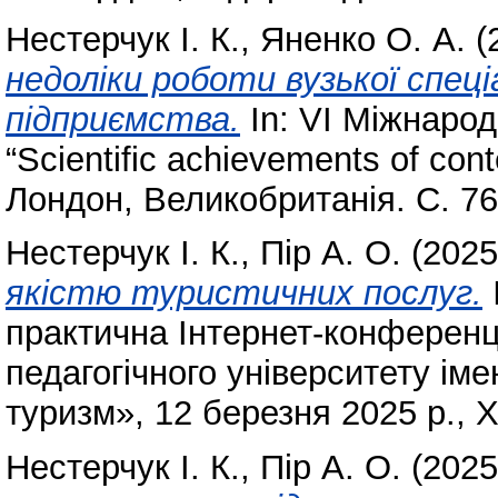
Нестерчук І. К.
,
Яненко О. А.
(
недоліки роботи вузької спец
підприємства.
In: VI Міжнаро
“Scientific achievements of con
Лондон, Великобританія. С. 7
Нестерчук І. К.
,
Пір А. О.
(202
якістю туристичних послуг.
практична Інтернет-конференц
педагогічного університету іме
туризм», 12 березня 2025 р., Х
Нестерчук І. К.
,
Пір А. О.
(202