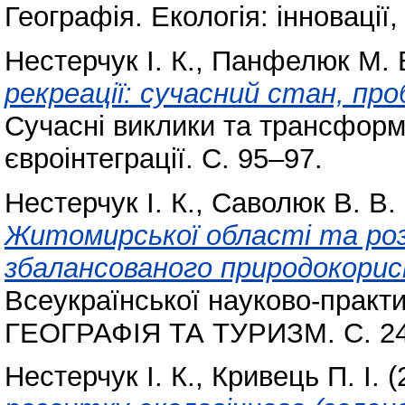
Географія. Екологія: інновації,
Нестерчук І. К.
,
Панфелюк М. 
рекреації: сучасний стан, пр
Сучасні виклики та трансформ
євроінтеграції. С. 95–97.
Нестерчук І. К.
,
Саволюк В. В.
Житомирської області та ро
збалансованого природокорис
Всеукраїнської науково-практи
ГЕОГРАФІЯ ТА ТУРИЗМ. С. 24
Нестерчук І. К.
,
Кривець П. І.
(