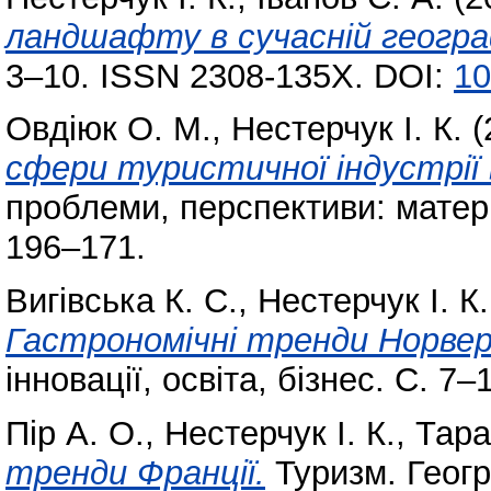
ландшафту в сучасній географ
3–10. ISSN 2308-135X. DOI:
10
Овдіюк О. М.
,
Нестерчук І. К.
(
сфери туристичної індустрії в
проблеми, перспективи: матер. 
196–171.
Вигівська К. С.
,
Нестерчук І. К.
Гастрономічні тренди Норверг
інновації, освіта, бізнес. С. 7–
Пір А. О.
,
Нестерчук І. К.
,
Тара
тренди Франції.
Туризм. Геогра