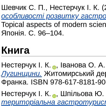
Шевчик С. П.
,
Нестерчук І. К.
(
особливості розвитку гастро
Topical aspects of modern scient
Японія. С. 96–104.
Книга
Нестерчук І. К.
,
Іванова О. А.
Лугинщини.
Житомирський держ
Франка. ISBN 978-617-8181-90
Нестерчук І. К.
,
Шпільова Ю. 
територіальна гастротурист