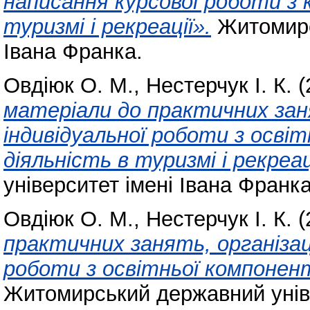
написання курсової роботи з 
туризмі і рекреації».
Житомирс
Івана Франка.
Овдіюк О. М.
,
Нестерчук І. К.
(
матеріали до практичних заня
індивідуальної роботи з осві
діяльність в туризмі і рекреац
університет імені Івана Франка
Овдіюк О. М.
,
Нестерчук І. К.
(
практичних занять, організаці
роботи з освітньої компонен
Житомирський державний уніве