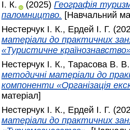
І. К.
(2025)
Географія туризм
паломництво.
[Навчальний ма
Нестерчук І. К.
,
Ердей І. Г.
(20
матеріали до практичних зан
«Туристичне країнознавство»
Нестерчук І. К.
,
Тарасова В. В.
методичні матеріали до прак
компоненти «Організація екск
матеріал]
Нестерчук І. К.
,
Ердей І. Г.
(20
матеріали до практичних зан