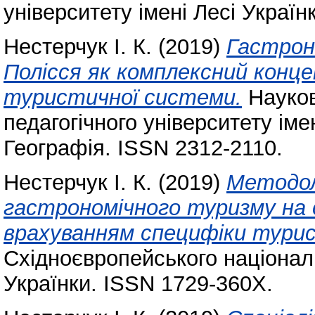
університету імені Лесі Україн
Нестерчук І. К.
(2019)
Гастрон
Полісся як комплексний кон
туристичної системи.
Науков
педагогічного університету ім
Географія. ISSN 2312-2110.
Нестерчук І. К.
(2019)
Методол
гастрономічного туризму на о
врахуванням специфіки тури
Східноєвропейського національ
Українки. ISSN 1729-360X.