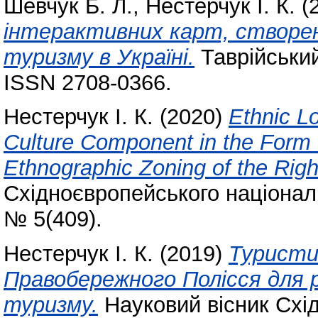
Шевчук Б. Л.
,
Нестерчук І. К.
(
інтерактивних карт, створени
туризму в Україні.
Таврiйський
ISSN 2708-0366.
Нестерчук І. К.
(2020)
Ethnic L
Culture Component in the Form 
Ethnographic Zoning of the Righ
Східноєвропейського національ
№ 5(409).
Нестерчук І. К.
(2019)
Туристи
Правобережного Полісся для 
туризму.
Науковий вісник Схі