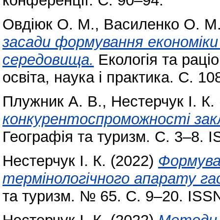
конференції. С. 90–94.
Овдіюк О. М.
,
Василенко О. М
засади формування економік
середовища.
Екологія та раці
освіта, наука і практика. С. 10
Плужник А. В.
,
Нестерчук І. К.
конкурентоспроможності закла
Географія та туризм. С. 3–8. 
Нестерчук І. К.
(2022)
Формува
термінологічного апарату га
та туризм. № 65. С. 9–20. ISS