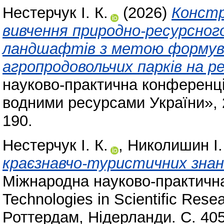
Нестерчук І. К.
(2026)
Констр
вивчення природно-ресурсног
ландшафтів з метою формув
агропродовольчих парків на ре
науково-практична конференці
водними ресурсами України», 2
190.
Нестерчук І. К.
,
Николишин І.
краєзнавчо-туристичних знань
Міжнародна науково-практичн
Technologies in Scientific Res
Роттердам, Нідерланди. С. 40