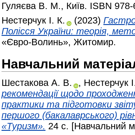
Гуляєва В. М., Київ. ISBN 978-
Нестерчук І. К.
(2023)
Гастро
Полісся України: теорія, мето
«Євро-Волинь», Житомир.
Навчальний матеріа
Шестакова А. В.
,
Нестерчук І.
рекомендації щодо проходжен
практики та підготовки звіту
першого (бакалаврського) рів
«Туризм».
24 с. [Навчальний м