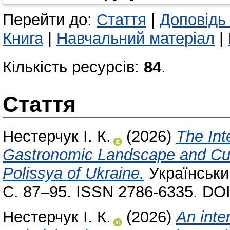
Перейти до:
Стаття
|
Доповідь
Книга
|
Навчальний матеріал
|
Кількість ресурсів:
84
.
Стаття
Нестерчук І. К.
(2026)
The Int
Gastronomic Landscape and Cui
Polissya of Ukraine.
Українськи
С. 87–95. ISSN 2786-6335. DO
Нестерчук І. К.
(2026)
An inte