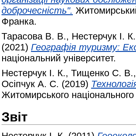
доброчесність".
Житомирський 
Франка.
Тарасова В. В.
,
Нестерчук І. К.
(2021)
Географія туризму: Ек
національний університет.
Нестерчук І. К.
,
Тищенко С. В.
Осіпчук А. С.
(2019)
Технологі
Житомирського національного а
Звіт
Нестерчук І. К.
(2011)
Геоеколо