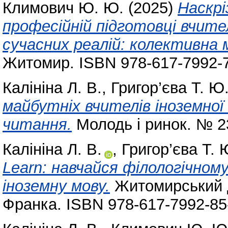
Климович Ю. Ю.
(2025)
Наскрі
професійній підготовці вчител
сучасних реалій: колективна 
Житомир. ISBN 978-617-7992-7
Калініна Л. В.
,
Григор’єва Т. Ю
майбутніх вчителів іноземно
читання.
Молодь і ринок. № 23
Калініна Л. В.
,
Григор’єва Т. 
Learn: навчайся філологічно
іноземну мову.
Житомирський д
Франка. ISBN 978-617-7992-85