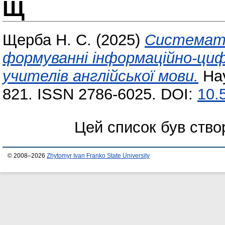
Щ
Щерба Н. С.
(2025)
Системати
формуванні інформаційно-ци
учителів англійської мови.
Нау
821. ISSN 2786-6025. DOI:
10.
Цей список був ств
© 2008–2026
Zhytomyr Ivan Franko State University