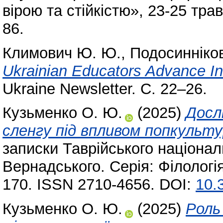
вірою та стійкістю», 23-25 трав
86.
Климович Ю. Ю.
,
Подосиннікова
Ukrainian Educators Advance Int
Ukraine Newsletter. С. 22–26.
Кузьменко О. Ю.
(2025)
Досл
сленгу під впливом попкульту
записки Таврійського національ
Вернадського. Серія: Філологія
170. ISSN 2710-4656. DOI:
10.
Кузьменко О. Ю.
(2025)
Роль