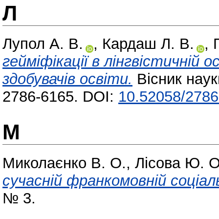
Л
Лупол А. В.
,
Кардаш Л. В.
,
гейміфікації в лінгвістичній о
здобувачів освіти.
Вісник наук
2786-6165. DOI:
10.52058/2786
М
Миколаєнко В. О.
,
Лісова Ю. О
сучасній франкомовній соціаль
№ 3.