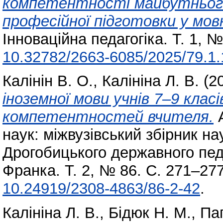
компетентності майбутнього 
професійної підготовки у мов
Інноваційна педагогіка. Т. 1, 
10.32782/2663-6085/2025/79.1.
Калінін В. О.
,
Калініна Л. В.
(2
іноземної мови учнів 7–9 клас
компетентностей вчителя.
А
наук: міжвузівський збірник н
Дрогобицького державного педа
Франка. Т. 2, № 86. С. 271–27
10.24919/2308-4863/86-2-42
.
Калініна Л. В.
,
Бідюк Н. М.
,
Пап