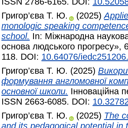
ISSN 2786-6165. DOI:
10.52058
Григор’єва Т. Ю.
(2025)
Applie
monologic speaking competence 
school.
In: Міжнародна наукова
основа людського прогресу», 6
118. DOI:
10.64076/iedc251206
Григор’єва Т. Ю.
(2025)
Викори
формування англомовної комп
основної школи.
Інноваційна пе
ISSN 2663-6085. DOI:
10.32782
Григор’єва Т. Ю.
(2025)
The c
and its pedagogical potential in