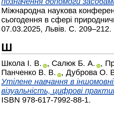
позначення допомоги засобами
Міжнародна наукова конференц
сьогодення в сфері природничи
07.03.2025, Львів. С. 209–212.
Ш
Школа І. В.
,
Салюк Б. А.
,
Пр
Панченко В. В.
,
Дуброва О. В
Утілене навчання в іншомовні
візуальність, цифрові практи
ISBN 978-617-7992-88-1.