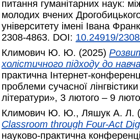
питання гуманітарних наук: мі
молодих вчених Дрогобицького
університету імені Івана Франк
2308-4863. DOI:
10.24919/2308
Климович Ю. Ю.
(2025)
Розвит
холістичного підходу до навча
практична Інтернет-конференц
проблеми сучасної лінгвістики
літератури», 3 лютого – 9 люто
Климович Ю. Ю.
,
Ляшук А. Л.
(
Classroom through Four-Act Digit
науково-практична конференці