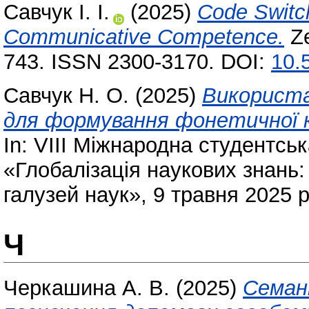
Савчук І. І.
(2025)
Code Switch
Communicative Competence.
Ze
743. ISSN 2300-3170. DOI:
10.
Савчук Н. О.
(2025)
Використа
для формування фонетичної к
In: VIII Міжнародна студентсь
«Глобалізація наукових знань:
галузей наук», 9 травня 2025 р
Ч
Черкашина А. В.
(2025)
Семан