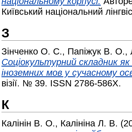
національному корпусі.
Авторе
Київський національний лінгві
З
Зінченко О. С.
,
Папіжук В. О.
,
Соціокультурний складник як
іноземних мов у сучасному ос
візії. № 39. ISSN 2786-586X.
К
Калінін В. О.
,
Калініна Л. В.
(2