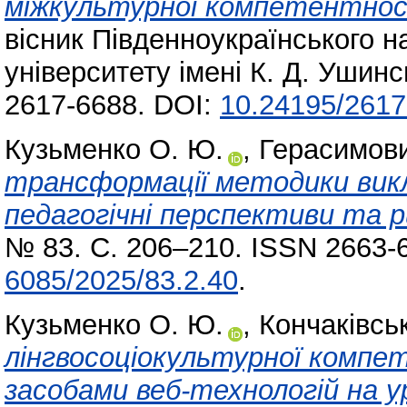
міжкультурної компетентнос
вісник Південноукраїнського н
університету імені К. Д. Ушин
2617-6688. DOI:
10.24195/2617
Кузьменко О. Ю.
,
Герасимови
трансформації методики викл
педагогічні перспективи та р
№ 83. С. 206–210. ISSN 2663-
6085/2025/83.2.40
.
Кузьменко О. Ю.
,
Кончаківсь
лінгвосоціокультурної компе
засобами веб-технологій на ур