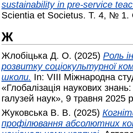
sustainability in pre-service te
Scientia et Societus. Т. 4, № 1
Ж
Жлобіцька Д. О.
(2025)
Роль і
розвитку соціокультурної ко
школи.
In: VIII Міжнародна ст
«Глобалізація наукових знань:
галузей наук», 9 травня 2025 р
Жуковська В. В.
(2025)
Когні
профілювання абсолютних ко