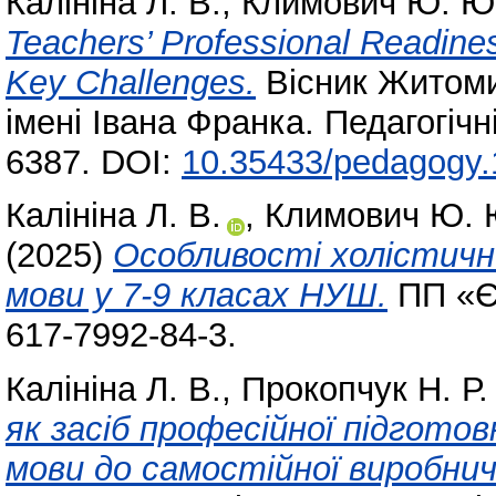
Калініна Л. В.
,
Климович Ю. Ю
Teachers’ Professional Readine
Key Challenges.
Вісник Житоми
імені Івана Франка. Педагогічн
6387. DOI:
10.35433/pedagogy.
Калініна Л. В.
,
Климович Ю. 
(2025)
Особливості холістично
мови у 7-9 класах НУШ.
ПП «Є
617-7992-84-3.
Калініна Л. В.
,
Прокопчук Н. Р.
як засіб професійної підгото
мови до самостійної виробнич