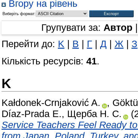
Вгору на рівень
Виберіть формат:
Групувати за:
Автор
Перейти до:
K
|
В
|
Г
|
Д
|
Ж
|
З
Кількість ресурсів:
41
.
K
Kałdonek-Crnjaković A.
,
Göktü
Díaz-Prada E.
,
Щерба Н. С.
(
Service Teachers Feel Ready t
from Japan, Poland, Turkey, and