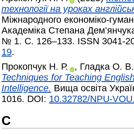
технології на уроках англійсь
Міжнародного економіко-гумані
Академіка Степана Дем’янчука.
№ 1. С. 126–133. ISSN 3041-2
19
.
Прокопчук Н. Р.
,
Гладка О. В.
Techniques for Teaching English
Intelligence.
Вища освіта Україн
1016. DOI:
10.32782/NPU-VOU.
С