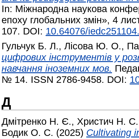
In: Міжнародна наукова конфе
епоху глобальних змін», 4 лис
107. DOI:
10.64076/iedc251104
Гульчук Б. Л.
,
Лісова Ю. О.
,
Па
цифрових інструментів у роз
навчання іноземних мов.
Педаг
№ 14. ISSN 2786-9458. DOI:
1
Д
Дмітренко Н. Є.
,
Христич Н. С.
Бодик О. С.
(2025)
Cultivating 