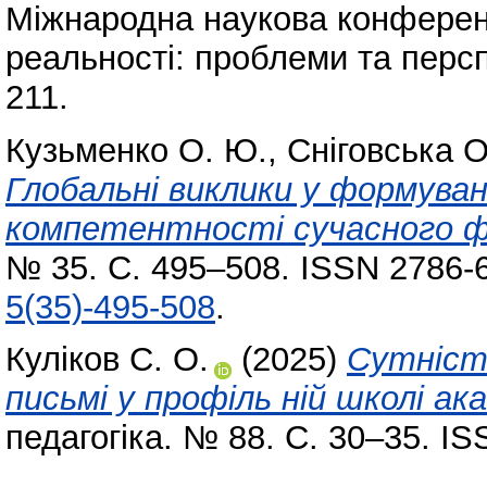
Міжнародна наукова конференц
реальності: проблеми та персп
211.
Кузьменко О. Ю.
,
Сніговська О
Глобальні виклики у формуван
компетентності сучасного ф
№ 35. С. 495–508. ISSN 2786-
5(35)-495-508
.
Куліков С. О.
(2025)
Сутніст
письмі у профіль ній школі ак
педагогіка. № 88. С. 30–35. I