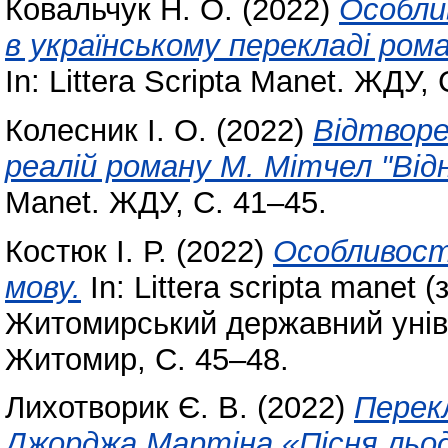
Ковальчук Н. О.
(2022)
Особли
в українському перекладі рома
In: Littera Scripta Manet. ЖДУ, 
Колесник І. О.
(2022)
Відтворе
реалій роману М. Мітчел "Відн
Manet. ЖДУ, С. 41–45.
Костюк І. Р.
(2022)
Особливості
мову.
In: Littera scripta manet
Житомирський державний уніве
Житомир, С. 45–48.
Лихотворик Є. В.
(2022)
Перекл
Джорджа Мартіна «Пісня льод