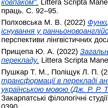
ковпаком".
Littera Scripta Man
праць. С. 92–95.
Полховська М. В.
(2022)
Функц
існування у ранньоновоанглійс
перспективи лінгвістичних до
Прищепа Ю. А.
(2022)
Загальн
перекладу.
Littera Scripta Man
Пушкар Т. М.
,
Поліщук Л. П.
(2
трансформації в перекладі ан
українською мовою (Дж. Р. Р. 
Закарпатські філологічні студі
0390.