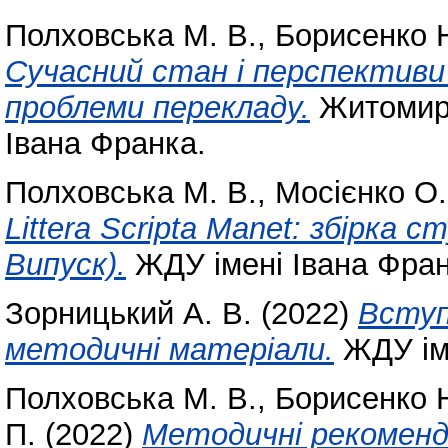
Полховська М. В.
,
Борисенко Н
Сучасний стан і перспективи
проблеми перекладу.
Житомирс
Івана Франка.
Полховська М. В.
,
Мосієнко О.
Littera Scripta Manet: збірка 
Випуск).
ЖДУ імені Івана Фран
Зорницький А. В.
(2022)
Вступ
методичні матеріали.
ЖДУ ім.
Полховська М. В.
,
Борисенко Н
П.
(2022)
Методичні рекоменда