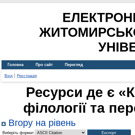
ЕЛЕКТРОН
ЖИТОМИРСЬК
УНІВ
Головна
Про сайт
Перегляд
Вхід
Реєстрація
Ресурси де є «
філології та пер
Вгору на рівень
Виберіть формат: