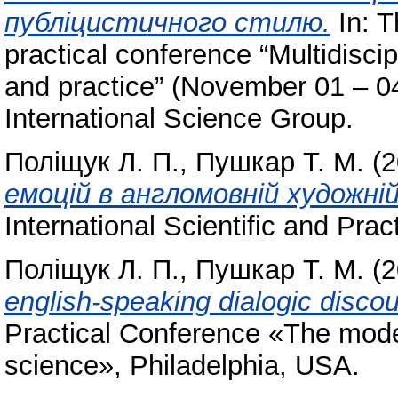
публіцистичного стилю.
In: T
practical conference “Multidiscip
and practice” (November 01 – 
International Science Group.
Поліщук Л. П.
,
Пушкар Т. М.
(2
емоцій в англомовній художні
International Scientific and Prac
Поліщук Л. П.
,
Пушкар Т. М.
(2
english-speaking dialogic discou
Practical Conference «The mode
science», Philadelphia, USA.