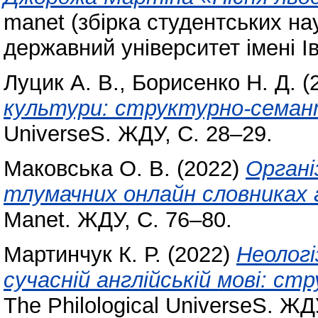
manet (збірка студентських н
державний університет імені І
Луцик А. В.
,
Борисенко Н. Д.
(
культури: структурно-семан
UniverseS. ЖДУ, С. 28–29.
Маковська О. В.
(2022)
Органі
тлумачних онлайн словниках а
Manet. ЖДУ, С. 76–80.
Мартинчук К. Р.
(2022)
Неологі
сучасній англійській мові: с
The Philological UniverseS. ЖД