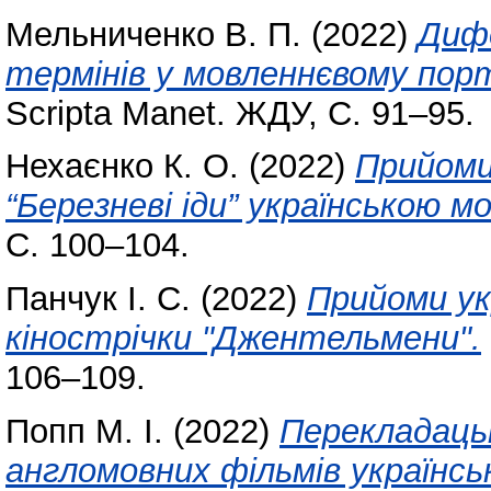
Мельниченко В. П.
(2022)
Дифе
термінів у мовленнєвому пор
Scripta Manet. ЖДУ, С. 91–95.
Нехаєнко К. О.
(2022)
Прийоми
“Березневі іди” українською м
С. 100–104.
Панчук І. С.
(2022)
Прийоми ук
кінострічки "Джентельмени".
106–109.
Попп М. І.
(2022)
Перекладацьк
англомовних фільмів українс