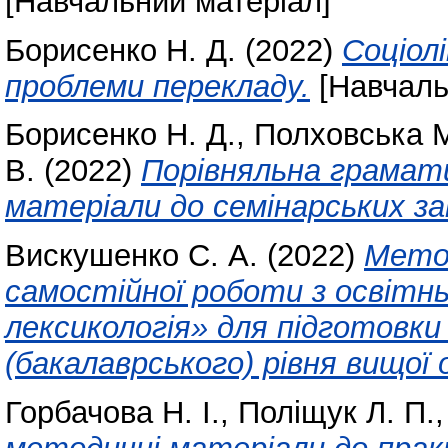
[Навчальний матеріал]
Борисенко Н. Д.
(2022)
Соціол
проблеми перекладу.
[Навчаль
Борисенко Н. Д.
,
Полховська М
В.
(2022)
Порівняльна грамат
матеріали до семінарських з
Вискушенко С. А.
(2022)
Метод
самостійної роботи з освітн
лексикологія» для підготовки
(бакалаврського) рівня вищої 
Горбачова Н. І.
,
Поліщук Л. П.