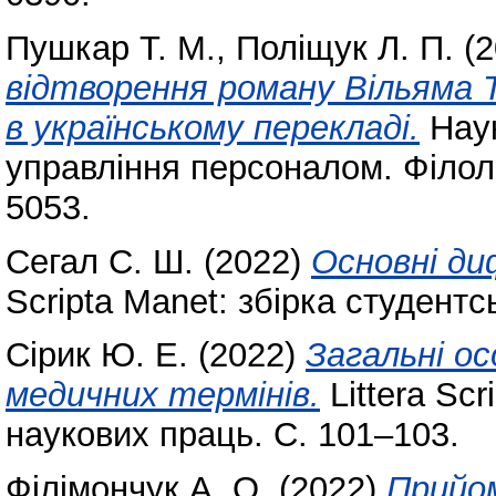
Пушкар Т. М.
,
Поліщук Л. П.
(2
відтворення роману Вільяма
в українському перекладі.
Наук
управління персоналом. Філоло
5053.
Сегал С. Ш.
(2022)
Основні ди
Scripta Manet: збірка студентс
Сірик Ю. Е.
(2022)
Загальні ос
медичних термінів.
Littera Scr
наукових праць. С. 101–103.
Філімончук А. О.
(2022)
Прийом