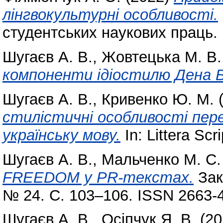
лінгвокультурні особливості.
студентських наукових праць. 
Шугаєв А. В.
,
Жовтецька М. В.
компоненти ідіостилю Дена Б
Шугаєв А. В.
,
Кривенко Ю. М.
(
стилістичні особливості пере
українську мову.
In: Littera Scr
Шугаєв А. В.
,
Мальченко М. С.
FREEDOM у PR-текстах.
Зака
№ 24. С. 103–106. ISSN 2663-
Шугаєв А. В.
,
Осіпчук Я. В.
(20