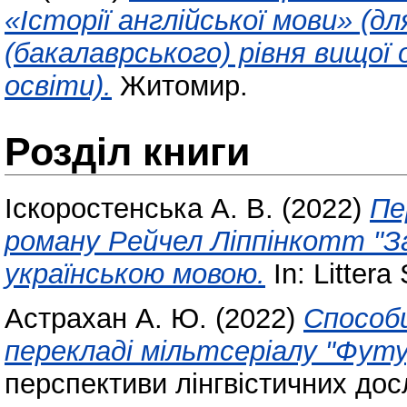
«Історії англійської мови» (д
(бакалаврського) рівня вищої
освіти).
Житомир.
Розділ книги
Іскоростенська А. В.
(2022)
Пе
роману Рейчел Ліппінкотт "За
українською мовою.
In: Littera
Астрахан А. Ю.
(2022)
Способи
перекладі мільтсеріалу "Фут
перспективи лінгвістичних до