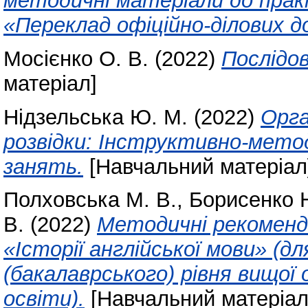
методичні матеріали до прак
«Переклад офіційно-ділових д
Мосієнко О. В.
(2022)
Послідо
матеріал]
Нідзельська Ю. М.
(2022)
Орга
розвідки: Інструктивно-мето
занять.
[Навчальний матеріал
Полховська М. В.
,
Борисенко Н
В.
(2022)
Методичні рекоменда
«Історії англійської мови» (д
(бакалаврського) рівня вищої
освіти).
[Навчальний матеріал