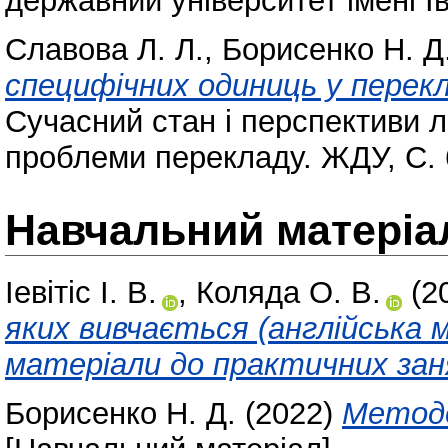
державний університет імені І
Славова Л. Л.
,
Борисенко Н. Д
специфічних одиниць у перек
Сучасний стан і перспективи л
проблеми перекладу. ЖДУ, С. 
Навчальний матеріа
Іевітіс І. В.
,
Коляда О. В.
(2
яких вивчається (англійська 
матеріали до практичних зан
Борисенко Н. Д.
(2022)
Методо