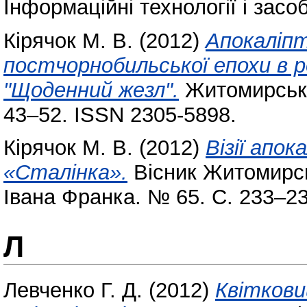
Інформаційні технології і засо
Кірячок М. В.
(2012)
Апокаліп
постчорнобильської епохи в р
"Щоденний жезл".
Житомирські 
43–52. ISSN 2305-5898.
Кірячок М. В.
(2012)
Візії апок
«Сталінка».
Вісник Житомирсь
Івана Франка. № 65. С. 233–2
Л
Левченко Г. Д.
(2012)
Квіткови