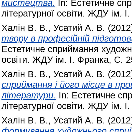
мистецтва.
In: Естетичне спр
літературної освіти. ЖДУ ім. І
Халін В. В.
,
Усатий А. В.
(2012
твору в професійній підготов
Естетичне сприймання художніх
освіти. ЖДУ ім. І. Франка, С. 
Халін В. В.
,
Усатий А. В.
(2012
сприймання і його місце в проц
літератури.
In: Естетичне спр
літературної освіти. ЖДУ ім. І
Халін В. В.
,
Усатий А. В.
(2012
формування художнього спри