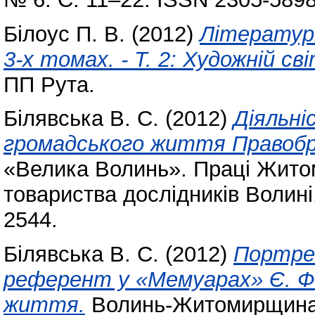
Білоус П. В.
(2012)
Літературн
3-х томах. - Т. 2: Художній св
ПП Рута.
Білявська В. С.
(2012)
Діяльні
громадського життя Правобре
«Велика Волинь». Праці Жито
товариства дослідників Волині.
2544.
Білявська В. С.
(2012)
Портре
референт у «Мемуарах» Є. Фе
життя.
Волинь-Житомирщина. 