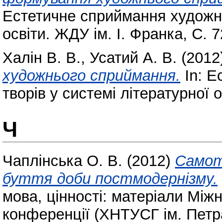
Естетичне сприймання художніх
освіти. ЖДУ ім. І. Франка, С. 
Халін В. В.
,
Усатий А. В.
(2012
художнього сприймання.
In: Е
творів у системі літературної 
Ч
Чаплінська О. В.
(2012)
Самот
буття доби постмодернізму.
мова, цінності: матеріали Між
конференції (ХНТУСГ ім. Петр