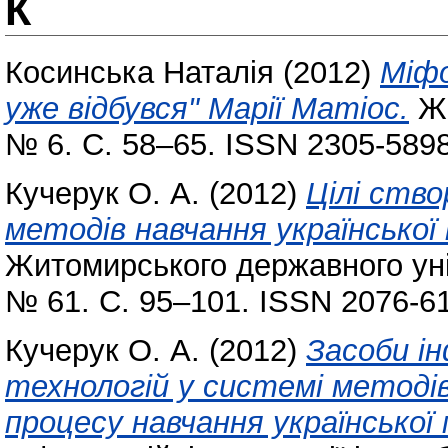
К
Косинська Наталія
(2012)
Міфо
уже відбувся" Марії Матіос.
Жи
№ 6. С. 58–65. ISSN 2305-5898
Кучерук О. А.
(2012)
Цілі ств
методів навчання української 
Житомирського державного уні
№ 61. С. 95–101. ISSN 2076-6
Кучерук О. А.
(2012)
Засоби і
технологій у системі методі
процесу навчання української