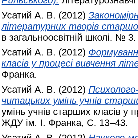
Рильського).
Літературознавчі 
Усатий А. В.
(2012)
Закономір
літературних творів старшо
в загальноосвітній школі. № 3.
Усатий А. В.
(2012)
Формуванн
класів у процесі вивчення лі
Франка.
Усатий А. В.
(2012)
Психолого-
читацьких умінь учнів старши
умінь учнів старших класів у п
ЖДУ ім. І. Франка, С. 13–43.
Усатий А. В.
(2012)
Науково-м