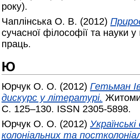
року).
Чаплінська О. В.
(2012)
Природ
сучасної філософії та науки у 
праць.
Ю
Юрчук О. О.
(2012)
Гетьман І
дискурс у літературі.
Житомир
С. 125–130. ISSN 2305-5898.
Юрчук О. О.
(2012)
Українські
колоніальних та постколоніа