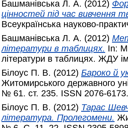
Башманівська Л. А.
(2012)
Фор
цінностей під час вивчення т
Всеукраїнська науково-практи
Башманівська Л. А.
(2012)
Мет
літератури в таблицях.
In: М
літератури в таблицях. ЖДУ ім.
Білоус П. В.
(2012)
Бароко й у
Житомирського державного уні
№ 61. ст. 235. ISSN 2076-6173
Білоус П. В.
(2012)
Тарас Шевч
література. Пролегомени.
Жит
№ 6. С. 11–22. ISSN 2305-5898