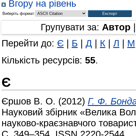
Вгору на рівень
Виберіть формат:
Групувати за:
Автор
Перейти до:
Є
|
Б
|
Д
|
К
|
Л
|
М
Кількість ресурсів:
55
.
Є
Єршов В. О.
(2012)
Г. Ф. Бонд
Науковий збірник «Велика Во
науково-краєзнавчого товарист
С. 349–354. ISSN 2220-2544.