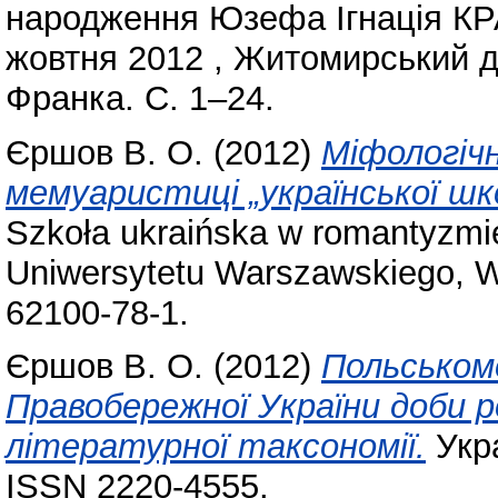
народження Юзефа Ігнація КР
жовтня 2012 , Житомирський де
Франка. С. 1–24.
Єршов В. О.
(2012)
Міфологіч
мемуаристиці „української шк
Szkoła ukraińska w romantyzm
Uniwersytetu Warszawskiego, W
62100-78-1.
Єршов В. О.
(2012)
Польськом
Правобережної України доби р
літературної таксономії.
Укра
ISSN 2220-4555.