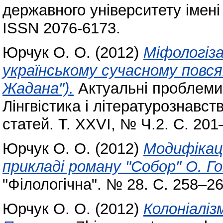
державного університету імені
ISSN 2076-6173.
Юрчук О. О.
(2012)
Міфологіза
українському сучасному повся
Жадана").
Актуальні проблеми 
Лінгвістика і літературознавст
статей. Т. XXVI, № Ч.2. С. 201
Юрчук О. О.
(2012)
Модифікац
прикладі роману "Собор" О. Го
"Філологічна". № 28. С. 258–2
Юрчук О. О.
(2012)
Колоніалізм