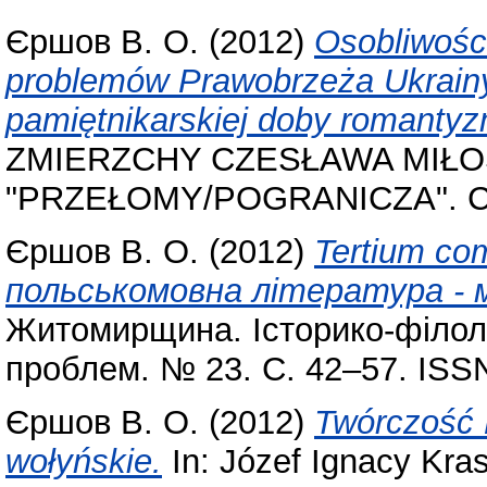
Єршов В. О.
(2012)
Osobliwośc
problemów Prawobrzeża Ukrainy 
pamiętnikarskiej doby romanty
ZMIERZCHY CZESŁAWA MIŁOS
"PRZEŁOMY/POGRANICZA". С.
Єршов В. О.
(2012)
Tertium co
польськомовна література - м
Житомирщина. Історико-філоло
проблем. № 23. С. 42–57. ISS
Єршов В. О.
(2012)
Twórczość 
wołyńskie.
In: Józef Ignacy Kra