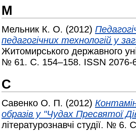
М
Мельник К. О.
(2012)
Педагогіч
педагогічних технологій у заг
Житомирського державного уні
№ 61. С. 154–158. ISSN 2076-
С
Савенко О. П.
(2012)
Контамін
образів у "Чудах Пресвятої Ді
літературознавчі студії. № 6. 