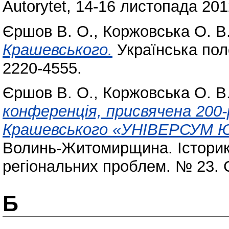
Autorytet, 14-16 листопада 20
Єршов В. О.
,
Коржовська О. В
Крашевського.
Українська пол
2220-4555.
Єршов В. О.
,
Коржовська О. В
конференція, присвячена 200-
Крашевського «УНІВЕРСУМ 
Волинь-Житомирщина. Історико
регіональних проблем. № 23. 
Б