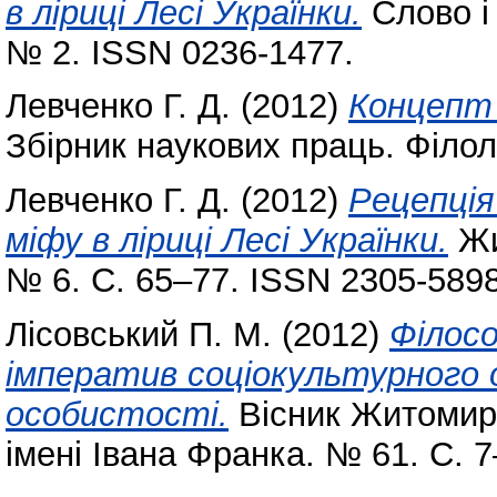
в ліриці Лесі Українки.
Слово і
№ 2. ISSN 0236-1477.
Левченко Г. Д.
(2012)
Концепт 
Збірник наукових праць. Філоло
Левченко Г. Д.
(2012)
Рецепція
міфу в ліриці Лесі Українки.
Жи
№ 6. С. 65–77. ISSN 2305-5898
Лісовський П. М.
(2012)
Філос
імператив соціокультурного 
особистості.
Вісник Житомирс
імені Івана Франка. № 61. С. 