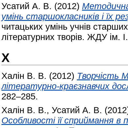
Усатий А. В.
(2012)
Методична
умінь старшокласників і їх р
читацьких умінь учнів старших
літературних творів. ЖДУ ім. І
Х
Халін В. В.
(2012)
Творчість М
літературно-краєзнавчих дос
282–285.
Халін В. В.
,
Усатий А. В.
(2012
Особливості її сприймання в 