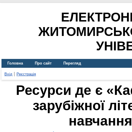
ЕЛЕКТРОН
ЖИТОМИРСЬК
УНІВ
Головна
Про сайт
Перегляд
Вхід
Реєстрація
Ресурси де є «Ка
зарубіжної літ
навчання»