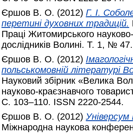
Єршов В. О.
(2012)
Г. І. Собол
перетині духовних традицій.
Праці Житомирського науково-
дослідників Волині. Т. 1, № 47
Єршов В. О.
(2012)
Імагологіч
польськомовній літературі В
Науковий збірник «Велика Во
науково-краєзнавчого товариств
С. 103–110. ISSN 2220-2544.
Єршов В. О.
(2012)
Універсум
Міжнародна наукова конференц