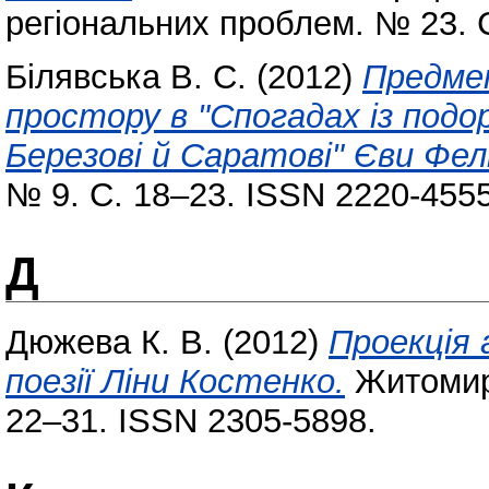
регіональних проблем. № 23. 
Білявська В. С.
(2012)
Предме
простору в "Спогадах із подо
Березові й Саратові" Єви Фелі
№ 9. С. 18–23. ISSN 2220-4555
Д
Дюжева К. В.
(2012)
Проекція 
поезії Ліни Костенко.
Житомирс
22–31. ISSN 2305-5898.