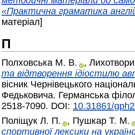
методичні матеріали до само
«Практична граматика англій
матеріал]
П
Полховська М. В.
,
Лихотворик
та відтворення ідіостилю ав
вісник Чернівецького націонал
Федьковича. Германська філол
2518-7090. DOI:
10.31861/gph2
Поліщук Л. П.
,
Пушкар Т. М.
спортивної лексики на українс