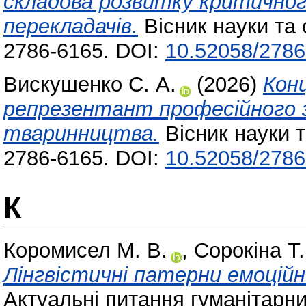
складова розвитку критичног
перекладачів.
Вісник науки та 
2786-6165. DOI:
10.52058/2786
Вискушенко С. А.
(2026)
Кон
репрезентант професійного зн
тваринництва.
Вісник науки т
2786-6165. DOI:
10.52058/2786
К
Коромисел М. В.
,
Сорокіна Т.
Лінгвістичні патерни емоційної
Актуальні питання гуманітарни