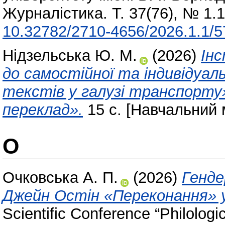
Журналістика. Т. 37(76), № 1.
10.32782/2710-4656/2026.1.1/5
Нідзельська Ю. М.
(2026)
Ін
до самостійної та індивідуал
текстів у галузі транспорту
переклад».
15 с. [Навчальний 
О
Очковська А. П.
(2026)
Генде
Джейн Остін «Переконання» 
Scientific Conference “Philologi