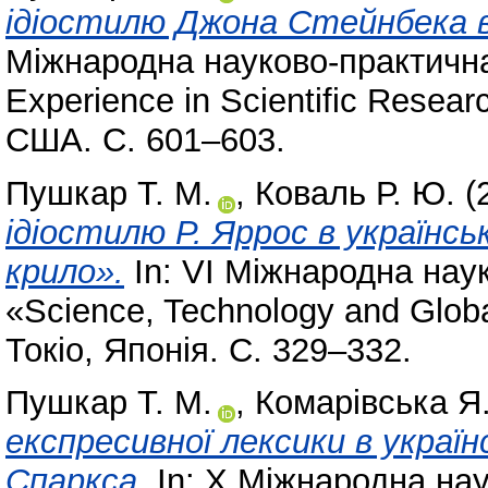
ідіостилю Джона Стейнбека в
Міжнародна науково-практична
Experience in Scientific Resear
США. С. 601–603.
Пушкар Т. М.
,
Коваль Р. Ю.
(
ідіостилю Р. Яррос в українс
крило».
In: VI Міжнародна нау
«Science, Technology and Globa
Токіо, Японія. С. 329–332.
Пушкар Т. М.
,
Комарівська Я.
експресивної лексики в украї
Спаркса.
In: X Міжнародна на