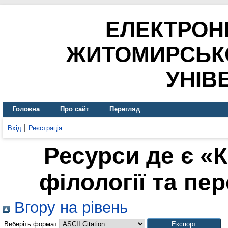
ЕЛЕКТРОН
ЖИТОМИРСЬК
УНІВ
Головна
Про сайт
Перегляд
Вхід
Реєстрація
Ресурси де є «
філології та пер
Вгору на рівень
Виберіть формат: