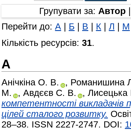
Групувати за:
Автор
Перейти до:
А
|
Б
|
В
|
К
|
Л
|
М
Кількість ресурсів:
31
.
А
Анічкіна О. В.
,
Романишина Л
М.
,
Авдєєв С. В.
,
Лисецька 
компетентності викладачів п
цілей сталого розвитку.
Освіт
28–38. ISSN 2227-2747. DOI:
1