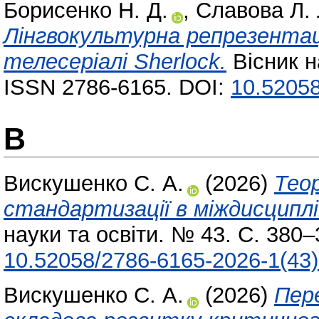
Борисенко Н. Д.
,
Славова Л. 
Лінгвокультурна репрезентац
телесеріалі Sherlock.
Вісник н
ISSN 2786-6165. DOI:
10.52058
В
Вискушенко С. А.
(2026)
Теор
стандартизації в міждисциплі
науки та освіти. № 43. С. 380
10.52058/2786-6165-2026-1(43)
Вискушенко С. А.
(2026)
Пер