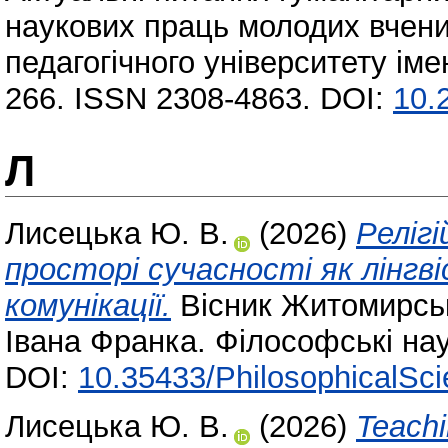
наукових праць молодих вчен
педагогічного університету іме
266. ISSN 2308-4863. DOI:
10.
Л
Лисецька Ю. В.
(2026)
Реліг
просторі сучасності як лінгв
комунікації.
Вісник Житомирськ
Івана Франка. Філософські нау
DOI:
10.35433/PhilosophicalSci
Лисецька Ю. В.
(2026)
Teachi