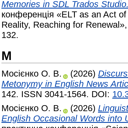
Memories in SDL Trados Studio
конференція «ELT as an Act of 
Reality, Reaching for Renewal»,
132.
М
Мосієнко О. В.
(2026)
Discurs
Metonymy in English News Artic
142. ISSN 3041-1564. DOI:
10.
Мосієнко О. В.
(2026)
Linguis
English Occasional Words into U