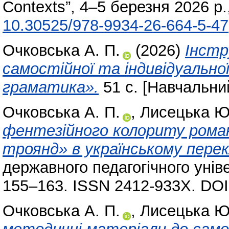
Contexts”, 4–5 березня 2026 р.
10.30525/978-9934-26-664-5-47
Очковська А. П.
(2026)
Інстр
самостійної та індивідуально
граматика».
51 с. [Навчальни
Очковська А. П.
,
Лисецька Ю
фентезійного колориту роман
троянд» в українському перек
державного педагогічного уніве
155–163. ISSN 2412-933Х. DO
Очковська А. П.
,
Лисецька Ю