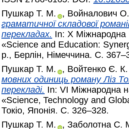
Пушкар Т. М.
,
Войналович О.
граматичної складової роман
перекладах.
In: X Міжнародна
«Science and Education: Synerg
р., Берлін, Німеччина. С. 367–
Пушкар Т. М.
,
Войтенко Є. К.
мовних одиниць роману Ліз Т
перекладі.
In: VI Міжнародна 
«Science, Technology and Globa
Токіо, Японія. С. 326–328.
Пушкар Т. М.
,
Заболотна С. 