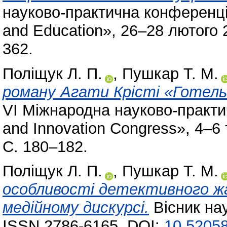
науково-практична конференція
and Education», 26–28 лютого 
362.
Поліщук Л. П.
,
Пушкар Т. М.
роману Агати Крісті «Готель
VI Міжнародна науково-практи
and Innovation Congress», 4–6 
С. 180–182.
Поліщук Л. П.
,
Пушкар Т. М.
особливості детективного жа
медійному дискурсі.
Вісник нау
ISSN 2786-6165. DOI:
10.52058