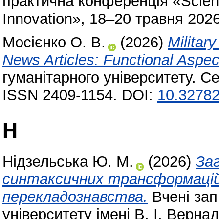
практична конференція «Scienc
Innovation», 18–20 травня 2026
Мосієнко О. В.
(2026)
Militar
News Articles: Functional Aspec
гуманітарного університету. Се
ISSN 2409-1154. DOI:
10.32782
Н
Нідзельська Ю. М.
(2026)
За
синтаксичних трансформацій
перекладознавства.
Вчені зап
університету імені В. І. Вернад