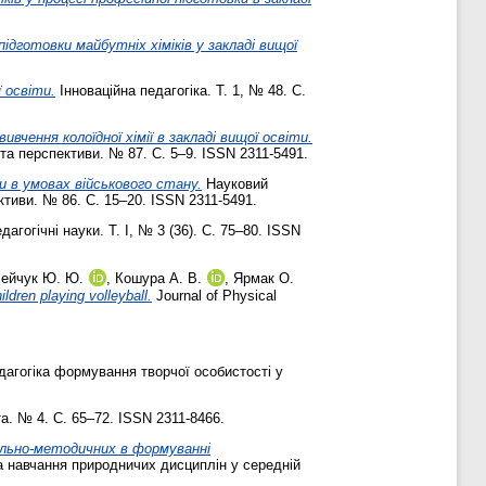
дготовки майбутніх хіміків у закладі вищої
 освіти.
Інноваційна педагогіка. Т. 1, № 48. С.
вчення колоїдної хімії в закладі вищої освіти.
та перспективи. № 87. С. 5–9. ISSN 2311-5491.
ти в умовах військового стану.
Науковий
ктиви. № 86. С. 15–20. ISSN 2311-5491.
агогічні науки. Т. I, № 3 (36). С. 75–80. ISSN
ейчук Ю. Ю.
,
Кошура А. В.
,
Ярмак О.
ldren playing volleyball.
Journal of Physical
агогіка формування творчої особистості у
та. № 4. С. 65–72. ISSN 2311-8466.
льно-методичних в формуванні
 навчання природничих дисциплін у середній