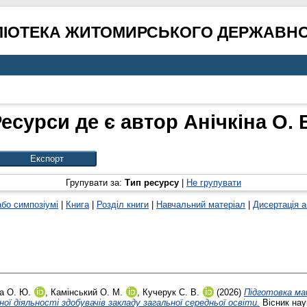
ЛІОТЕКА ЖИТОМИРСЬКОГО ДЕРЖАВНО
есурси де є автор
Анічкіна О. 
Групувати за:
Тип ресурсу
|
Не групувати
або симпозіумі
|
Книга
|
Розділ книги
|
Навчальний матеріал
|
Дисертація 
а О. Ю.
,
Камінський О. М.
,
Кучерук С. В.
(2026)
Підготовка ма
 діяльності здобувачів закладу загальної середньої освіти.
Вісник нау