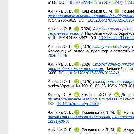
6165. DOI:
10.52058/2786-6165-2026-5(47)-3278-
Анічкіна О. В.
,
Камінський О. М.
,
Роман
громадянських компетентностей майбутніх фах
ISSN 2786-6025. DOI:
10.52058/2786-6025-2026-
Анічкіна О. В.
(2026)
Функціонально-орієнт
ступеневої освіти.
Науковий часопис Українськ
5–10. ISSN 3083-5682. DOI:
10.31392/UDU-nc.se
Анічкіна О. В.
(2026)
Наступність формуван
Кременецької обласної гуманітарно-педагогічно
2026-22.16
.
Анічкіна О. В.
(2026)
Структурно-функціона
професійної компетентності.
Науковий вісник
6688. DOI:
10.24195/2617-6688-2026-2-2
.
Анічкіна О. В.
(2026)
Трансформація профес
освіта України. № 100. С. 85–95. ISSN 2078-10
Кучерук С. В.
,
Камінський О. М.
,
Денисю
by ilmenite alkaline leaching with potassium hydr
DOI:
10.18257/raccefyn.3579
.
Анічкіна О. В.
,
Романишина Л. М.
,
Чумак
викладачів природничих дисциплін у контексті
1(191)-28-38
.
Анічкіна О. В.
,
Романишина Л. М.
,
Авдє