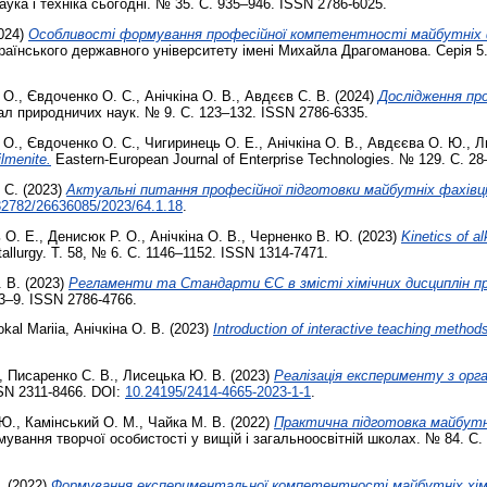
ука і техніка сьогодні. № 35. С. 935–946. ISSN 2786-6025.
024)
Особливості формування професійної компетентності майбутніх фа
аїнського державного університету імені Михайла Драгоманова. Серія 5. П
 О.
,
Євдоченко О. С.
,
Анічкіна О. В.
,
Авдєєв С. В.
(2024)
Дослідження пр
л природничих наук. № 9. С. 123–132. ISSN 2786-6335.
 О.
,
Євдоченко О. С.
,
Чигиринець О. Е.
,
Анічкіна О. В.
,
Авдєєва О. Ю.
,
Л
ilmenite.
Eastern-European Journal of Enterprise Technologies. № 129. С. 2
 С.
(2023)
Актуальні питання професійної підготовки майбутніх фахівці
32782/26636085/2023/64.1.18
.
 О. Е.
,
Денисюк Р. О.
,
Анічкіна О. В.
,
Черненко В. Ю.
(2023)
Kinetics of a
allurgy. Т. 58, № 6. С. 1146–1152. ISSN 1314-7471.
 В.
(2023)
Регламенти та Стандарти ЄС в змісті хімічних дисциплін пр
 3–9. ISSN 2786-4766.
kal Mariia
,
Анічкіна О. В.
(2023)
Introduction of interactive teaching method
,
Писаренко С. В.
,
Лисецька Ю. В.
(2023)
Реалізація експерименту з орг
SSN 2311-8466. DOI:
10.24195/2414-4665-2023-1-1
.
 Ю.
,
Камінський О. М.
,
Чайка М. В.
(2022)
Практична підготовка майбутні
ування творчої особистості у вищій і загальноосвітній школах. № 84. С.
.
(2022)
Формування експериментальної компетентності майбутніх хімікі