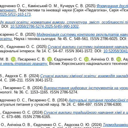
вдоченко О. С.
,
Камінський О. М.
,
Кучерук С. В.
(2025)
Формування дослі
компонент.
Перспективи та інновації науки (Серія «Педагогіка», Серія «Пс
2025-5(51)-163-173
.
ду вищої освіти: нормативні вимоги, структура, зміст, особливості п
. DOI:
10.52058/2786-5274-2025-5(45)-990-1002
.
саренко С. В.
(2025)
Модернізація системи контролю результатів навча
 освіти.
Наука і техніка сьогодні. № 45. С. 548–561. ISSN 2786-6025. DOI
 Ю.
,
Євдоченко О. С.
(2025)
Сучасні виклики системи оцінювання навчаль
аціональні інтереси. № 14. С. 54–67. ISSN 3041-1572. DOI:
10.52058/3041
 М. В.
,
Писаренко С. В.
,
Євдоченко О. С.
,
Анічкіна О. В.
,
Ав
ю нікель-ітрієвого гранату.
Вісник Херсонського національного технічног
В.
,
Авдєєв С. В.
(2024)
Сучасні виклики хімічної освіти: взаємодія закла
4. С. 198–211. ISSN 3041-1572.
.
,
Писаренко С. В.
(2024)
Використання цифрових інструментів на уроках
хнології. № 36. С. 1153–1165. ISSN 2786-5274.
вдоченко О. С.
,
Писаренко С. В.
(2024)
Актуальні питання професійної п
ктуальні питання у сучасній науці. № 24. С. 684–697. ISSN 2786-6300.
.
,
Євдоченко О. С.
(2024)
Сучасні виклики традиційного навчання хімії в
. С. 673–686. ISSN 2786-6165.
 О.
,
Анічкіна О. В.
,
Євдоченко О. С.
,
Авдєєва О. Ю.
(2024)
Термодинамік