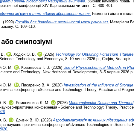
увати рівень підготовки майбутніх вчителів.
Збірник наукових праць "Р
рактичної конференції ХІV Карпишинські читання. С. 400–401.
дметні зв’язки в темі «Закон збереження маси».
Біологія і хімія в школі
.
(1999)
Досліди для доведення незмінності маси речовини.
Матеріали Вс
 закону. С. 109–110.
 або симпозіумі
 В.
,
Ходюк О. В.
(2026)
Technology for Obtaining Potassium Titanate 
Science, Technology and Economy», 8–10 липня 2026 р., Софія, Болгарія.
й О. М.
,
Ковальова Т. В.
(2026)
Use of Physicochemical Methods in Phar
ence and Technology: New Horizons of Development», 3–5 червня 2026 р.,
й О. М.
,
Писаренко В. А.
(2026)
Investigation of the Influence of Storag
ктична конференція «Science and Technology: Theory, Practice and Progres
. В.
,
Романишина Л. М.
(2026)
Macromolecular Design and Thermody
ауково-практична конференція «Science and Technology: Theory, Practice 
026
.
. В.
,
Дризик В. Ю.
(2026)
Агрофармакологія як чинник підвищення е
дна науково-практична конференція «Advanced Technologies in Scientific 
2026
.