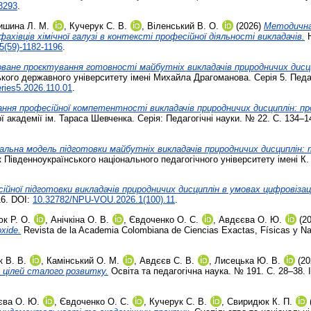
3293
.
ишина Л. М.
,
Кучерук С. В.
,
Віленський В. О.
(2026)
Методична
івців хімічної галузі в контексті професійної діяльності викладачів.
Н
5(59)-1182-1196
.
оване проєктування готовності майбутніх викладачів природничих дисци
ого державного університету імені Михайла Драгоманова. Серія 5. Педаго
ries5.2026.110.01
.
ня професійної компетентності викладачів природничих дисциплін: про
ї академії ім. Тараса Шевченка. Серія: Педагогічні науки. № 22. С. 134–
льна модель підготовки майбутніх викладачів природничих дисциплін:
 Південноукраїнського національного педагогічного університету імені К.
ійної підготовки викладачів природничих дисциплін в умовах цифровіза
16. DOI:
10.32782/NPU-VOU.2026.1(100).11
.
к Р. О.
,
Анічкіна О. В.
,
Євдоченко О. С.
,
Авдєєва О. Ю.
(2
oxide.
Revista de la Academia Colombiana de Ciencias Exactas, Físicas y Na
 В. В.
,
Камінський О. М.
,
Авдєєв С. В.
,
Лисецька Ю. В.
(20
 цілей сталого розвитку.
Освіта та педагогічна наука. № 191. С. 28–38.
єва О. Ю.
,
Євдоченко О. С.
,
Кучерук С. В.
,
Свиридюк К. П.