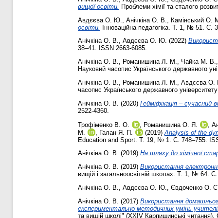
вищої освіти.
Проблеми хімії та сталого розвит
Авдєєва О. Ю.
,
Анічкіна О. В.
,
Камінський О. 
освіти.
Інноваційна педагогіка. Т. 1, № 51. С.
Анічкіна О. В.
,
Авдєєва О. Ю.
(2022)
Використа
38–41. ISSN 2663-6085.
Анічкіна О. В.
,
Романишина Л. М.
,
Чайка М. В.
Науковий часопис Українського державного унів
Анічкіна О. В.
,
Романишина Л. М.
,
Авдєєва О.
часопис Українського державного університету 
Анічкіна О. В.
(2020)
Гейміфікація – сучасний в
2522-4360.
Трофіменко В. О.
,
Романишина О. Я.
,
Ан
М.
,
Галан Я. П.
(2019)
Analysis of the dyn
Education and Sport. Т. 19, № 1. С. 748–755. I
Анічкіна О. В.
(2019)
На шляху до хімічної ста
Анічкіна О. В.
(2019)
Використання електронних 
вищій і загальноосвітній школах. Т. 1, № 64. С
Анічкіна О. В.
,
Авдєєва О. Ю.
,
Євдоченко О. С
Анічкіна О. В.
(2017)
Використання домашньог
експериментально-методичних умінь учителів 
та вищій школі" (ХХІV Карпишинські читання). 