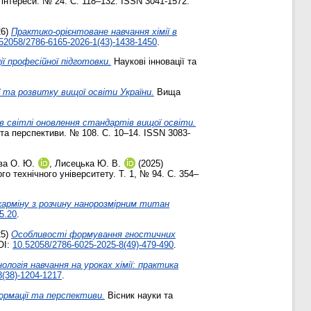
інтереси. № 24. С. 118–132. ISSN 3041-1572.
26)
Практико-орієнтоване навчання хімії в
52058/2786-6165-2026-1(43)-1438-1450
.
ії професійної підготовки.
Наукові інновації та
ї та розвитку вищої освіти України.
Вища
в світлі оновлення стандартів вищої освіти.
 та перспективи. № 108. С. 10–14. ISSN 3083-
ва О. Ю.
,
Лисецька Ю. В.
(2025)
о технічного університету. Т. 1, № 94. С. 354–
карміну з розчину нанорозмірним титан
25.20
.
25)
Особливості формування гностичних
OI:
10.52058/2786-6025-2025-8(49)-479-490
.
логія навчання на уроках хімії: практика
8(38)-1204-1217
.
ормації та перспективи.
Вісник науки та