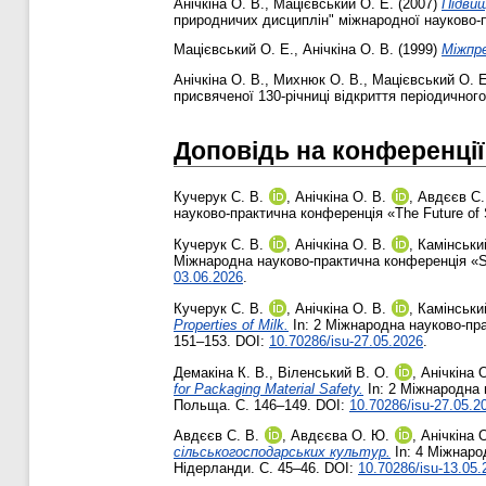
Анічкіна О. В.
,
Мацієвський О. Е.
(2007)
Підвищ
природничих дисциплін" міжнародної науково-п
Мацієвський О. Е.
,
Анічкіна О. В.
(1999)
Міжпре
Анічкіна О. В.
,
Михнюк О. В.
,
Мацієвський О. Е
присвяченої 130-річниці відкриття періодичного
Доповідь на конференції
Кучерук С. В.
,
Анічкіна О. В.
,
Авдєєв С.
науково-практична конференція «The Future of 
Кучерук С. В.
,
Анічкіна О. В.
,
Камінськи
Міжнародна науково-практична конференція «Sci
03.06.2026
.
Кучерук С. В.
,
Анічкіна О. В.
,
Камінськи
Properties of Milk.
In: 2 Міжнародна науково-пра
151–153. DOI:
10.70286/isu-27.05.2026
.
Демакіна К. В.
,
Віленський В. О.
,
Анічкіна О
for Packaging Material Safety.
In: 2 Міжнародна н
Польща. С. 146–149. DOI:
10.70286/isu-27.05.2
Авдєєв С. В.
,
Авдєєва О. Ю.
,
Анічкіна О
сільськогосподарських культур.
In: 4 Міжнаро
Нідерланди. С. 45–46. DOI:
10.70286/isu-13.05.