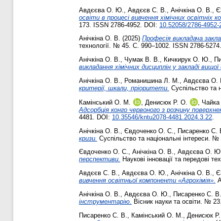
Авдєєва О. Ю.
,
Авдєєв С. В.
,
Анічкіна О. В.
,
Є
освіти в процесі вивчення хімічних освітніх 
173. ISSN 2786-4952. DOI:
10.52058/2786-4952-
Анічкіна О. В.
(2025)
Професія викладача закла
технології. № 45. С. 990–1002. ISSN 2786-5274
Анічкіна О. В.
,
Чумак В. В.
,
Кичкирук О. Ю.
,
Пи
викладання хімічних дисциплін у закладі вищої
Анічкіна О. В.
,
Романишина Л. М.
,
Авдєєва О.
критерії, шкали, пріоритети.
Суспільство та н
Камінський О. М.
,
Денисюк Р. О.
,
Чайка
Адсорбція конго червоного з розчину поверхне
4481. DOI:
10.35546/kntu2078-4481.2024.3.22
.
Анічкіна О. В.
,
Євдоченко О. С.
,
Писаренко С. 
кризи.
Суспільство та національні інтереси. № 
Євдоченко О. С.
,
Анічкіна О. В.
,
Авдєєва О. Ю
перспективи.
Наукові інновації та передові те
Авдєєв С. В.
,
Авдєєва О. Ю.
,
Анічкіна О. В.
,
Є
вивчення освітньої компоненти «Агрохімія».
А
Анічкіна О. В.
,
Авдєєва О. Ю.
,
Писаренко С. В
інструментарію.
Вісник науки та освіти. № 23
Писаренко С. В.
,
Камінський О. М.
,
Денисюк Р.