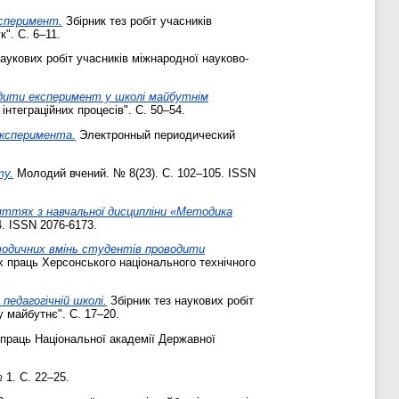
ксперимент.
Збірник тез робіт учасників
". С. 6–11.
аукових робіт учасників міжнародної науково-
дити експеримент у школі майбутнім
інтеграційних процесів". С. 50–54.
эксперимента.
Электронный периодический
ту.
Молодий вчений. № 8(23). С. 102–105. ISSN
ттях з навчальної дисципліни «Методика
4. ISSN 2076-6173.
тодичних вмінь студентів проводити
х праць Херсонського національного технічного
педагогічній школі.
Збірник тез наукових робіт
у майбутнє". С. 17–20.
праць Національної академії Державної
№ 1. С. 22–25.