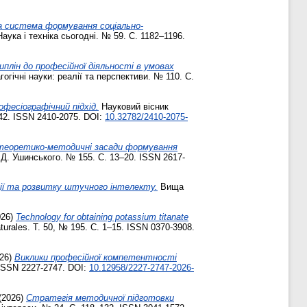
 система формування соціально-
аука і техніка сьогодні. № 59. С. 1182–1196.
плін до професійної діяльності в умовах
гічні науки: реалії та перспективи. № 110. С.
фесіографічний підхід.
Науковий вісник
142. ISSN 2410-2075. DOI:
10.32782/2410-2075-
 теоретико-методичні засади формування
 Д. Ушинського. № 155. С. 13–20. ISSN 2617-
ції та розвитку штучного інтелекту.
Вища
026)
Technology for obtaining potassium titanate
turales. Т. 50, № 195. С. 1–15. ISSN 0370-3908.
26)
Виклики професійної компетентності
 ISSN 2227-2747. DOI:
10.12958/2227-2747-2026-
(2026)
Стратегія методичної підготовки