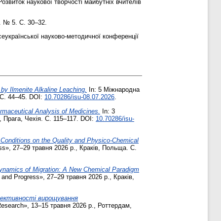
озвиток наукової творчості майбутніх вчителів
. № 5. С. 30–32.
еукраїнської науково-методичної конференції
by Ilmenite Alkaline Leaching.
In: 5 Міжнародна
 С. 44–45. DOI:
10.70286/isu-08.07.2026
.
maceutical Analysis of Medicines.
In: 3
 Прага, Чехія. С. 115–117. DOI:
10.70286/isu-
e Conditions on the Quality and Physico-Chemical
s», 27–29 травня 2026 р., Краків, Польща. С.
namics of Migration: A New Chemical Paradigm
and Progress», 27–29 травня 2026 р., Краків,
фективності вирощування
Research», 13–15 травня 2026 р., Роттердам,