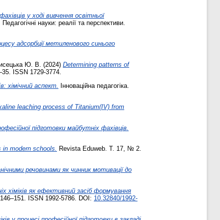
хівців у ході вивчення освітньої
едагогічні науки: реалії та перспективи.
оцесу адсорбції метиленового синього
исецька Ю. В.
(2024)
Determining patterns of
8–35. ISSN 1729-3774.
в: хімічний аспект.
Інноваційна педагогіка.
lkaline leaching process of Titanium(IV) from
офесійної підготовки майбутніх фахівців.
s in modern schools.
Revista Eduweb. Т. 17, № 2.
анічними речовинами як чинник мотивації до
х хіміків як ефективний засіб формування
 146–151. ISSN 1992-5786. DOI:
10.32840/1992-
в у процесі професійної підготовки в закладі