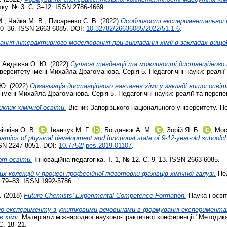
ку. № 3. С. 3–12. ISSN 2786-4669.
М.
,
Чайка М. В.
,
Писаренко С. В.
(2022)
Особливості експериментальної пі
 30–36. ISSN 2663-6085. DOI:
10.32782/26636085/2022/51.1.6
.
ння інтерактивного моделювання при викладанні хімії в закладах вищої
,
Авдєєва О. Ю.
(2022)
Сучасні тенденції та можливості дистанційного ви
ерситету імені Михайла Драгоманова. Серія 5. Педагогічні науки: реалії 
 Ю.
(2022)
Організація дистанційного навчання хімії у закладі вищої осві
імені Михайла Драгоманова. Серія 5. Педагогічні науки: реалії та перспе
иклик хімічної освіти.
Вісник Запорізького національного університету. Пед
ічкіна О. В.
,
Іванчук М. Г.
,
Богданюк А. М.
,
Зорій Я. Б.
,
Мос
amics of physical development and functional state of 9-12-year-old schoolchi
SSN 2247-8051. DOI:
10.7752/jpes.2019.01107
.
рт-освіти.
Інноваційна педагогіка. Т. 1, № 12. С. 9–13. ISSN 2663-6085.
колекцій у процесі професійної підготовки фахівців хімічної галузі.
Пед
. 79–83. ISSN 1992-5786.
.
(2018)
Future Chemists’ Experimental Competence Formation.
Наука і осві
о експерименту з ужитковими речовинами в формуванні експеримента
хімії.
Матеріали міжнародної науково-практичної конференції "Методика
С. 18–21.