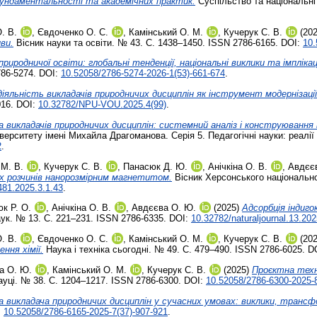
 фундаментальності та академічних практик.
Суспільство та національні 
. В.
,
Євдоченко О. С.
,
Камінський О. М.
,
Кучерук С. В.
(20
ви.
Вісник науки та освіти. № 43. С. 1438–1450. ISSN 2786-6165. DOI:
10.
риродничої освіти: глобальні тенденції, національні виклики та імплікац
786-5274. DOI:
10.52058/2786-5274-2026-1(53)-661-674
.
іяльність викладачів природничих дисциплін як інструмент модернізаці
016. DOI:
10.32782/NPU-VOU.2025.4(99)
.
 викладачів природничих дисциплін: системний аналіз і конструювання 
ерситету імені Михайла Драгоманова. Серія 5. Педагогічні науки: реалії
2
.
 М. В.
,
Кучерук С. В.
,
Панасюк Д. Ю.
,
Анічкіна О. В.
,
Авдєє
них розчинів нанорозмірним магнетитом.
Вісник Херсонського національног
481.2025.3.1.43
.
к Р. О.
,
Анічкіна О. В.
,
Авдєєва О. Ю.
(2025)
Адсорбція індиго
к. № 13. С. 221–231. ISSN 2786-6335. DOI:
10.32782/naturaljournal.13.20
. В.
,
Євдоченко О. С.
,
Камінський О. М.
,
Кучерук С. В.
(20
ння хімії.
Наука і техніка сьогодні. № 49. С. 479–490. ISSN 2786-6025. D
а О. Ю.
,
Камінський О. М.
,
Кучерук С. В.
(2025)
Проєктна техно
ауці. № 38. С. 1204–1217. ISSN 2786-6300. DOI:
10.52058/2786-6300-2025-
а викладача природничих дисциплін у сучасних умовах: виклики, трансф
:
10.52058/2786-6165-2025-7(37)-907-921
.