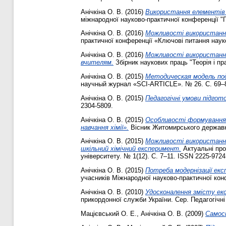
Анічкіна О. В.
(2016)
Використання елементів 
міжнародної науково-практичної конференції "П
Анічкіна О. В.
(2016)
Можливості використання 
практичної конференції «Ключові питання науко
Анічкіна О. В.
(2016)
Можливості використання
вчителям.
Збірник наукових праць "Теорія і пр
Анічкіна О. В.
(2015)
Методическая модель под
научный журнал «SCI‐ARTICLE». № 26. С. 69–
Анічкіна О. В.
(2015)
Педагогічні умови підгот
2304-5809.
Анічкіна О. В.
(2015)
Особливості формування 
навчання хімії».
Вісник Житомирського державног
Анічкіна О. В.
(2015)
Можливості використання
шкільний хімічний експеримент.
Актуальні про
університету. № 1(12). С. 7–11. ISSN 2225-9724
Анічкіна О. В.
(2015)
Потреба модернізації екс
учасників Міжнародної науково-практичної конф
Анічкіна О. В.
(2010)
Удосконалення змісту екс
прикордонної служби України. Сер. Педагогічні 
Мацієвський О. Е.
,
Анічкіна О. В.
(2009)
Самост