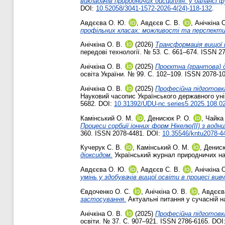
викладачів природничих дисциплін: у балансі
DOI:
10.52058/3041-1572-2026-4(24)-118-132
.
Авдєєва О. Ю.
,
Авдєєв С. В.
,
Анічкіна О
профільних класах: можливості та перспекти
Анічкіна О. В.
(2026)
Трансформація вищої п
передові технології. № 53. С. 661–674. ISSN 2
Анічкіна О. В.
(2025)
Проєктна (грантова) д
освіта України. № 99. С. 102–109. ISSN 2078-1
Анічкіна О. В.
(2025)
Професійна підготовка
Науковий часопис Українського державного унів
5682. DOI:
10.31392/UDU-nc.series5.2025.108.0
Камінський О. М.
,
Денисюк Р. О.
,
Чайка
Процеси сорбції іонних форм Нікелю(ІІ) з вод
360. ISSN 2078-4481. DOI:
10.35546/kntu2078-4
Кучерук С. В.
,
Камінський О. М.
,
Денисю
діоксидом.
Український журнал природничих нау
Авдєєва О. Ю.
,
Авдєєв С. В.
,
Анічкіна О
умінь у здобувачів вищої освіти в процесі вивче
Євдоченко О. С.
,
Анічкіна О. В.
,
Авдєєв
застосування.
Актуальні питання у сучасній н
Анічкіна О. В.
(2025)
Професійна підготовк
освіти. № 37. С. 907–921. ISSN 2786-6165. DOI