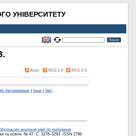
ГО УНІВЕРСИТЕТУ
В.
Atom
RSS 1.0
RSS 2.0
або Автореферат
|
Інше
|
Звіт
йбутнього вчителя хімії до подолання
ки та освіти. № 47. С. 3278–3293. ISSN 2786-