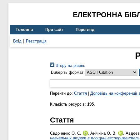
ЕЛЕКТРОННА БІБ
Головна
Про сайт
Перегляд
Вхід
Реєстрація
Р
Вгору на рівень
Виберіть формат:
Перейти до:
Стаття
|
Доповідь на конференції 
Кількість ресурсів:
195
.
Стаття
Євдоченко О. С.
,
Анічкіна О. В.
,
Авдєєв
навчальних втрат в площині експериментальної