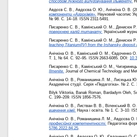
способом лужного вилуговування ільменіту.
На
Авдєєв С. В.
,
Авдєєва О. Ю.
,
Анічкіна О. В.
(2
компоненти «Агрохімія».
Науковий часопис Укр
№ 98. С. 14–18. ISSN 2311-5491.
Писаренко С. В.
,
Камінський О. М.
,
Денисюк Р.
поверхнею калій титанату.
Український журна
Писаренко С. В.
,
Камінський О. М.
,
Денисюк Р.
leaching Titanium(IV) from the Irshansky deposit 
Анічкіна О. В.
,
Камінський О. М.
,
Євдоченко О.
Т. 1, № 64. С. 92–95. ISSN 2663-6085. DOI:
10.
Писаренко С. В.
,
Камінський О. М.
,
Чигиринець
Ilmenite.
Journal of Chemical Technology and Met
Анічкіна О. В.
,
Романишина Л. М.
,
Лисецька Ю.
Академічні студії. Серія «Педагогіка». № 2. С.
Bilyk Viktoriia
,
Banak Roman
,
Bardadym Oleh
,
So
С. 199–209. ISSN 1856-7576.
Анічкіна О. В.
,
Листван В. В.
,
Віленський В. О.
вивчення хімії.
Наука і освіта. № 1. С. 3–10. I
Анічкіна О. В.
,
Романишина Л. М.
,
Авдєєва О.
професійної компетентності.
Педагогіка форм
5786.2022.84.25
.
Анічкіна О. В.
,
Авдєєва О. Ю.
,
Євдоченко О. С