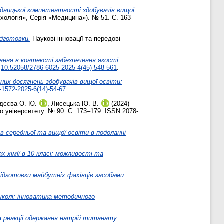
дницької компетентності здобувачів вищої
ихологія», Серія «Медицина»). № 51. С. 163–
ідготовки.
Наукові інновації та передові
ння в контексті забезпечення якості
:
10.52058/2786-6025-2025-4(45)-548-561
.
них досягнень здобувачів вищої освіти:
-1572-2025-6(14)-54-67
.
дєєва О. Ю.
,
Лисецька Ю. В.
(2024)
о університету. № 90. С. 173–179. ISSN 2078-
дів середньої та вищої освіти в подоланні
 хімії в 10 класі: можливості та
ідготовки майбутніх фахівців засобами
 школі: інноватика методичного
а реакції одержання натрій титанату