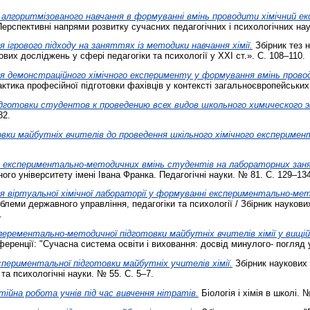
алгоритмізованого навчання в формуванні вмінь проводити хімічний е
ерспективні напрями розвитку сучасних педагогічних і психологічних наук
ігрового підходу на заняттях із методики навчання хімії.
Збірник тез н
вих досліджень у сфері педагогіки та психології у ХХІ ст.». С. 108–110.
 демонстраційного хімічного експерименту у формування вмінь прово
актика професійної підготовки фахівців у контексті загальноєвропейських 
готовки студентов к проведению всех видов школьного химического 
82.
овки майбутніх вчителів до проведення шкільного хімічного експеримен
експериментально-методичних вмінь студентів на лабораторних заня
о університету імені Івана Франка. Педагогічні науки. № 81. С. 129–13
 віртуальної хімічної лабораторії у формуванні експериментально-ме
блеми державного управління, педагогіки та психології / Збірник наукови
.
перементально-методичної підготовки майбутніх вчителів хімії у вищій 
еренції: "Сучасна система освіти і виховання: досвід минулого- погляд 
периментальної підготовки майбутніх учителів хімії.
Збірник наукових 
та психологічні науки. № 55. С. 5–7.
ійна робота учнів під час вивчення нітратів.
Біологія і хімія в школі. 